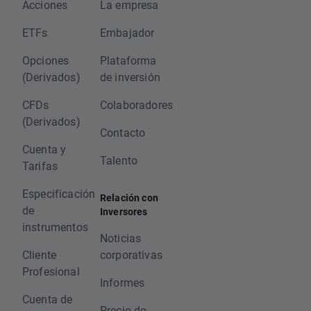
Acciones
La empresa
ETFs
Embajador
Opciones
Plataforma
(Derivados)
de inversión
CFDs
Colaboradores
(Derivados)
Contacto
Cuenta y
Talento
Tarifas
Especificación
Relación con
de
Inversores
instrumentos
Noticias
Cliente
corporativas
Profesional
Informes
Cuenta de
Precio de