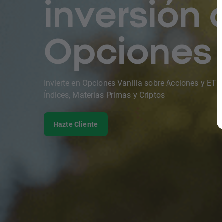
inversión 
Opciones
Invierte en Opciones Vanilla sobre Acciones y ETF
Índices, Materias Primas y Criptos
Hazte Cliente