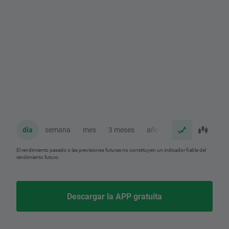
día
semana
mes
3 meses
año
El rendimiento pasado o las previsiones futuras no constituyen un indicador fiable del
rendimiento futuro.
Descargar la APP gratuita