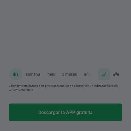
día
semana
mes
3 meses
año
El rendimiento pasado o las previsiones futuras no constituyen un indicador fiable del
rendimiento futuro.
Descargar la APP gratuita