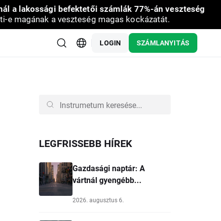
nál a lakossági befektetői számlák 77%-án veszteség
ti-e magának a veszteség magas kockázatát.
LOGIN
SZÁMLANYITÁS
LEGFRISSEBB HÍREK
Gazdasági naptár: A
vártnál gyengébb...
2026. augusztus 6.