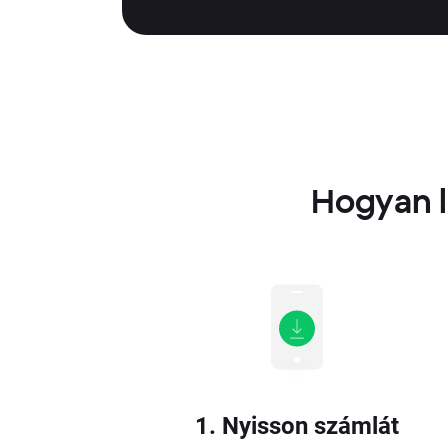
Hogyan l
1. Nyisson számlát