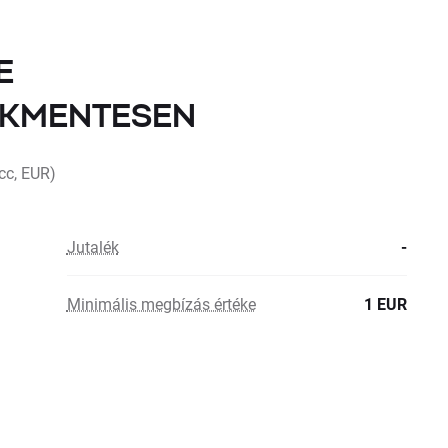
E
LÉKMENTESEN
cc, EUR)
Jutalék
-
Minimális megbízás értéke
1 EUR