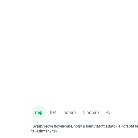
nap
hét
hónap
3 hónap
év
Kérjük, vegye figyelembe, hogy a bemutatott adatok a korábbi 
teljesítménynek.