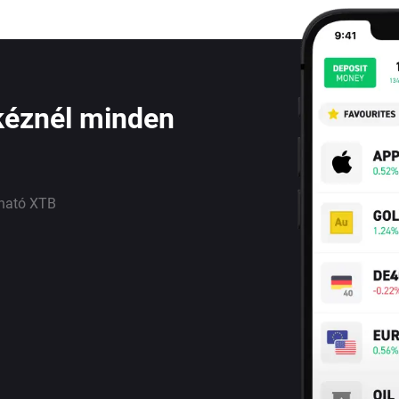
kéznél minden
lható XTB