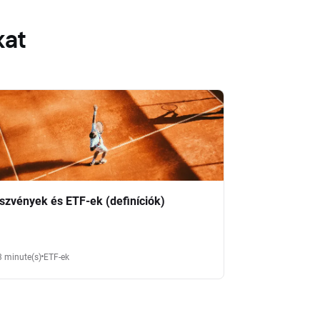
kat
szvények és ETF-ek (definíciók)
3 minute(s)
ETF-ek