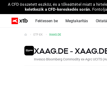
A CFD összetett eszköz, és a tőkeáttétel miatt a hirtel
keletkezik a CFD-kereskedés során.
Fontolja
Fektessen be
Megtakarítás
Oktat
ETF-EK
XAAG.DE
XAAG.DE - XAAG.D
Invesco Bloomberg Commodity ex-Agrc UCITS (Ac