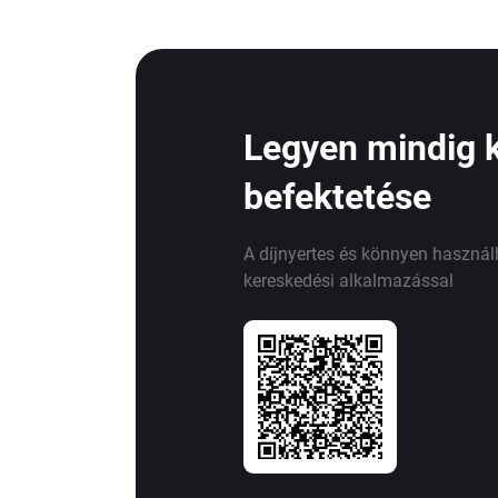
Legyen mindig 
befektetése
A díjnyertes és könnyen haszná
kereskedési alkalmazással