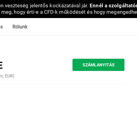
en veszteség jelentős kockázatával jár.
Ennél a szolgáltató
 meg, hogy érti-e a CFD-k működését és hogy megengedhe
ás
Rólunk
E
SZÁMLANYITÁS
c, EUR)