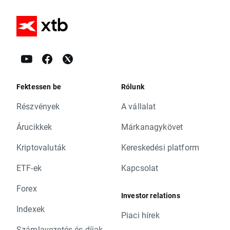
Fektessen be
Rólunk
Részvények
A vállalat
Árucikkek
Márkanagykövet
Kriptovaluták
Kereskedési platform
ETF-ek
Kapcsolat
Forex
Investor relations
Indexek
Piaci hírek
Számlavezetés és díjak