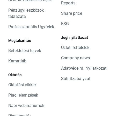
Reports
Pénzügyi eszközök
Share price
táblázata
ESG
Professzionális Ügyfelek
Jogi nyilatkozat
Megtakarítás
Üzleti feltételek
Befektetési tervek
Company news
Kamatláb
Adatvédelmi Nyilatkozat
Oktatás
Süti Szabályzat
Oktatási cikkek
Piaci elemzések
Napi webináriumok
Piaci naptár