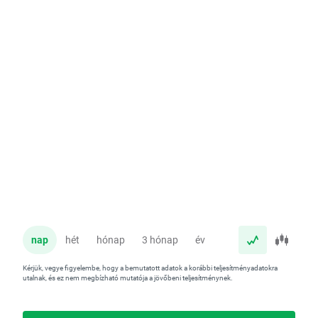
nap
hét
hónap
3 hónap
év
Kérjük, vegye figyelembe, hogy a bemutatott adatok a korábbi teljesítményadatokra
utalnak, és ez nem megbízható mutatója a jövőbeni teljesítménynek.