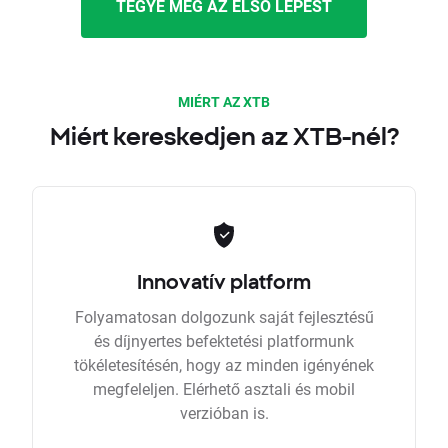
TEGYE MEG AZ ELSŐ LÉPÉST
MIÉRT AZ XTB
Miért kereskedjen az XTB-nél?
Innovatív platform
Folyamatosan dolgozunk saját fejlesztésű
és díjnyertes befektetési platformunk
tökéletesítésén, hogy az minden igényének
megfeleljen. Elérhető asztali és mobil
verzióban is.