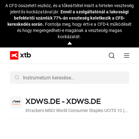
A CFD összetett eszköz, és a tőkeáttétel miatt a hirtelen veszteség
jelentős kockázatával jár.
Ennél a szolgáltatónál a lakossági
befektetői számlák 77%-án veszteség keletkezik a CFD-
kereskedés során.
Fontolja meg, hogy érti-e a CFD-k működését
és hogy megengedheti-e magának a veszteség magas
kockázatát.
XDWS.DE - XDWS.DE
Xtrackers MSCI World Consumer Staples UCITS 1C (Acc EUR)