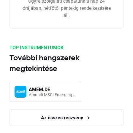
Ügyfélszolgálati csapatunk a nap 24
órájában, hétfőtől péntekig rendelkezésére
áll.
TOP INSTRUMENTUMOK
További hangszerek
megtekintése
AMEM.DE
Amundi MSCI Emerging Markets UCITS (Acc EUR)
Az összes részvény