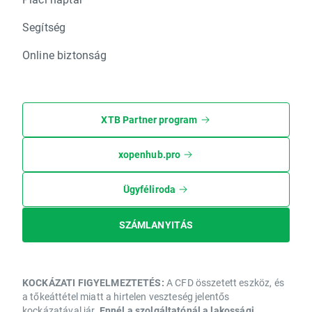
Segítség
Online biztonság
XTB Partner program
xopenhub.pro
Ügyféliroda
SZÁMLANYITÁS
KOCKÁZATI FIGYELMEZTETÉS:
A CFD összetett eszköz, és
a tőkeáttétel miatt a hirtelen veszteség jelentős
kockázatával jár.
Ennél a szolgáltatónál a lakossági