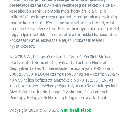
befektetői számlák 77%-án veszteség keletkezik a CFD-
kereskedés során.
Fontolja meg, hogy érti-e a CFD-k
működését és hogy megengedheti-e magának a veszteség
magas kockázatát. Kérjük, ne kockáztasson többet, mint
amennyit kész elveszíteni. Kérjük, bizonyosodjon meg afelől,
hogy teljes mértékben megértette a termékkel kapcsolatos
kockázatokat és elolvasta a teljes kockázatkezelési
nyilatkozatot.
Az XTB S.A., bejegyzésre került a Varsói Kerületi Bíróság
által vezetett Nemzeti Cégnyilvántartásba, a Nemzeti
Cégnyilvántartás 13. kereskedelmi osztályán, KRS szám:
0000217580, REGON szám: 015803782, NIP szám: 527-24-
43-955, teljes befizetett alaptőkéje 5 878 462,55 PLN. Az
XTB S.A. brókeri tevékenységet folytat a Tőzsdefelügyeleti
Bizottság által kiadott engedély alapján, és a Lengyel
Pénzügyi Felügyeleti Hatóság felügyelete alá tartozik.
Copyright 2026 © XTB S.A.
•
Süti beállítások