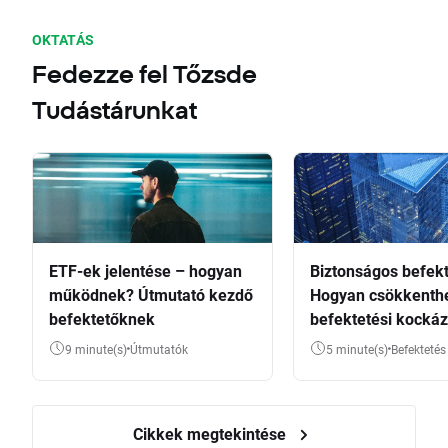
OKTATÁS
Fedezze fel Tőzsde
Tudástárunkat
ETF-ek jelentése – hogyan
Biztonságos befekt
működnek? Útmutató kezdő
Hogyan csökkenthe
befektetőknek
befektetési kockáz
9 minute(s)
Útmutatók
5 minute(s)
Befektetés
Cikkek megtekintése