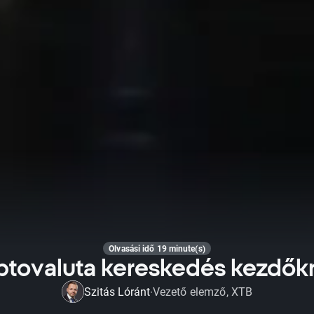
Olvasási idő 19 minute(s)
iptovaluta kereskedés kezdők
Szitás Lóránt
Vezető elemző, XTB
·