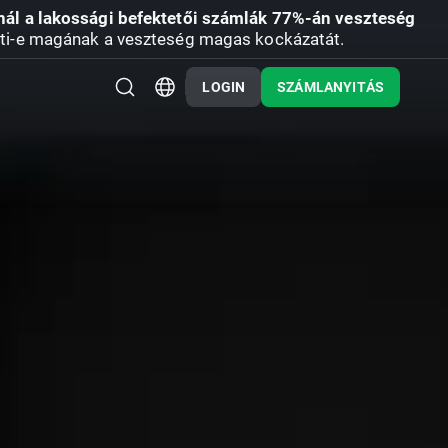
nál a lakossági befektetői számlák 77%-án veszteség
ti-e magának a veszteség magas kockázatát.
LOGIN
SZÁMLANYITÁS