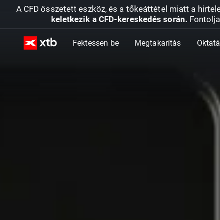
A CFD összetett eszköz, és a tőkeáttétel miatt a hirtel
keletkezik a CFD-kereskedés során.
Fontolja
Fektessen be
Megtakarítás
Oktat