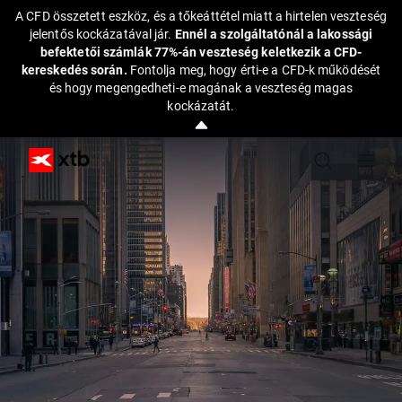
A CFD összetett eszköz, és a tőkeáttétel miatt a hirtelen veszteség
jelentős kockázatával jár.
Ennél a szolgáltatónál a lakossági
befektetői számlák 77%-án veszteség keletkezik a CFD-
kereskedés során.
Fontolja meg, hogy érti-e a CFD-k működését
és hogy megengedheti-e magának a veszteség magas
kockázatát.