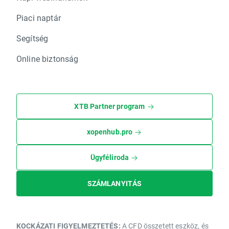
Piaci naptár
Segítség
Online biztonság
XTB Partner program
xopenhub.pro
Ügyféliroda
SZÁMLANYITÁS
KOCKÁZATI FIGYELMEZTETÉS:
A CFD összetett eszköz, és