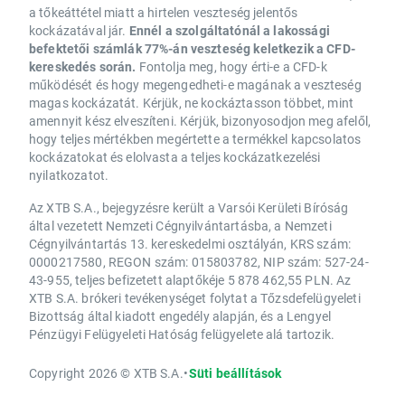
a tőkeáttétel miatt a hirtelen veszteség jelentős
kockázatával jár.
Ennél a szolgáltatónál a lakossági
befektetői számlák 77%-án veszteség keletkezik a CFD-
kereskedés során.
Fontolja meg, hogy érti-e a CFD-k
működését és hogy megengedheti-e magának a veszteség
magas kockázatát. Kérjük, ne kockáztasson többet, mint
amennyit kész elveszíteni. Kérjük, bizonyosodjon meg afelől,
hogy teljes mértékben megértette a termékkel kapcsolatos
kockázatokat és elolvasta a teljes kockázatkezelési
nyilatkozatot.
Az XTB S.A., bejegyzésre került a Varsói Kerületi Bíróság
által vezetett Nemzeti Cégnyilvántartásba, a Nemzeti
Cégnyilvántartás 13. kereskedelmi osztályán, KRS szám:
0000217580, REGON szám: 015803782, NIP szám: 527-24-
43-955, teljes befizetett alaptőkéje 5 878 462,55 PLN. Az
XTB S.A. brókeri tevékenységet folytat a Tőzsdefelügyeleti
Bizottság által kiadott engedély alapján, és a Lengyel
Pénzügyi Felügyeleti Hatóság felügyelete alá tartozik.
Copyright 2026 © XTB S.A.
•
Süti beállítások