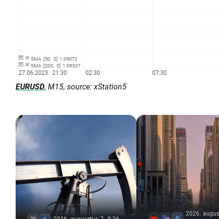
EURUSD
, M15, source: xStation5
2026. augus
2026. augusztus 7., 8:26