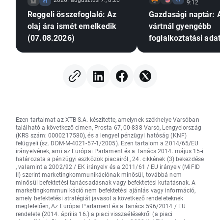
9:12
Reggeli összefoglaló: Az
Gazdasági naptár: 
olaj ára ismét emelkedik
vártnál gyengébb
(07.08.2026)
foglalkoztatási ada
nyomást gyakorolh
a Fed-re a
kamatemelésre?
Ezen tartalmat az XTB S.A. készítette, amelynek székhelye Varsóban
található a következő címen, Prosta 67, 00-838 Varsó, Lengyelország
(KRS szám: 0000217580), és a lengyel pénzügyi hatóság (KNF)
felügyeli (sz. DDM-M-4021-57-1/2005). Ezen tartalom a 2014/65/EU
irányelvének, ami az Európai Parlament és a Tanács 2014. május 15-i
határozata a pénzügyi eszközök piacairól , 24. cikkének (3) bekezdése
, valamint a 2002/92 / EK irányelv és a 2011/61 / EU irányelv (MiFID
II) szerint marketingkommunikációnak minősül, továbbá nem
minősül befektetési tanácsadásnak vagy befektetési kutatásnak. A
marketingkommunikáció nem befektetési ajánlás vagy információ,
amely befektetési stratégiát javasol a következő rendeleteknek
megfelelően, Az Európai Parlament és a Tanács 596/2014 / EU
rendelete (2014. április 16.) a piaci visszaélésekről (a piaci