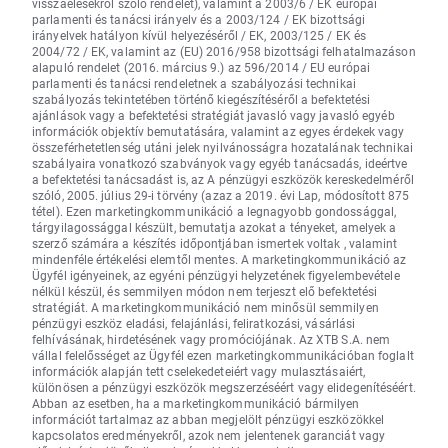
visszaélésekről szóló rendelet), valamint a 2003/6 / EK európai
parlamenti és tanácsi irányelv és a 2003/124 / EK bizottsági
irányelvek hatályon kívül helyezéséről / EK, 2003/125 / EK és
2004/72 / EK, valamint az (EU) 2016/958 bizottsági felhatalmazáson
alapuló rendelet (2016. március 9.) az 596/2014 / EU európai
parlamenti és tanácsi rendeletnek a szabályozási technikai
szabályozás tekintetében történő kiegészítéséről a befektetési
ajánlások vagy a befektetési stratégiát javasló vagy javasló egyéb
információk objektív bemutatására, valamint az egyes érdekek vagy
összeférhetetlenség utáni jelek nyilvánosságra hozatalának technikai
szabályaira vonatkozó szabványok vagy egyéb tanácsadás, ideértve
a befektetési tanácsadást is, az A pénzügyi eszközök kereskedelméről
szóló, 2005. július 29-i törvény (azaz a 2019. évi Lap, módosított 875
tétel). Ezen marketingkommunikáció a legnagyobb gondossággal,
tárgyilagossággal készült, bemutatja azokat a tényeket, amelyek a
szerző számára a készítés időpontjában ismertek voltak , valamint
mindenféle értékelési elemtől mentes. A marketingkommunikáció az
Ügyfél igényeinek, az egyéni pénzügyi helyzetének figyelembevétele
nélkül készül, és semmilyen módon nem terjeszt elő befektetési
stratégiát. A marketingkommunikáció nem minősül semmilyen
pénzügyi eszköz eladási, felajánlási, feliratkozási, vásárlási
felhívásának, hirdetésének vagy promóciójának. Az XTB S.A. nem
vállal felelősséget az Ügyfél ezen marketingkommunikációban foglalt
információk alapján tett cselekedeteiért vagy mulasztásaiért,
különösen a pénzügyi eszközök megszerzéséért vagy elidegenítéséért.
Abban az esetben, ha a marketingkommunikáció bármilyen
információt tartalmaz az abban megjelölt pénzügyi eszközökkel
kapcsolatos eredményekről, azok nem jelentenek garanciát vagy