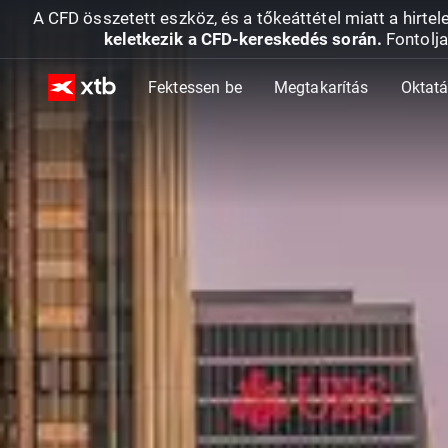
A CFD összetett eszköz, és a tőkeáttétel miatt a hirtel
keletkezik a CFD-kereskedés során.
Fontolja
Fektessen be
Megtakarítás
Oktat