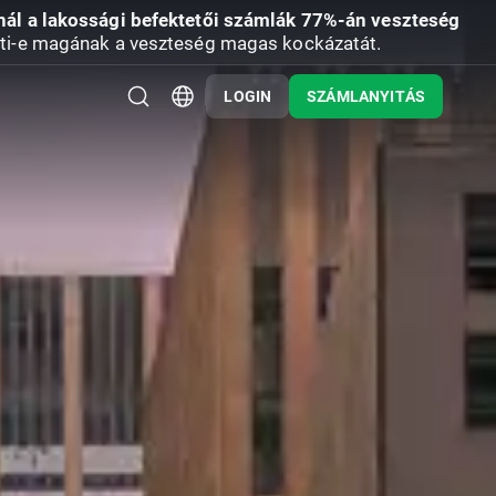
nál a lakossági befektetői számlák 77%-án veszteség
ti-e magának a veszteség magas kockázatát.
LOGIN
SZÁMLANYITÁS