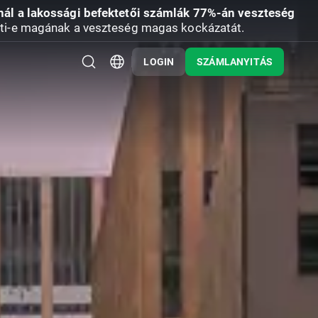
nál a lakossági befektetői számlák 77%-án veszteség
ti-e magának a veszteség magas kockázatát.
LOGIN
SZÁMLANYITÁS