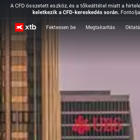
A CFD összetett eszköz, és a tőkeáttétel miatt a hirtel
keletkezik a CFD-kereskedés során.
Fontolja
Fektessen be
Megtakarítás
Oktat