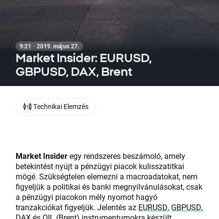
9:21 · 2019. május 27.
Market Insider: EURUSD,
GBPUSD, DAX, Brent
Technikai Elemzés
Market Insider
egy rendszeres beszámoló, amely
betekintést nyújt a pénzügyi piacok kulisszatitkai
mögé. Szükségtelen elemezni a macroadatokat, nem
figyeljük a politikai és banki megnyilvánulásokat, csak
a pénzügyi piacokon mély nyomot hagyó
tranzakciókat figyeljük. Jelentés az
EURUSD
,
GBPUSD
,
DAX
és
OIL (Brent)
instrumentumokra készült.