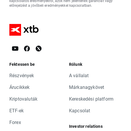
kapcsolatos eredményekről, azok nem jelentenek garanciát vagy
előrejelzést a jövőbeli eredményekkel kapcsolatban.
Fektessen be
Rólunk
Részvények
A vállalat
Árucikkek
Márkanagykövet
Kriptovaluták
Kereskedési platform
ETF-ek
Kapcsolat
Forex
Investor relations