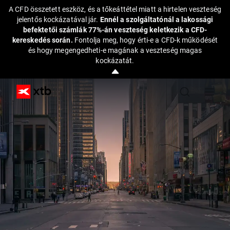
A CFD összetett eszköz, és a tőkeáttétel miatt a hirtelen veszteség
jelentős kockázatával jár.
Ennél a szolgáltatónál a lakossági
befektetői számlák 77%-án veszteség keletkezik a CFD-
kereskedés során.
Fontolja meg, hogy érti-e a CFD-k működését
és hogy megengedheti-e magának a veszteség magas
kockázatát.