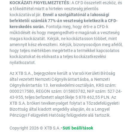
KOCKÁZATI FIGYELMEZTETÉS:
A CFD összetett eszköz, és
a tőkeáttétel miatt a hirtelen veszteség jelentős
kockázatával jár.
Ennél a szolgáltatónál a lakossági
befektetői számlák 77%-án veszteség keletkezik a CFD-
kereskedés során.
Fontolja meg, hogy érti-e a CFD-k
működését és hogy megengedheti-e magának a veszteség
magas kockázatát. Kérjük, ne kockáztasson többet, mint
amennyit kész elveszíteni. Kérjük, bizonyosodjon meg afelől,
hogy teljes mértékben megértette a termékkel kapcsolatos
kockázatokat és elolvasta a teljes kockázatkezelési
nyilatkozatot.
Az XTB S.A., bejegyzésre került a Varsói Kerületi Bíróság
által vezetett Nemzeti Cégnyilvántartásba, a Nemzeti
Cégnyilvántartás 13. kereskedelmi osztályán, KRS szám:
0000217580, REGON szám: 015803782, NIP szám: 527-24-
43-955, teljes befizetett alaptőkéje 5 878 462,55 PLN. Az
XTB S.A. brókeri tevékenységet folytat a Tőzsdefelügyeleti
Bizottság által kiadott engedély alapján, és a Lengyel
Pénzügyi Felügyeleti Hatóság felügyelete alá tartozik.
Copyright 2026 © XTB S.A.
•
Süti beállítások