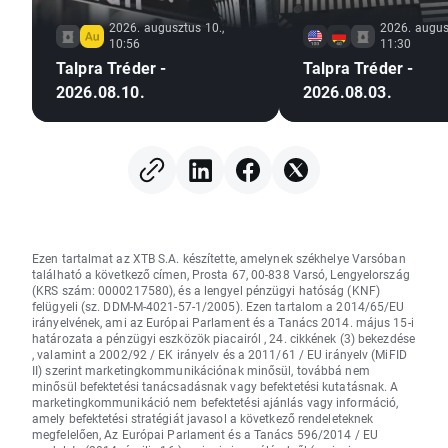
2026. augusztus 10.,
2026. augus
10:56
11:30
Talpra Tréder -
Talpra Tréder -
2026.08.10.
2026.08.03.
Ezen tartalmat az XTB S.A. készítette, amelynek székhelye Varsóban
található a következő címen, Prosta 67, 00-838 Varsó, Lengyelország
(KRS szám: 0000217580), és a lengyel pénzügyi hatóság (KNF)
felügyeli (sz. DDM-M-4021-57-1/2005). Ezen tartalom a 2014/65/EU
irányelvének, ami az Európai Parlament és a Tanács 2014. május 15-i
határozata a pénzügyi eszközök piacairól , 24. cikkének (3) bekezdése
, valamint a 2002/92 / EK irányelv és a 2011/61 / EU irányelv (MiFID
II) szerint marketingkommunikációnak minősül, továbbá nem
minősül befektetési tanácsadásnak vagy befektetési kutatásnak. A
marketingkommunikáció nem befektetési ajánlás vagy információ,
amely befektetési stratégiát javasol a következő rendeleteknek
megfelelően, Az Európai Parlament és a Tanács 596/2014 / EU