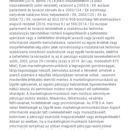
rendelete (2014. április 16.) a piaci visszaélésekről (a piaci
visszaélésekről szóló rendelet), valamint a 2003/6 / EK európai
parlamenti és tanácsi irányelv és a 2003/124 / EK bizottsági
irányelvek hatályon kívül helyezéséről / EK, 2003/125 / EK és
2004/72 / EK, valamint az (EU) 2016/958 bizottsági felhatalmazáson
alapuló rendelet (2016. március 9.) az 596/2014 / EU európai
parlamenti és tanácsi rendeletnek a szabályozási technikai
szabályozás tekintetében történő kiegészítéséről a befektetési
ajánlások vagy a befektetési stratégiát javasló vagy javasló egyéb
információk objektív bemutatására, valamint az egyes érdekek vagy
összeférhetetlenség utáni jelek nyilvánosságra hozatalának technikai
szabályaira vonatkozó szabványok vagy egyéb tanácsadás, ideértve
a befektetési tanácsadást is, az A pénzügyi eszközök kereskedelméről
szóló, 2005. július 29-i törvény (azaz a 2019. évi Lap, módosított 875
tétel). Ezen marketingkommunikáció a legnagyobb gondossággal,
tárgyilagossággal készült, bemutatja azokat a tényeket, amelyek a
szerző számára a készítés időpontjában ismertek voltak , valamint
mindenféle értékelési elemtől mentes. A marketingkommunikáció az
Ügyfél igényeinek, az egyéni pénzügyi helyzetének figyelembevétele
nélkül készül, és semmilyen módon nem terjeszt elő befektetési
stratégiát. A marketingkommunikáció nem minősül semmilyen
pénzügyi eszköz eladási, felajánlási, feliratkozási, vásárlási
felhívásának, hirdetésének vagy promóciójának. Az XTB S.A. nem
vállal felelősséget az Ügyfél ezen marketingkommunikációban foglalt
információk alapján tett cselekedeteiért vagy mulasztásaiért,
különösen a pénzügyi eszközök megszerzéséért vagy elidegenítéséért.
Abban az esetben, ha a marketingkommunikáció bármilyen
információt tartalmaz az abban megjelölt pénzügyi eszközökkel