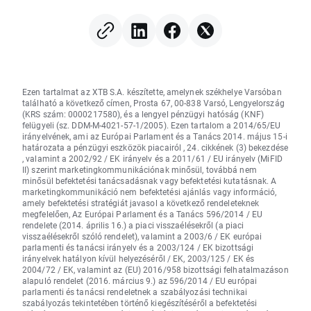
Ezen tartalmat az XTB S.A. készítette, amelynek székhelye Varsóban
található a következő címen, Prosta 67, 00-838 Varsó, Lengyelország
(KRS szám: 0000217580), és a lengyel pénzügyi hatóság (KNF)
felügyeli (sz. DDM-M-4021-57-1/2005). Ezen tartalom a 2014/65/EU
irányelvének, ami az Európai Parlament és a Tanács 2014. május 15-i
határozata a pénzügyi eszközök piacairól , 24. cikkének (3) bekezdése
, valamint a 2002/92 / EK irányelv és a 2011/61 / EU irányelv (MiFID
II) szerint marketingkommunikációnak minősül, továbbá nem
minősül befektetési tanácsadásnak vagy befektetési kutatásnak. A
marketingkommunikáció nem befektetési ajánlás vagy információ,
amely befektetési stratégiát javasol a következő rendeleteknek
megfelelően, Az Európai Parlament és a Tanács 596/2014 / EU
rendelete (2014. április 16.) a piaci visszaélésekről (a piaci
visszaélésekről szóló rendelet), valamint a 2003/6 / EK európai
parlamenti és tanácsi irányelv és a 2003/124 / EK bizottsági
irányelvek hatályon kívül helyezéséről / EK, 2003/125 / EK és
2004/72 / EK, valamint az (EU) 2016/958 bizottsági felhatalmazáson
alapuló rendelet (2016. március 9.) az 596/2014 / EU európai
parlamenti és tanácsi rendeletnek a szabályozási technikai
szabályozás tekintetében történő kiegészítéséről a befektetési