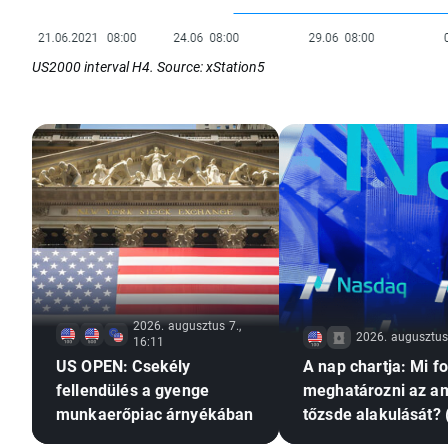
US2000 interval H4. Source: xStation5
2026. augusztus 7.,
2026. augusztus 
16:11
US OPEN: Csekély
A nap chartja: Mi f
fellendülés a gyenge
meghatározni az am
munkaerőpiac árnyékában
tőzsde alakulását? 
augusztus 7.)