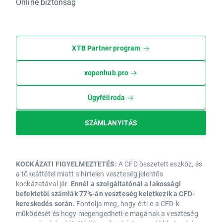
Online biztonság
XTB Partner program
xopenhub.pro
Ügyféliroda
SZÁMLANYITÁS
KOCKÁZATI FIGYELMEZTETÉS:
A CFD összetett eszköz, és
a tőkeáttétel miatt a hirtelen veszteség jelentős
kockázatával jár.
Ennél a szolgáltatónál a lakossági
befektetői számlák 77%-án veszteség keletkezik a CFD-
kereskedés során.
Fontolja meg, hogy érti-e a CFD-k
működését és hogy megengedheti-e magának a veszteség