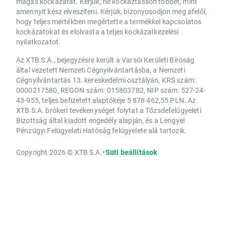
magas kockázatát. Kérjük, ne kockáztasson többet, mint
amennyit kész elveszíteni. Kérjük, bizonyosodjon meg afelől,
hogy teljes mértékben megértette a termékkel kapcsolatos
kockázatokat és elolvasta a teljes kockázatkezelési
nyilatkozatot.
Az XTB S.A., bejegyzésre került a Varsói Kerületi Bíróság
által vezetett Nemzeti Cégnyilvántartásba, a Nemzeti
Cégnyilvántartás 13. kereskedelmi osztályán, KRS szám:
0000217580, REGON szám: 015803782, NIP szám: 527-24-
43-955, teljes befizetett alaptőkéje 5 878 462,55 PLN. Az
XTB S.A. brókeri tevékenységet folytat a Tőzsdefelügyeleti
Bizottság által kiadott engedély alapján, és a Lengyel
Pénzügyi Felügyeleti Hatóság felügyelete alá tartozik.
Copyright 2026 © XTB S.A.
•
Süti beállítások