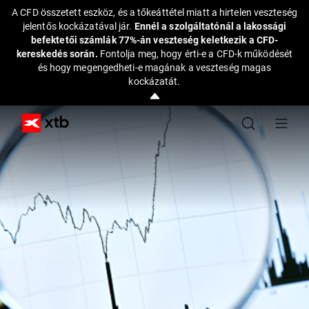
A CFD összetett eszköz, és a tőkeáttétel miatt a hirtelen veszteség
jelentős kockázatával jár.
Ennél a szolgáltatónál a lakossági
befektetői számlák 77%-án veszteség keletkezik a CFD-
kereskedés során.
Fontolja meg, hogy érti-e a CFD-k működését
és hogy megengedheti-e magának a veszteség magas
kockázatát.