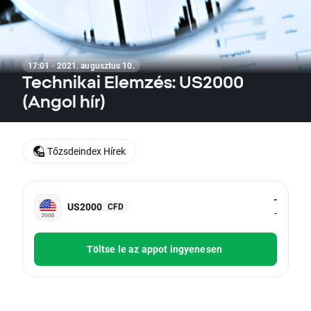
17:01 · 2021. augusztus 10.
Technikai Elemzés: US2000
(Angol hír)
Tőzsdeindex Hírek
-
US2000
CFD
-
Töltse le az appot ingyenesen