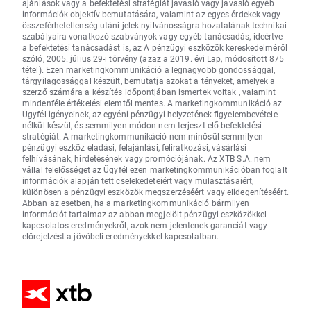
ajánlások vagy a befektetési stratégiát javasló vagy javasló egyéb
információk objektív bemutatására, valamint az egyes érdekek vagy
összeférhetetlenség utáni jelek nyilvánosságra hozatalának technikai
szabályaira vonatkozó szabványok vagy egyéb tanácsadás, ideértve
a befektetési tanácsadást is, az A pénzügyi eszközök kereskedelméről
szóló, 2005. július 29-i törvény (azaz a 2019. évi Lap, módosított 875
tétel). Ezen marketingkommunikáció a legnagyobb gondossággal,
tárgyilagossággal készült, bemutatja azokat a tényeket, amelyek a
szerző számára a készítés időpontjában ismertek voltak , valamint
mindenféle értékelési elemtől mentes. A marketingkommunikáció az
Ügyfél igényeinek, az egyéni pénzügyi helyzetének figyelembevétele
nélkül készül, és semmilyen módon nem terjeszt elő befektetési
stratégiát. A marketingkommunikáció nem minősül semmilyen
pénzügyi eszköz eladási, felajánlási, feliratkozási, vásárlási
felhívásának, hirdetésének vagy promóciójának. Az XTB S.A. nem
vállal felelősséget az Ügyfél ezen marketingkommunikációban foglalt
információk alapján tett cselekedeteiért vagy mulasztásaiért,
különösen a pénzügyi eszközök megszerzéséért vagy elidegenítéséért.
Abban az esetben, ha a marketingkommunikáció bármilyen
információt tartalmaz az abban megjelölt pénzügyi eszközökkel
kapcsolatos eredményekről, azok nem jelentenek garanciát vagy
előrejelzést a jövőbeli eredményekkel kapcsolatban.