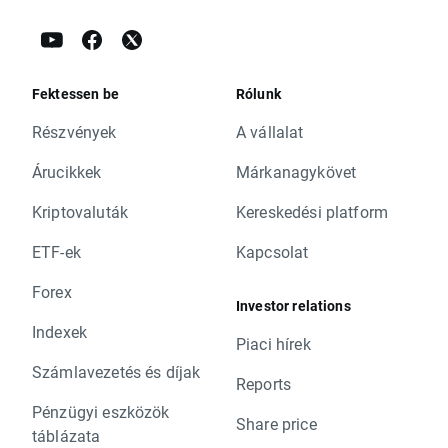
Fektessen be
Rólunk
Részvények
A vállalat
Árucikkek
Márkanagykövet
Kriptovaluták
Kereskedési platform
ETF-ek
Kapcsolat
Forex
Investor relations
Indexek
Piaci hírek
Számlavezetés és díjak
Reports
Pénzügyi eszközök
Share price
táblázata