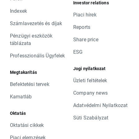
Investor relations
Indexek
Piaci hírek
Számlavezetés és díjak
Reports
Pénzügyi eszközök
Share price
táblázata
ESG
Professzionális Ügyfelek
Jogi nyilatkozat
Megtakarítás
Üzleti feltételek
Befektetési tervek
Company news
Kamatláb
Adatvédelmi Nyilatkozat
Oktatás
Süti Szabályzat
Oktatási cikkek
Piaci elemzések