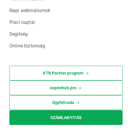
Napi webináriumok
Piaci naptár
Segítség
Online biztonság
XTB Partner program
xopenhub.pro
Ügyféliroda
SZÁMLANYITÁS