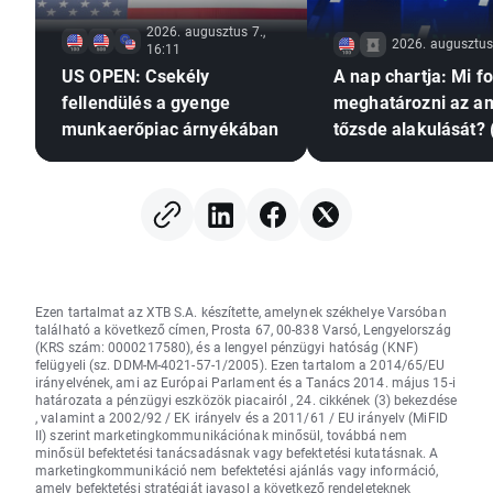
2026. augusztus 7.,
2026. augusztus 
16:11
US OPEN: Csekély
A nap chartja: Mi f
fellendülés a gyenge
meghatározni az am
munkaerőpiac árnyékában
tőzsde alakulását? 
augusztus 7.)
Ezen tartalmat az XTB S.A. készítette, amelynek székhelye Varsóban
található a következő címen, Prosta 67, 00-838 Varsó, Lengyelország
(KRS szám: 0000217580), és a lengyel pénzügyi hatóság (KNF)
felügyeli (sz. DDM-M-4021-57-1/2005). Ezen tartalom a 2014/65/EU
irányelvének, ami az Európai Parlament és a Tanács 2014. május 15-i
határozata a pénzügyi eszközök piacairól , 24. cikkének (3) bekezdése
, valamint a 2002/92 / EK irányelv és a 2011/61 / EU irányelv (MiFID
II) szerint marketingkommunikációnak minősül, továbbá nem
minősül befektetési tanácsadásnak vagy befektetési kutatásnak. A
marketingkommunikáció nem befektetési ajánlás vagy információ,
amely befektetési stratégiát javasol a következő rendeleteknek