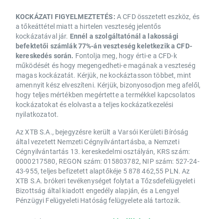
KOCKÁZATI FIGYELMEZTETÉS:
A CFD összetett eszköz, és
a tőkeáttétel miatt a hirtelen veszteség jelentős
kockázatával jár.
Ennél a szolgáltatónál a lakossági
befektetői számlák 77%-án veszteség keletkezik a CFD-
kereskedés során.
Fontolja meg, hogy érti-e a CFD-k
működését és hogy megengedheti-e magának a veszteség
magas kockázatát. Kérjük, ne kockáztasson többet, mint
amennyit kész elveszíteni. Kérjük, bizonyosodjon meg afelől,
hogy teljes mértékben megértette a termékkel kapcsolatos
kockázatokat és elolvasta a teljes kockázatkezelési
nyilatkozatot.
Az XTB S.A., bejegyzésre került a Varsói Kerületi Bíróság
által vezetett Nemzeti Cégnyilvántartásba, a Nemzeti
Cégnyilvántartás 13. kereskedelmi osztályán, KRS szám:
0000217580, REGON szám: 015803782, NIP szám: 527-24-
43-955, teljes befizetett alaptőkéje 5 878 462,55 PLN. Az
XTB S.A. brókeri tevékenységet folytat a Tőzsdefelügyeleti
Bizottság által kiadott engedély alapján, és a Lengyel
Pénzügyi Felügyeleti Hatóság felügyelete alá tartozik.