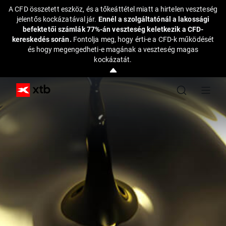
A CFD összetett eszköz, és a tőkeáttétel miatt a hirtelen veszteség
jelentős kockázatával jár.
Ennél a szolgáltatónál a lakossági
befektetői számlák 77%-án veszteség keletkezik a CFD-
kereskedés során.
Fontolja meg, hogy érti-e a CFD-k működését
és hogy megengedheti-e magának a veszteség magas
kockázatát.