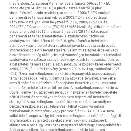
megfelelően, Az Európai Parlament és a Tanács 596/2014 / EU
rendelete (2014. április 16.) a piaci visszaélésekről (a piaci
visszaélésekről szóló rendelet), valamint a 2003/6 / EK európai
parlamenti és tanácsi irányelv és a 2003/124 / EK bizottsági
irányelvek hatályon kívül helyezéséről / EK, 2003/125 / EK és
2004/72 / EK, valamint az (EU) 2016/958 bizottsági felhatalmazáson
alapuló rendelet (2016. március 9.) az 596/2014 / EU európai
parlamenti és tanácsi rendeletnek a szabályozási technikai
szabályozás tekintetében történő kiegészítéséről a befektetési
ajánlások vagy a befektetési stratégiát javasló vagy javasló egyéb
információk objektív bemutatására, valamint az egyes érdekek vagy
összeférhetetlenség utáni jelek nyilvánosságra hozatalának technikai
szabályaira vonatkozó szabványok vagy egyéb tanácsadás, ideértve
a befektetési tanácsadást is, az A pénzügyi eszközök kereskedelméről
szóló, 2005. július 29-i törvény (azaz a 2019. évi Lap, módosított 875
tétel). Ezen marketingkommunikáció a legnagyobb gondossággal,
tárgyilagossággal készült, bemutatja azokat a tényeket, amelyek a
szerző számára a készítés időpontjában ismertek voltak , valamint
mindenféle értékelési elemtől mentes. A marketingkommunikáció az
Ügyfél igényeinek, az egyéni pénzügyi helyzetének figyelembevétele
nélkül készül, és semmilyen módon nem terjeszt elő befektetési
stratégiát. A marketingkommunikáció nem minősül semmilyen
pénzügyi eszköz eladási, felajánlási, feliratkozási, vásárlási
felhívásának, hirdetésének vagy promóciójának. Az XTB S.A. nem
vállal felelősséget az Ügyfél ezen marketingkommunikációban foglalt
információk alapján tett cselekedeteiért vagy mulasztásaiért,
különösen a pénzügyi eszközök megszerzéséért vagy elidegenítéséért.
Abban az esetben, ha a marketingkommunikáció bármilyen