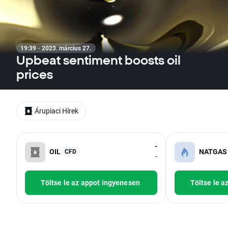
19:39 · 2023. március 27.
Upbeat sentiment boosts oil
prices
Árupiaci Hírek
-
OIL
NATGAS
CFD
-
Töltse le az appot ingyenesen
Töltse le a