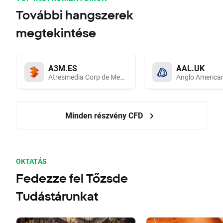
További hangszerek
megtekintése
A3M.ES
AAL.UK
Atresmedia Corp de Medios de Comunicacion SA
Anglo America
Minden részvény CFD
OKTATÁS
Fedezze fel Tőzsde
Tudástárunkat