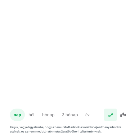
nap
hét
hónap
3 hónap
év
Kérjük, vegye figyelembe, hogy a bemutatott adatok a korábbi teljesítményadatokra
utalnak, és ez nem megbízható mutatója a jövőbeni teljesítménynek.