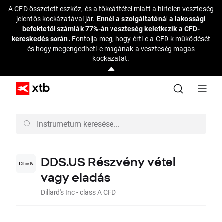
A CFD összetett eszköz, és a tőkeáttétel miatt a hirtelen veszteség
jelentős kockázatával jár.
Ennél a szolgáltatónál a lakossági
befektetői számlák 77%-án veszteség keletkezik a CFD-
kereskedés során.
Fontolja meg, hogy érti-e a CFD-k működését
és hogy megengedheti-e magának a veszteség magas
kockázatát.
DDS.US Részvény vétel
vagy eladás
Dillard's Inc - class A CFD