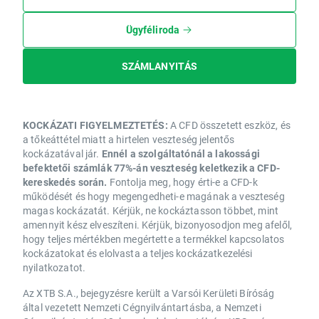
Ügyféliroda
SZÁMLANYITÁS
KOCKÁZATI FIGYELMEZTETÉS:
A CFD összetett eszköz, és
a tőkeáttétel miatt a hirtelen veszteség jelentős
kockázatával jár.
Ennél a szolgáltatónál a lakossági
befektetői számlák 77%-án veszteség keletkezik a CFD-
kereskedés során.
Fontolja meg, hogy érti-e a CFD-k
működését és hogy megengedheti-e magának a veszteség
magas kockázatát. Kérjük, ne kockáztasson többet, mint
amennyit kész elveszíteni. Kérjük, bizonyosodjon meg afelől,
hogy teljes mértékben megértette a termékkel kapcsolatos
kockázatokat és elolvasta a teljes kockázatkezelési
nyilatkozatot.
Az XTB S.A., bejegyzésre került a Varsói Kerületi Bíróság
által vezetett Nemzeti Cégnyilvántartásba, a Nemzeti