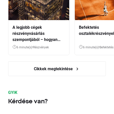
A legjobb cégek
Befektetés
részvényvásárlás
osztalékrészvénye
szempontjából – hogyan
válasszunk?
6 minute(s)
Részvények
6 minute(s)
Befektetés
Cikkek megtekintése
GYIK
Kérdése van?