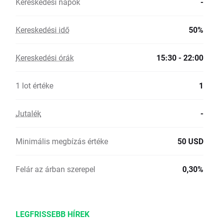
Kereskedési napok
-
Kereskedési idő
50%
Kereskedési órák
15:30 - 22:00
1 lot értéke
1
Jutalék
-
Minimális megbízás értéke
50 USD
Felár az árban szerepel
0,30%
LEGFRISSEBB HÍREK