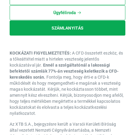
Ügyféliroda
SZÁMLANYITÁS
KOCKÁZATI FIGYELMEZTETÉS:
A CFD összetett eszköz, és
a tőkeáttétel miatt a hirtelen veszteség jelentős
kockázatával jár.
Ennél a szolgáltatónál a lakossági
befektetői számlák 77%-án veszteség keletkezik a CFD-
kereskedés során.
Fontolja meg, hogy érti-e a CFD-k
működését és hogy megengedheti-e magának a veszteség
magas kockázatát. Kérjük, ne kockáztasson többet, mint
amennyit kész elveszíteni. Kérjük, bizonyosodjon meg afelől,
hogy teljes mértékben megértette a termékkel kapcsolatos
kockázatokat és elolvasta a teljes kockázatkezelési
nyilatkozatot.
Az XTB S.A., bejegyzésre került a Varsói Kerületi Bíróság
által vezetett Nemzeti Cégnyilvántartásba, a Nemzeti