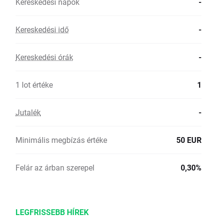
Kereskedési napok
-
Kereskedési idő
-
Kereskedési órák
-
1 lot értéke
1
Jutalék
-
Minimális megbízás értéke
50 EUR
Felár az árban szerepel
0,30%
LEGFRISSEBB HÍREK