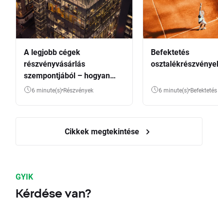
A legjobb cégek
Befektetés
részvényvásárlás
osztalékrészvénye
szempontjából – hogyan
válasszunk?
6 minute(s)
Részvények
6 minute(s)
Befektetés
Cikkek megtekintése
GYIK
Kérdése van?