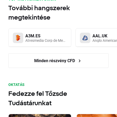
További hangszerek
megtekintése
A3M.ES
AAL.UK
Atresmedia Corp de Medios de Comunicacion SA
Anglo America
Minden részvény CFD
OKTATÁS
Fedezze fel Tőzsde
Tudástárunkat