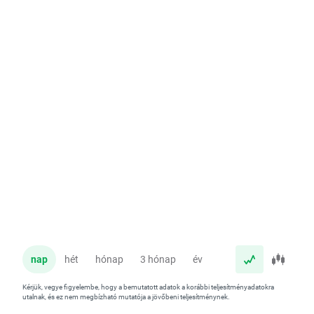
nap
hét
hónap
3 hónap
év
Kérjük, vegye figyelembe, hogy a bemutatott adatok a korábbi teljesítményadatokra
utalnak, és ez nem megbízható mutatója a jövőbeni teljesítménynek.