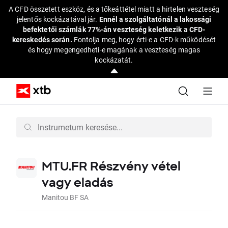
A CFD összetett eszköz, és a tőkeáttétel miatt a hirtelen veszteség
jelentős kockázatával jár.
Ennél a szolgáltatónál a lakossági
befektetői számlák 77%-án veszteség keletkezik a CFD-
kereskedés során.
Fontolja meg, hogy érti-e a CFD-k működését
és hogy megengedheti-e magának a veszteség magas
kockázatát.
MTU.FR Részvény vétel
vagy eladás
Manitou BF SA