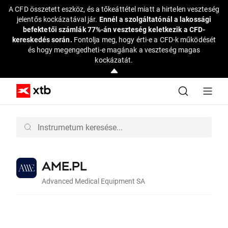
A CFD összetett eszköz, és a tőkeáttétel miatt a hirtelen veszteség
jelentős kockázatával jár.
Ennél a szolgáltatónál a lakossági
befektetői számlák 77%-án veszteség keletkezik a CFD-
kereskedés során.
Fontolja meg, hogy érti-e a CFD-k működését
és hogy megengedheti-e magának a veszteség magas
kockázatát.
AME.PL
Advanced Medical Equipment SA