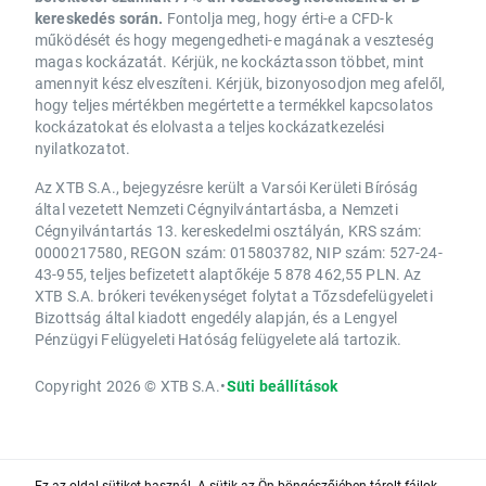
kereskedés során.
Fontolja meg, hogy érti-e a CFD-k
működését és hogy megengedheti-e magának a veszteség
magas kockázatát. Kérjük, ne kockáztasson többet, mint
amennyit kész elveszíteni. Kérjük, bizonyosodjon meg afelől,
hogy teljes mértékben megértette a termékkel kapcsolatos
kockázatokat és elolvasta a teljes kockázatkezelési
nyilatkozatot.
Az XTB S.A., bejegyzésre került a Varsói Kerületi Bíróság
által vezetett Nemzeti Cégnyilvántartásba, a Nemzeti
Cégnyilvántartás 13. kereskedelmi osztályán, KRS szám:
0000217580, REGON szám: 015803782, NIP szám: 527-24-
43-955, teljes befizetett alaptőkéje 5 878 462,55 PLN. Az
XTB S.A. brókeri tevékenységet folytat a Tőzsdefelügyeleti
Bizottság által kiadott engedély alapján, és a Lengyel
Pénzügyi Felügyeleti Hatóság felügyelete alá tartozik.
Copyright 2026 © XTB S.A.
•
Süti beállítások
Ez az oldal sütiket használ. A sütik az Ön böngészőjében tárolt fájlok,