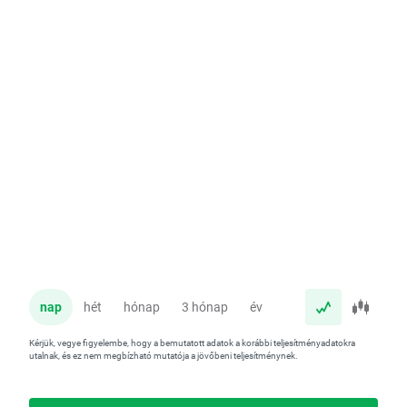
nap
hét
hónap
3 hónap
év
Kérjük, vegye figyelembe, hogy a bemutatott adatok a korábbi teljesítményadatokra
utalnak, és ez nem megbízható mutatója a jövőbeni teljesítménynek.