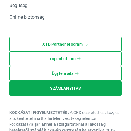
Segítség
Online biztonság
XTB Partner program
xopenhub.pro
Ügyféliroda
SZÁMLANYITÁS
KOCKÁZATI FIGYELMEZTETÉS:
A CFD összetett eszköz, és
a tőkeáttétel miatt a hirtelen veszteség jelentős
kockázatával jár.
Ennél a szolgáltatónál a lakossági
befektetői számlák 77%-án veszteség keletkezik a CFD-