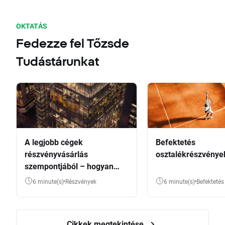
OKTATÁS
Fedezze fel Tőzsde
Tudástárunkat
A legjobb cégek
Befektetés
részvényvásárlás
osztalékrészvénye
szempontjából – hogyan
válasszunk?
6 minute(s)
Részvények
6 minute(s)
Befektetés
Cikkek megtekintése