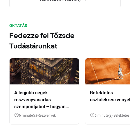
OKTATÁS
Fedezze fel Tőzsde
Tudástárunkat
A legjobb cégek
Befektetés
részvényvásárlás
osztalékrészvénye
szempontjából – hogyan
válasszunk?
6 minute(s)
Részvények
6 minute(s)
Befektetés