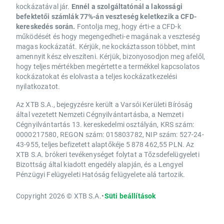
kockázatával jár.
Ennél a szolgáltatónál a lakossági
befektetői számlák 77%-án veszteség keletkezik a CFD-
kereskedés során.
Fontolja meg, hogy érti-e a CFD-k
működését és hogy megengedheti-e magának a veszteség
magas kockázatát. Kérjük, ne kockáztasson többet, mint
amennyit kész elveszíteni. Kérjük, bizonyosodjon meg afelől,
hogy teljes mértékben megértette a termékkel kapcsolatos
kockázatokat és elolvasta a teljes kockázatkezelési
nyilatkozatot.
Az XTB S.A., bejegyzésre került a Varsói Kerületi Bíróság
által vezetett Nemzeti Cégnyilvántartásba, a Nemzeti
Cégnyilvántartás 13. kereskedelmi osztályán, KRS szám:
0000217580, REGON szám: 015803782, NIP szám: 527-24-
43-955, teljes befizetett alaptőkéje 5 878 462,55 PLN. Az
XTB S.A. brókeri tevékenységet folytat a Tőzsdefelügyeleti
Bizottság által kiadott engedély alapján, és a Lengyel
Pénzügyi Felügyeleti Hatóság felügyelete alá tartozik.
Copyright 2026 © XTB S.A.
•
Süti beállítások