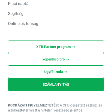
Piaci naptár
Segítség
Online biztonság
XTB Partner program
xopenhub.pro
Ügyféliroda
SZÁMLANYITÁS
KOCKÁZATI FIGYELMEZTETÉS:
A CFD összetett eszköz, és
a tőkeáttétel miatt a hirtelen veszteség jelentős