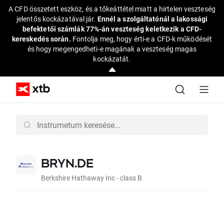
A CFD összetett eszköz, és a tőkeáttétel miatt a hirtelen veszteség
jelentős kockázatával jár.
Ennél a szolgáltatónál a lakossági
befektetői számlák 77%-án veszteség keletkezik a CFD-
kereskedés során.
Fontolja meg, hogy érti-e a CFD-k működését
és hogy megengedheti-e magának a veszteség magas
kockázatát.
BRYN.DE
Berkshire Hathaway Inc - class B