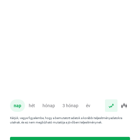
nap
hét
hónap
3 hónap
év
Kérjük, vegye figyelembe, hogy a bemutatott adatok a korábbi teljesítményadatokra
utalnak, és ez nem megbízható mutatója a jövőbeni teljesítménynek.