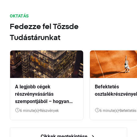
OKTATÁS
Fedezze fel Tőzsde
Tudástárunkat
A legjobb cégek
Befektetés
részvényvásárlás
osztalékrészvénye
szempontjából – hogyan
válasszunk?
6 minute(s)
Részvények
6 minute(s)
Befektetés
Cikkek megtekintése