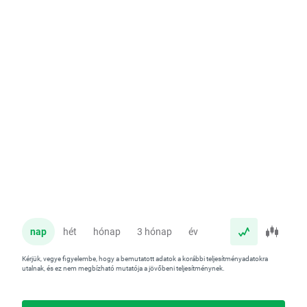
nap
hét
hónap
3 hónap
év
Kérjük, vegye figyelembe, hogy a bemutatott adatok a korábbi teljesítményadatokra
utalnak, és ez nem megbízható mutatója a jövőbeni teljesítménynek.