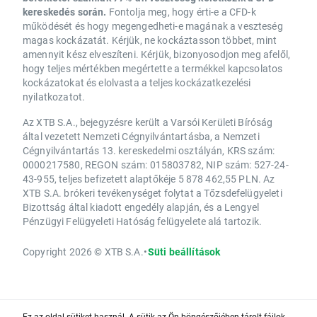
kereskedés során.
Fontolja meg, hogy érti-e a CFD-k
működését és hogy megengedheti-e magának a veszteség
magas kockázatát. Kérjük, ne kockáztasson többet, mint
amennyit kész elveszíteni. Kérjük, bizonyosodjon meg afelől,
hogy teljes mértékben megértette a termékkel kapcsolatos
kockázatokat és elolvasta a teljes kockázatkezelési
nyilatkozatot.
Az XTB S.A., bejegyzésre került a Varsói Kerületi Bíróság
által vezetett Nemzeti Cégnyilvántartásba, a Nemzeti
Cégnyilvántartás 13. kereskedelmi osztályán, KRS szám:
0000217580, REGON szám: 015803782, NIP szám: 527-24-
43-955, teljes befizetett alaptőkéje 5 878 462,55 PLN. Az
XTB S.A. brókeri tevékenységet folytat a Tőzsdefelügyeleti
Bizottság által kiadott engedély alapján, és a Lengyel
Pénzügyi Felügyeleti Hatóság felügyelete alá tartozik.
Copyright 2026 © XTB S.A.
•
Süti beállítások
Ez az oldal sütiket használ. A sütik az Ön böngészőjében tárolt fájlok,