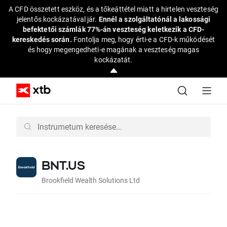
A CFD összetett eszköz, és a tőkeáttétel miatt a hirtelen veszteség
jelentős kockázatával jár.
Ennél a szolgáltatónál a lakossági
befektetői számlák 77%-án veszteség keletkezik a CFD-
kereskedés során.
Fontolja meg, hogy érti-e a CFD-k működését
és hogy megengedheti-e magának a veszteség magas
kockázatát.
BNT.US
Brookfield Wealth Solutions Ltd