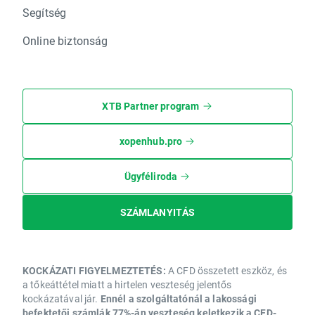
Segítség
Online biztonság
XTB Partner program
xopenhub.pro
Ügyféliroda
SZÁMLANYITÁS
KOCKÁZATI FIGYELMEZTETÉS:
A CFD összetett eszköz, és
a tőkeáttétel miatt a hirtelen veszteség jelentős
kockázatával jár.
Ennél a szolgáltatónál a lakossági
befektetői számlák 77%-án veszteség keletkezik a CFD-