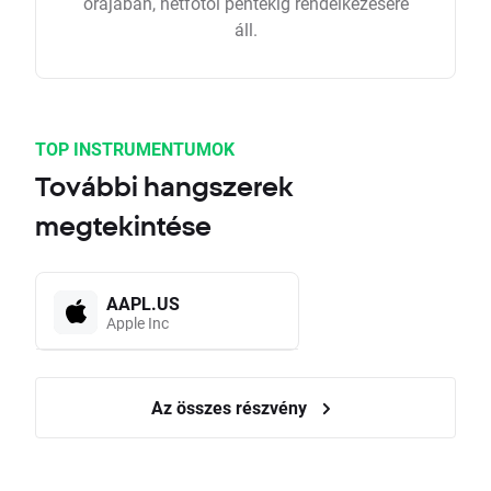
órájában, hétfőtől péntekig rendelkezésére
áll.
TOP INSTRUMENTUMOK
További hangszerek
megtekintése
AAPL.US
Apple Inc
Az összes részvény