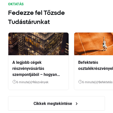
OKTATÁS
Fedezze fel Tőzsde
Tudástárunkat
A legjobb cégek
Befektetés
részvényvásárlás
osztalékrészvénye
szempontjából – hogyan
válasszunk?
6 minute(s)
Részvények
6 minute(s)
Befektetés
Cikkek megtekintése