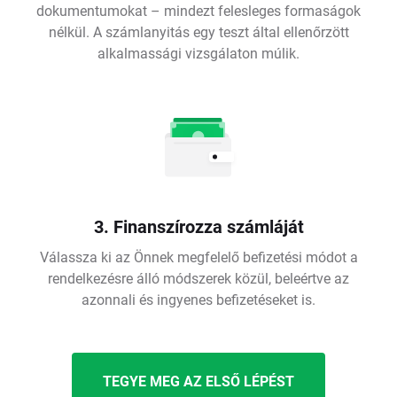
dokumentumokat – mindezt felesleges formaságok
nélkül. A számlanyitás egy teszt által ellenőrzött
alkalmassági vizsgálaton múlik.
3. Finanszírozza számláját
Válassza ki az Önnek megfelelő befizetési módot a
rendelkezésre álló módszerek közül, beleértve az
azonnali és ingyenes befizetéseket is.
TEGYE MEG AZ ELSŐ LÉPÉST