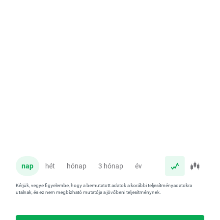
nap
hét
hónap
3 hónap
év
Kérjük, vegye figyelembe, hogy a bemutatott adatok a korábbi teljesítményadatokra
utalnak, és ez nem megbízható mutatója a jövőbeni teljesítménynek.