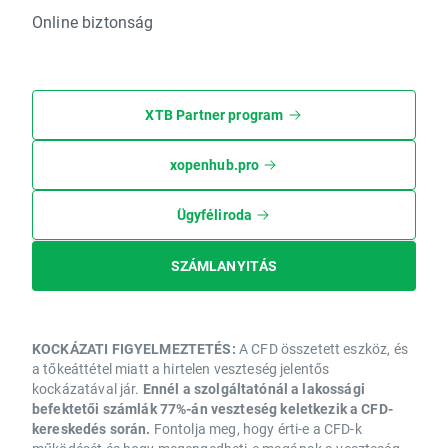
Online biztonság
XTB Partner program
xopenhub.pro
Ügyféliroda
SZÁMLANYITÁS
KOCKÁZATI FIGYELMEZTETÉS:
A CFD összetett eszköz, és
a tőkeáttétel miatt a hirtelen veszteség jelentős
kockázatával jár.
Ennél a szolgáltatónál a lakossági
befektetői számlák 77%-án veszteség keletkezik a CFD-
kereskedés során.
Fontolja meg, hogy érti-e a CFD-k