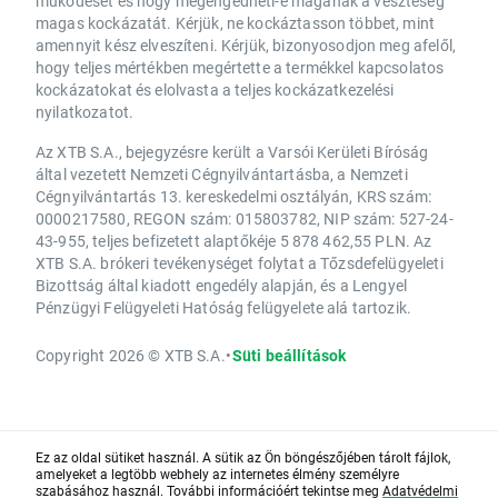
működését és hogy megengedheti-e magának a veszteség
magas kockázatát. Kérjük, ne kockáztasson többet, mint
amennyit kész elveszíteni. Kérjük, bizonyosodjon meg afelől,
hogy teljes mértékben megértette a termékkel kapcsolatos
kockázatokat és elolvasta a teljes kockázatkezelési
nyilatkozatot.
Az XTB S.A., bejegyzésre került a Varsói Kerületi Bíróság
által vezetett Nemzeti Cégnyilvántartásba, a Nemzeti
Cégnyilvántartás 13. kereskedelmi osztályán, KRS szám:
0000217580, REGON szám: 015803782, NIP szám: 527-24-
43-955, teljes befizetett alaptőkéje 5 878 462,55 PLN. Az
XTB S.A. brókeri tevékenységet folytat a Tőzsdefelügyeleti
Bizottság által kiadott engedély alapján, és a Lengyel
Pénzügyi Felügyeleti Hatóság felügyelete alá tartozik.
Copyright 2026 © XTB S.A.
•
Süti beállítások
Ez az oldal sütiket használ. A sütik az Ön böngészőjében tárolt fájlok,
amelyeket a legtöbb webhely az internetes élmény személyre
szabásához használ. További információért tekintse meg
Adatvédelmi