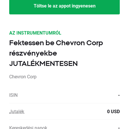
Töltse le az appot ingyenesen
AZ INSTRUMENTUMRÓL
Fektessen be Chevron Corp
részvényekbe
JUTALÉKMENTESEN
Chevron Corp
ISIN
-
Jutalék
0 USD
Kereskedési napok
-