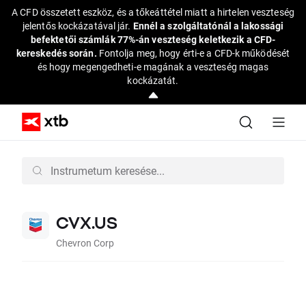
A CFD összetett eszköz, és a tőkeáttétel miatt a hirtelen veszteség
jelentős kockázatával jár.
Ennél a szolgáltatónál a lakossági
befektetői számlák 77%-án veszteség keletkezik a CFD-
kereskedés során.
Fontolja meg, hogy érti-e a CFD-k működését
és hogy megengedheti-e magának a veszteség magas
kockázatát.
CVX.US
Chevron Corp