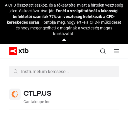
A CFD összetett eszköz, és a tőkeáttétel miatt a hirtelen veszteség
jelentős kockázatával jár.
Ennél a szolgáltatónál a lakossági
befektetői számlák 77%-án veszteség keletkezik a CFD-
kereskedés során.
Fontolja meg, hogy érti-e a CFD-k működését
és hogy megengedheti-e magának a veszteség magas
kockázatát.
CTLP.US
Cantaloupe Inc