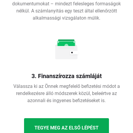
dokumentumokat – mindezt felesleges formaságok
nélkül. A számlanyitás egy teszt által ellenőrzött
alkalmassági vizsgálaton múlik.
3. Finanszírozza számláját
Válassza ki az Önnek megfelelő befizetési módot a
rendelkezésre álló módszerek közül, beleértve az
azonnali és ingyenes befizetéseket is.
TEGYE MEG AZ ELSŐ LÉPÉST