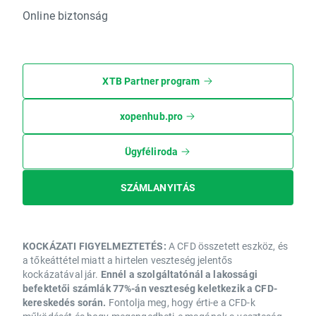
Online biztonság
XTB Partner program
xopenhub.pro
Ügyféliroda
SZÁMLANYITÁS
KOCKÁZATI FIGYELMEZTETÉS:
A CFD összetett eszköz, és
a tőkeáttétel miatt a hirtelen veszteség jelentős
kockázatával jár.
Ennél a szolgáltatónál a lakossági
befektetői számlák 77%-án veszteség keletkezik a CFD-
kereskedés során.
Fontolja meg, hogy érti-e a CFD-k