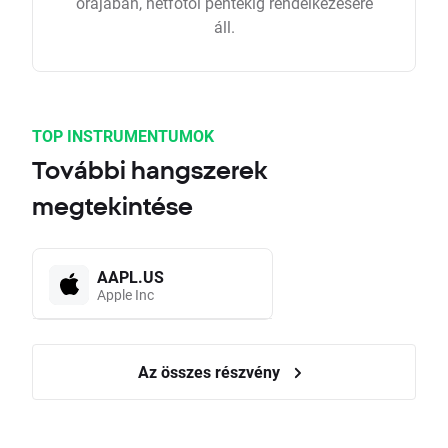
órájában, hétfőtől péntekig rendelkezésére
áll.
TOP INSTRUMENTUMOK
További hangszerek
megtekintése
AAPL.US
Apple Inc
Az összes részvény