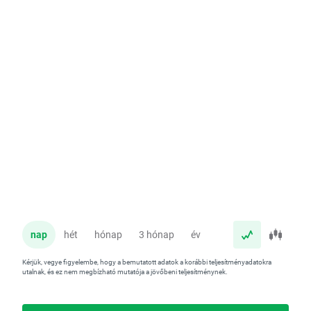
nap
hét
hónap
3 hónap
év
Kérjük, vegye figyelembe, hogy a bemutatott adatok a korábbi teljesítményadatokra
utalnak, és ez nem megbízható mutatója a jövőbeni teljesítménynek.