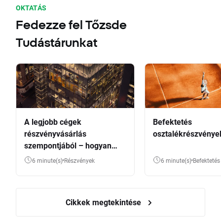
OKTATÁS
Fedezze fel Tőzsde
Tudástárunkat
A legjobb cégek
Befektetés
részvényvásárlás
osztalékrészvénye
szempontjából – hogyan
válasszunk?
6 minute(s)
Részvények
6 minute(s)
Befektetés
Cikkek megtekintése