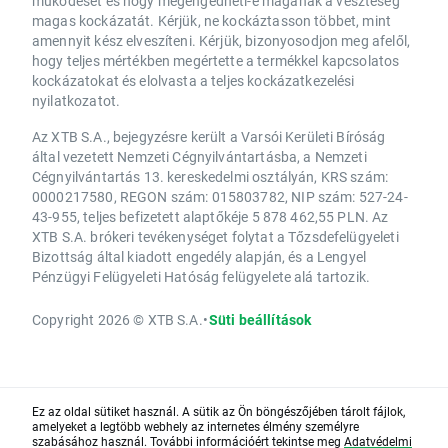
működését és hogy megengedheti-e magának a veszteség
magas kockázatát. Kérjük, ne kockáztasson többet, mint
amennyit kész elveszíteni. Kérjük, bizonyosodjon meg afelől,
hogy teljes mértékben megértette a termékkel kapcsolatos
kockázatokat és elolvasta a teljes kockázatkezelési
nyilatkozatot.
Az XTB S.A., bejegyzésre került a Varsói Kerületi Bíróság
által vezetett Nemzeti Cégnyilvántartásba, a Nemzeti
Cégnyilvántartás 13. kereskedelmi osztályán, KRS szám:
0000217580, REGON szám: 015803782, NIP szám: 527-24-
43-955, teljes befizetett alaptőkéje 5 878 462,55 PLN. Az
XTB S.A. brókeri tevékenységet folytat a Tőzsdefelügyeleti
Bizottság által kiadott engedély alapján, és a Lengyel
Pénzügyi Felügyeleti Hatóság felügyelete alá tartozik.
Copyright 2026 © XTB S.A.
•
Süti beállítások
Ez az oldal sütiket használ. A sütik az Ön böngészőjében tárolt fájlok,
amelyeket a legtöbb webhely az internetes élmény személyre
szabásához használ. További információért tekintse meg
Adatvédelmi