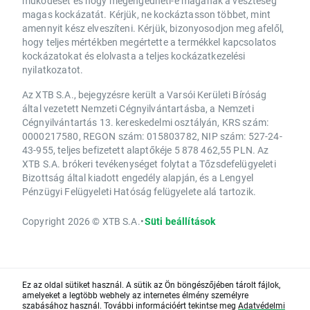
működését és hogy megengedheti-e magának a veszteség
magas kockázatát. Kérjük, ne kockáztasson többet, mint
amennyit kész elveszíteni. Kérjük, bizonyosodjon meg afelől,
hogy teljes mértékben megértette a termékkel kapcsolatos
kockázatokat és elolvasta a teljes kockázatkezelési
nyilatkozatot.
Az XTB S.A., bejegyzésre került a Varsói Kerületi Bíróság
által vezetett Nemzeti Cégnyilvántartásba, a Nemzeti
Cégnyilvántartás 13. kereskedelmi osztályán, KRS szám:
0000217580, REGON szám: 015803782, NIP szám: 527-24-
43-955, teljes befizetett alaptőkéje 5 878 462,55 PLN. Az
XTB S.A. brókeri tevékenységet folytat a Tőzsdefelügyeleti
Bizottság által kiadott engedély alapján, és a Lengyel
Pénzügyi Felügyeleti Hatóság felügyelete alá tartozik.
Copyright 2026 © XTB S.A.
•
Süti beállítások
Ez az oldal sütiket használ. A sütik az Ön böngészőjében tárolt fájlok,
amelyeket a legtöbb webhely az internetes élmény személyre
szabásához használ. További információért tekintse meg
Adatvédelmi