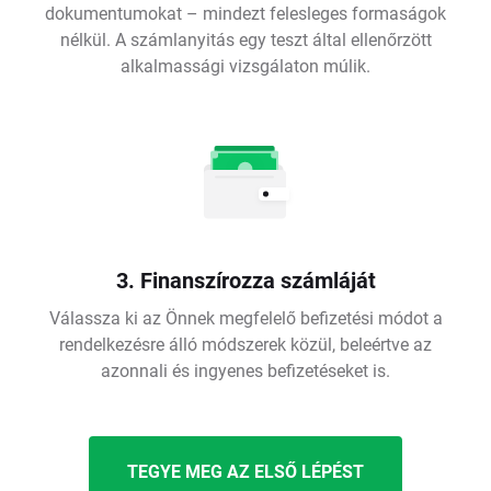
dokumentumokat – mindezt felesleges formaságok
nélkül. A számlanyitás egy teszt által ellenőrzött
alkalmassági vizsgálaton múlik.
3. Finanszírozza számláját
Válassza ki az Önnek megfelelő befizetési módot a
rendelkezésre álló módszerek közül, beleértve az
azonnali és ingyenes befizetéseket is.
TEGYE MEG AZ ELSŐ LÉPÉST