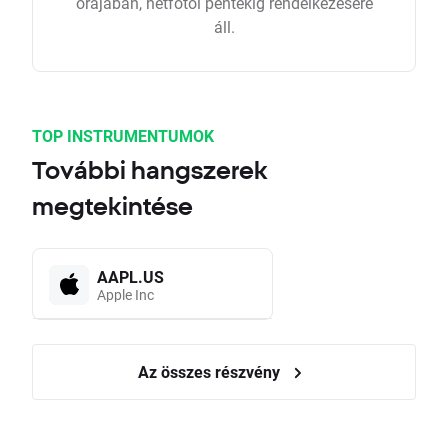
órájában, hétfőtől péntekig rendelkezésére
áll.
TOP INSTRUMENTUMOK
További hangszerek
megtekintése
AAPL.US
Apple Inc
Az összes részvény