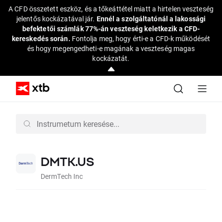
A CFD összetett eszköz, és a tőkeáttétel miatt a hirtelen veszteség
jelentős kockázatával jár.
Ennél a szolgáltatónál a lakossági
befektetői számlák 77%-án veszteség keletkezik a CFD-
kereskedés során.
Fontolja meg, hogy érti-e a CFD-k működését
és hogy megengedheti-e magának a veszteség magas
kockázatát.
DMTK.US
DermTech Inc