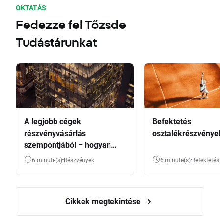
OKTATÁS
Fedezze fel Tőzsde
Tudástárunkat
A legjobb cégek
Befektetés
részvényvásárlás
osztalékrészvénye
szempontjából – hogyan
válasszunk?
6 minute(s)
Részvények
6 minute(s)
Befektetés
Cikkek megtekintése