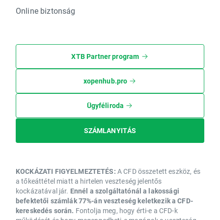
Online biztonság
XTB Partner program
xopenhub.pro
Ügyféliroda
SZÁMLANYITÁS
KOCKÁZATI FIGYELMEZTETÉS:
A CFD összetett eszköz, és
a tőkeáttétel miatt a hirtelen veszteség jelentős
kockázatával jár.
Ennél a szolgáltatónál a lakossági
befektetői számlák 77%-án veszteség keletkezik a CFD-
kereskedés során.
Fontolja meg, hogy érti-e a CFD-k