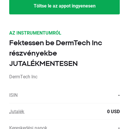
Töltse le az appot ingyenesen
AZ INSTRUMENTUMRÓL
Fektessen be DermTech Inc
részvényekbe
JUTALÉKMENTESEN
DermTech Inc
ISIN
-
Jutalék
0 USD
Kereskedési napok
-