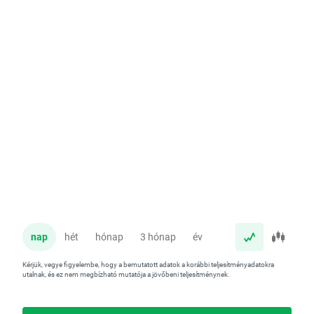
nap
hét
hónap
3 hónap
év
Kérjük, vegye figyelembe, hogy a bemutatott adatok a korábbi teljesítményadatokra
utalnak, és ez nem megbízható mutatója a jövőbeni teljesítménynek.