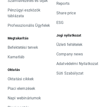
Számlavezetés és díjak
Reports
Pénzügyi eszközök
Share price
táblázata
ESG
Professzionális Ügyfelek
Jogi nyilatkozat
Megtakarítás
Üzleti feltételek
Befektetési tervek
Company news
Kamatláb
Adatvédelmi Nyilatkozat
Oktatás
Süti Szabályzat
Oktatási cikkek
Piaci elemzések
Napi webináriumok