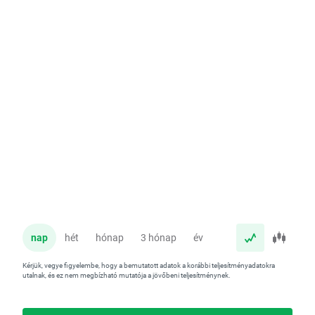
nap
hét
hónap
3 hónap
év
Kérjük, vegye figyelembe, hogy a bemutatott adatok a korábbi teljesítményadatokra
utalnak, és ez nem megbízható mutatója a jövőbeni teljesítménynek.