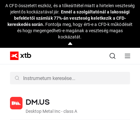
A CFD összetett eszköz, és a tőkeáttétel miatt a hirtelen veszteség
jelentős kockázatával jár.
Ennél a szolgáltatónál a lakossági
befektetői számlák 77%-án veszteség keletkezik a CFD-
kereskedés során.
Fontolja meg, hogy érti-e a CFD-k működését
és hogy megengedheti-e magának a veszteség magas
kockázatát.
DM.US
Desktop Metal Inc - class A