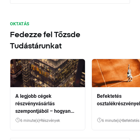
OKTATÁS
Fedezze fel Tőzsde
Tudástárunkat
A legjobb cégek
Befektetés
részvényvásárlás
osztalékrészvénye
szempontjából – hogyan
válasszunk?
6 minute(s)
Részvények
6 minute(s)
Befektetés