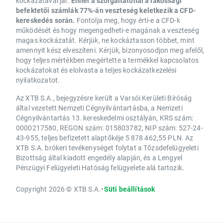
kockázatával jár.
Ennél a szolgáltatónál a lakossági
befektetői számlák 77%-án veszteség keletkezik a CFD-
kereskedés során.
Fontolja meg, hogy érti-e a CFD-k
működését és hogy megengedheti-e magának a veszteség
magas kockázatát. Kérjük, ne kockáztasson többet, mint
amennyit kész elveszíteni. Kérjük, bizonyosodjon meg afelől,
hogy teljes mértékben megértette a termékkel kapcsolatos
kockázatokat és elolvasta a teljes kockázatkezelési
nyilatkozatot.
Az XTB S.A., bejegyzésre került a Varsói Kerületi Bíróság
által vezetett Nemzeti Cégnyilvántartásba, a Nemzeti
Cégnyilvántartás 13. kereskedelmi osztályán, KRS szám:
0000217580, REGON szám: 015803782, NIP szám: 527-24-
43-955, teljes befizetett alaptőkéje 5 878 462,55 PLN. Az
XTB S.A. brókeri tevékenységet folytat a Tőzsdefelügyeleti
Bizottság által kiadott engedély alapján, és a Lengyel
Pénzügyi Felügyeleti Hatóság felügyelete alá tartozik.
Copyright 2026 © XTB S.A.
•
Süti beállítások