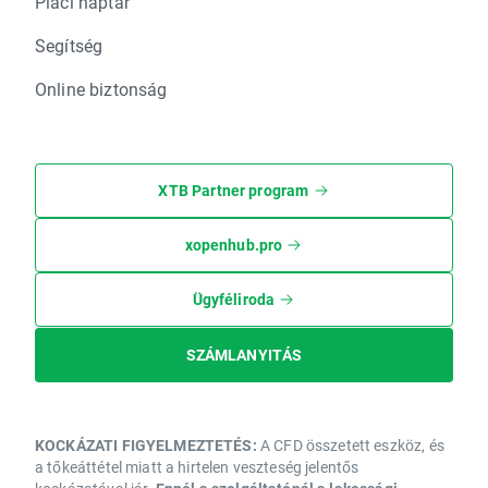
Piaci naptár
Segítség
Online biztonság
XTB Partner program
xopenhub.pro
Ügyféliroda
SZÁMLANYITÁS
KOCKÁZATI FIGYELMEZTETÉS:
A CFD összetett eszköz, és
a tőkeáttétel miatt a hirtelen veszteség jelentős