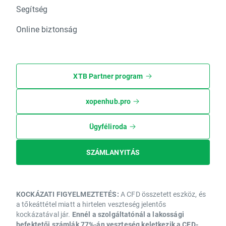
Segítség
Online biztonság
XTB Partner program
xopenhub.pro
Ügyféliroda
SZÁMLANYITÁS
KOCKÁZATI FIGYELMEZTETÉS:
A CFD összetett eszköz, és
a tőkeáttétel miatt a hirtelen veszteség jelentős
kockázatával jár.
Ennél a szolgáltatónál a lakossági
befektetői számlák 77%-án veszteség keletkezik a CFD-