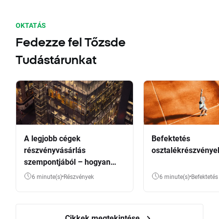
OKTATÁS
Fedezze fel Tőzsde
Tudástárunkat
A legjobb cégek
Befektetés
részvényvásárlás
osztalékrészvénye
szempontjából – hogyan
válasszunk?
6 minute(s)
Részvények
6 minute(s)
Befektetés
Cikkek megtekintése