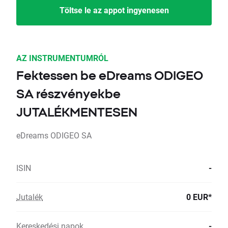
Töltse le az appot ingyenesen
AZ INSTRUMENTUMRÓL
Fektessen be eDreams ODIGEO
SA részvényekbe
JUTALÉKMENTESEN
eDreams ODIGEO SA
ISIN
-
Jutalék
0 EUR*
Kereskedési napok
-