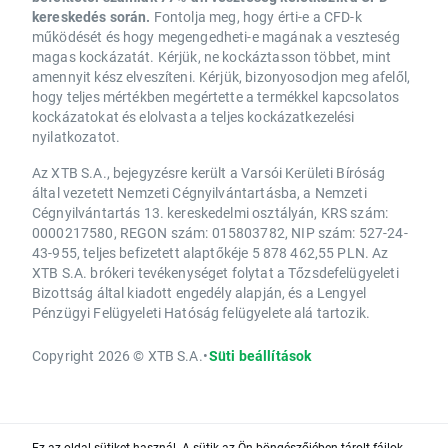
kereskedés során.
Fontolja meg, hogy érti-e a CFD-k
működését és hogy megengedheti-e magának a veszteség
magas kockázatát. Kérjük, ne kockáztasson többet, mint
amennyit kész elveszíteni. Kérjük, bizonyosodjon meg afelől,
hogy teljes mértékben megértette a termékkel kapcsolatos
kockázatokat és elolvasta a teljes kockázatkezelési
nyilatkozatot.
Az XTB S.A., bejegyzésre került a Varsói Kerületi Bíróság
által vezetett Nemzeti Cégnyilvántartásba, a Nemzeti
Cégnyilvántartás 13. kereskedelmi osztályán, KRS szám:
0000217580, REGON szám: 015803782, NIP szám: 527-24-
43-955, teljes befizetett alaptőkéje 5 878 462,55 PLN. Az
XTB S.A. brókeri tevékenységet folytat a Tőzsdefelügyeleti
Bizottság által kiadott engedély alapján, és a Lengyel
Pénzügyi Felügyeleti Hatóság felügyelete alá tartozik.
Copyright 2026 © XTB S.A.
•
Süti beállítások
Ez az oldal sütiket használ. A sütik az Ön böngészőjében tárolt fájlok,