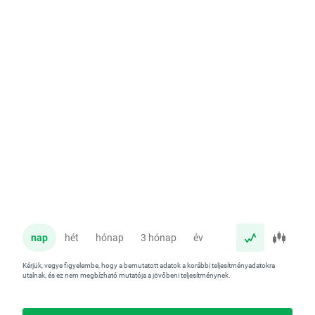
nap
hét
hónap
3 hónap
év
Kérjük, vegye figyelembe, hogy a bemutatott adatok a korábbi teljesítményadatokra
utalnak, és ez nem megbízható mutatója a jövőbeni teljesítménynek.