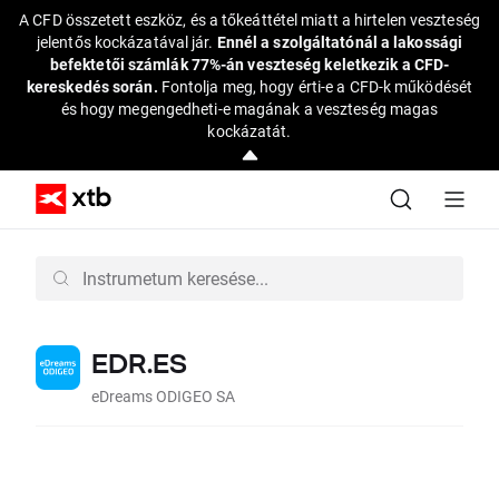
A CFD összetett eszköz, és a tőkeáttétel miatt a hirtelen veszteség
jelentős kockázatával jár.
Ennél a szolgáltatónál a lakossági
befektetői számlák 77%-án veszteség keletkezik a CFD-
kereskedés során.
Fontolja meg, hogy érti-e a CFD-k működését
és hogy megengedheti-e magának a veszteség magas
kockázatát.
EDR.ES
eDreams ODIGEO SA