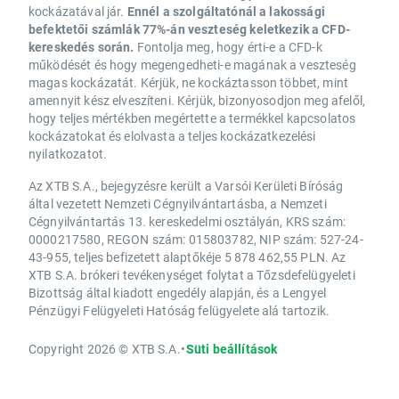
kockázatával jár.
Ennél a szolgáltatónál a lakossági
befektetői számlák 77%-án veszteség keletkezik a CFD-
kereskedés során.
Fontolja meg, hogy érti-e a CFD-k
működését és hogy megengedheti-e magának a veszteség
magas kockázatát. Kérjük, ne kockáztasson többet, mint
amennyit kész elveszíteni. Kérjük, bizonyosodjon meg afelől,
hogy teljes mértékben megértette a termékkel kapcsolatos
kockázatokat és elolvasta a teljes kockázatkezelési
nyilatkozatot.
Az XTB S.A., bejegyzésre került a Varsói Kerületi Bíróság
által vezetett Nemzeti Cégnyilvántartásba, a Nemzeti
Cégnyilvántartás 13. kereskedelmi osztályán, KRS szám:
0000217580, REGON szám: 015803782, NIP szám: 527-24-
43-955, teljes befizetett alaptőkéje 5 878 462,55 PLN. Az
XTB S.A. brókeri tevékenységet folytat a Tőzsdefelügyeleti
Bizottság által kiadott engedély alapján, és a Lengyel
Pénzügyi Felügyeleti Hatóság felügyelete alá tartozik.
Copyright 2026 © XTB S.A.
•
Süti beállítások