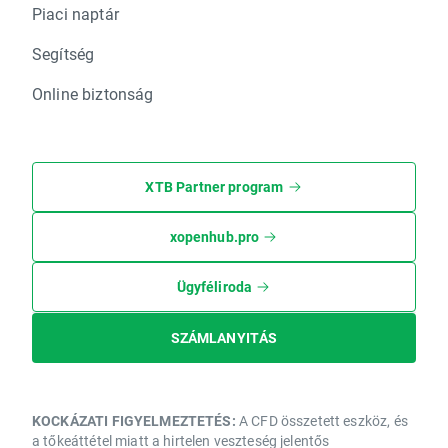
Piaci naptár
Segítség
Online biztonság
XTB Partner program
xopenhub.pro
Ügyféliroda
SZÁMLANYITÁS
KOCKÁZATI FIGYELMEZTETÉS:
A CFD összetett eszköz, és
a tőkeáttétel miatt a hirtelen veszteség jelentős