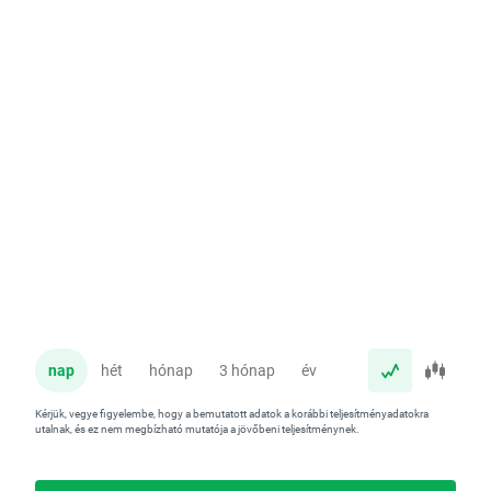
nap
hét
hónap
3 hónap
év
Kérjük, vegye figyelembe, hogy a bemutatott adatok a korábbi teljesítményadatokra
utalnak, és ez nem megbízható mutatója a jövőbeni teljesítménynek.