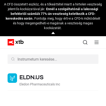
A CFD összetett eszköz, és a tőkeáttétel miatt a hirtelen veszteség
jelentős kockázatával jár.
Ennél a szolgáltatónál a lakossági
befektetői számlák 77%-án veszteség keletkezik a CFD-
kereskedés során.
Fontolja meg, hogy érti-e a CFD-k működését
és hogy megengedheti-e magának a veszteség magas
kockázatát.
ELDN.US
Eledon Pharmaceuticals Inc