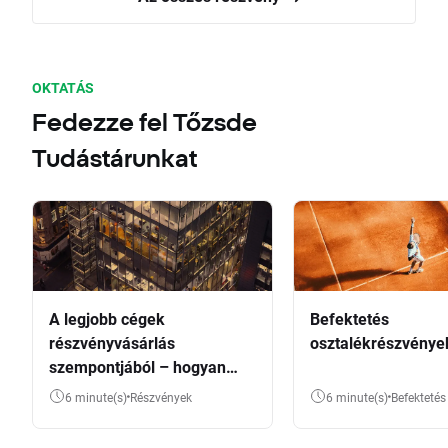
OKTATÁS
Fedezze fel Tőzsde
Tudástárunkat
A legjobb cégek
Befektetés
részvényvásárlás
osztalékrészvénye
szempontjából – hogyan
válasszunk?
6 minute(s)
Részvények
6 minute(s)
Befektetés