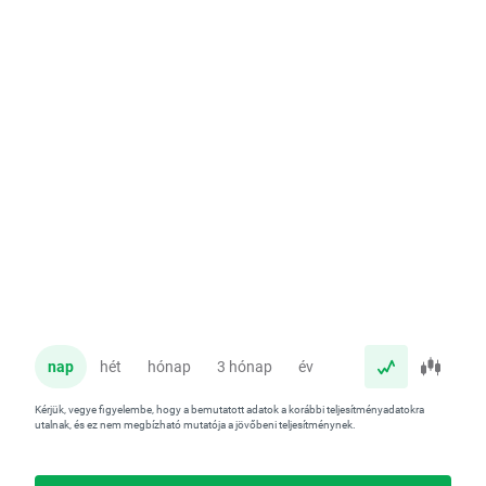
nap
hét
hónap
3 hónap
év
Kérjük, vegye figyelembe, hogy a bemutatott adatok a korábbi teljesítményadatokra
utalnak, és ez nem megbízható mutatója a jövőbeni teljesítménynek.