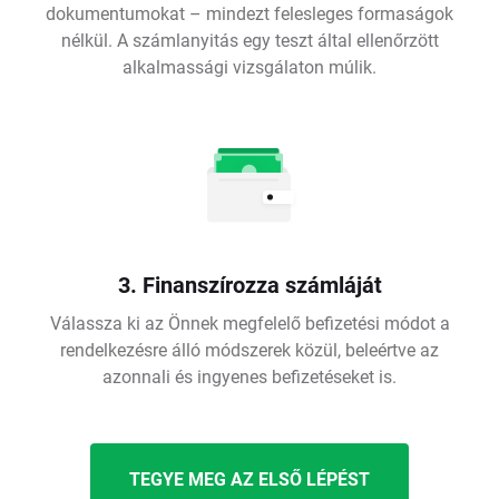
dokumentumokat – mindezt felesleges formaságok
nélkül. A számlanyitás egy teszt által ellenőrzött
alkalmassági vizsgálaton múlik.
3. Finanszírozza számláját
Válassza ki az Önnek megfelelő befizetési módot a
rendelkezésre álló módszerek közül, beleértve az
azonnali és ingyenes befizetéseket is.
TEGYE MEG AZ ELSŐ LÉPÉST