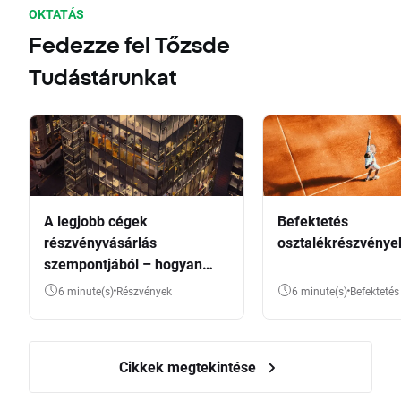
OKTATÁS
Fedezze fel Tőzsde
Tudástárunkat
A legjobb cégek
Befektetés
részvényvásárlás
osztalékrészvénye
szempontjából – hogyan
válasszunk?
6 minute(s)
Részvények
6 minute(s)
Befektetés
Cikkek megtekintése