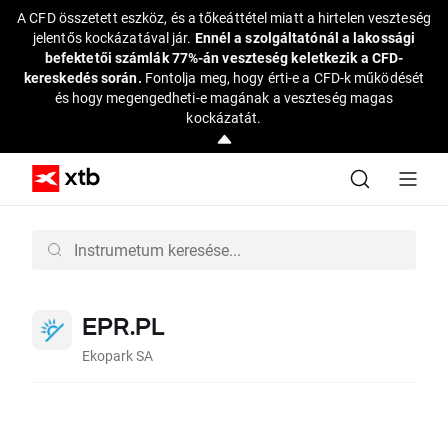
A CFD összetett eszköz, és a tőkeáttétel miatt a hirtelen veszteség
jelentős kockázatával jár.
Ennél a szolgáltatónál a lakossági
befektetői számlák 77%-án veszteség keletkezik a CFD-
kereskedés során.
Fontolja meg, hogy érti-e a CFD-k működését
és hogy megengedheti-e magának a veszteség magas
kockázatát.
EPR.PL
Ekopark SA