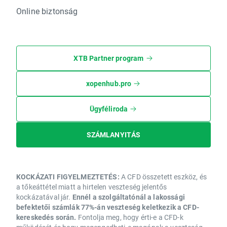
Online biztonság
XTB Partner program
xopenhub.pro
Ügyféliroda
SZÁMLANYITÁS
KOCKÁZATI FIGYELMEZTETÉS:
A CFD összetett eszköz, és
a tőkeáttétel miatt a hirtelen veszteség jelentős
kockázatával jár.
Ennél a szolgáltatónál a lakossági
befektetői számlák 77%-án veszteség keletkezik a CFD-
kereskedés során.
Fontolja meg, hogy érti-e a CFD-k