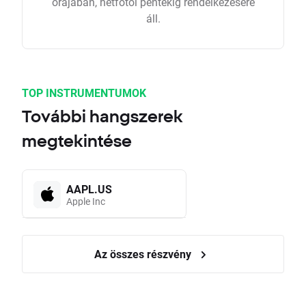
órájában, hétfőtől péntekig rendelkezésére
áll.
TOP INSTRUMENTUMOK
További hangszerek
megtekintése
AAPL.US
Apple Inc
Az összes részvény