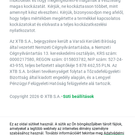
működését és hogy megengedheti-e magának a veszteség
magas kockázatát. Kérjük, ne kockáztasson többet, mint
amennyit kész elveszíteni. Kérjük, bizonyosodjon meg afelől,
hogy teljes mértékben megértette a termékkel kapcsolatos
kockázatokat és elolvasta a teljes kockázatkezelési
nyilatkozatot.
Az XTB S.A., bejegyzésre került a Varsói Kerületi Bíróság
által vezetett Nemzeti Cégnyilvántartásba, a Nemzeti
Cégnyilvántartás 13. kereskedelmi osztályán, KRS szám:
0000217580, REGON szám: 015803782, NIP szám: 527-24-
43-955, teljes befizetett alaptőkéje 5 878 462,55 PLN. Az
XTB S.A. brókeri tevékenységet folytat a Tőzsdefelügyeleti
Bizottság által kiadott engedély alapján, és a Lengyel
Pénzügyi Felügyeleti Hatóság felügyelete alá tartozik.
Copyright 2026 © XTB S.A.
•
Süti beállítások
Ez az oldal sütiket használ. A sütik az Ön böngészőjében tárolt fájlok,
amelyeket a legtöbb webhely az internetes élmény személyre
szabásához használ. További információért tekintse meg
Adatvédelmi