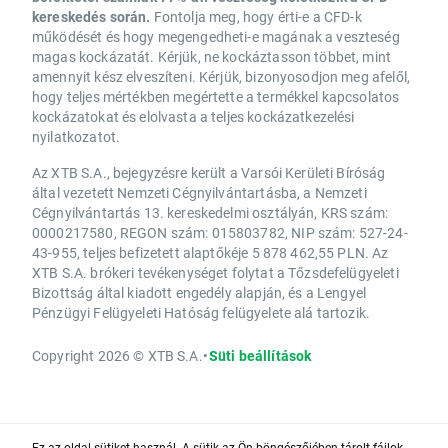
kereskedés során.
Fontolja meg, hogy érti-e a CFD-k
működését és hogy megengedheti-e magának a veszteség
magas kockázatát. Kérjük, ne kockáztasson többet, mint
amennyit kész elveszíteni. Kérjük, bizonyosodjon meg afelől,
hogy teljes mértékben megértette a termékkel kapcsolatos
kockázatokat és elolvasta a teljes kockázatkezelési
nyilatkozatot.
Az XTB S.A., bejegyzésre került a Varsói Kerületi Bíróság
által vezetett Nemzeti Cégnyilvántartásba, a Nemzeti
Cégnyilvántartás 13. kereskedelmi osztályán, KRS szám:
0000217580, REGON szám: 015803782, NIP szám: 527-24-
43-955, teljes befizetett alaptőkéje 5 878 462,55 PLN. Az
XTB S.A. brókeri tevékenységet folytat a Tőzsdefelügyeleti
Bizottság által kiadott engedély alapján, és a Lengyel
Pénzügyi Felügyeleti Hatóság felügyelete alá tartozik.
Copyright 2026 © XTB S.A.
•
Süti beállítások
Ez az oldal sütiket használ. A sütik az Ön böngészőjében tárolt fájlok,