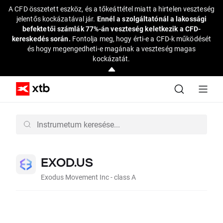
A CFD összetett eszköz, és a tőkeáttétel miatt a hirtelen veszteség
jelentős kockázatával jár.
Ennél a szolgáltatónál a lakossági
befektetői számlák 77%-án veszteség keletkezik a CFD-
kereskedés során.
Fontolja meg, hogy érti-e a CFD-k működését
és hogy megengedheti-e magának a veszteség magas
kockázatát.
EXOD.US
Exodus Movement Inc - class A