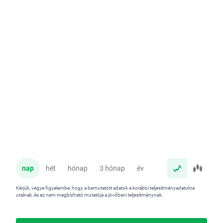
nap
hét
hónap
3 hónap
év
Kérjük, vegye figyelembe, hogy a bemutatott adatok a korábbi teljesítményadatokra
utalnak, és ez nem megbízható mutatója a jövőbeni teljesítménynek.