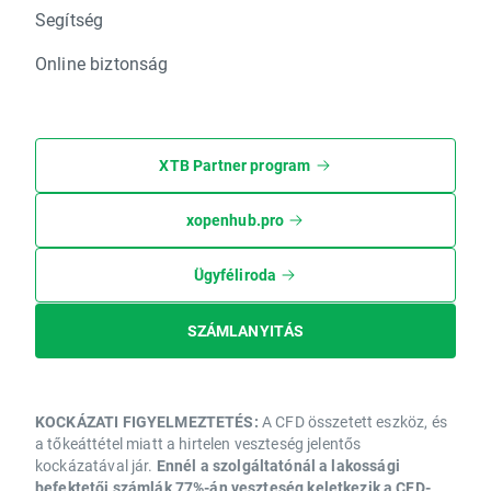
Segítség
Online biztonság
XTB Partner program
xopenhub.pro
Ügyféliroda
SZÁMLANYITÁS
KOCKÁZATI FIGYELMEZTETÉS:
A CFD összetett eszköz, és
a tőkeáttétel miatt a hirtelen veszteség jelentős
kockázatával jár.
Ennél a szolgáltatónál a lakossági
befektetői számlák 77%-án veszteség keletkezik a CFD-