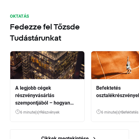
OKTATÁS
Fedezze fel Tőzsde
Tudástárunkat
A legjobb cégek
Befektetés
részvényvásárlás
osztalékrészvénye
szempontjából – hogyan
válasszunk?
6 minute(s)
Részvények
6 minute(s)
Befektetés
Cikkek megtekintése