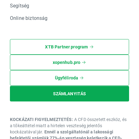
Segítség
Online biztonság
XTB Partner program
xopenhub.pro
Ügyféliroda
SZÁMLANYITÁS
KOCKÁZATI FIGYELMEZTETÉS:
A CFD összetett eszköz, és
a tőkeáttétel miatt a hirtelen veszteség jelentős
kockázatával jár.
Ennél a szolgáltatónál a lakossági
befektetői számlák 77%-án veszteség keletkezik a CFD-