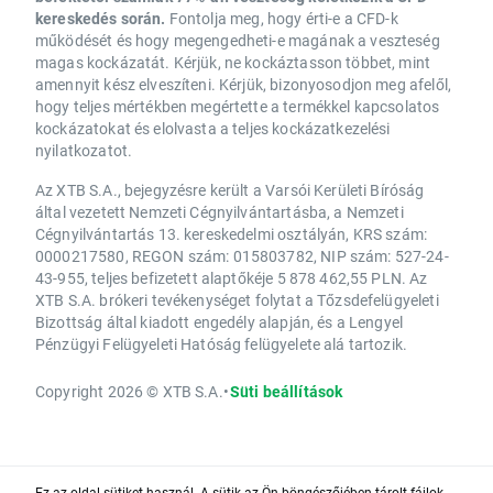
kereskedés során.
Fontolja meg, hogy érti-e a CFD-k
működését és hogy megengedheti-e magának a veszteség
magas kockázatát. Kérjük, ne kockáztasson többet, mint
amennyit kész elveszíteni. Kérjük, bizonyosodjon meg afelől,
hogy teljes mértékben megértette a termékkel kapcsolatos
kockázatokat és elolvasta a teljes kockázatkezelési
nyilatkozatot.
Az XTB S.A., bejegyzésre került a Varsói Kerületi Bíróság
által vezetett Nemzeti Cégnyilvántartásba, a Nemzeti
Cégnyilvántartás 13. kereskedelmi osztályán, KRS szám:
0000217580, REGON szám: 015803782, NIP szám: 527-24-
43-955, teljes befizetett alaptőkéje 5 878 462,55 PLN. Az
XTB S.A. brókeri tevékenységet folytat a Tőzsdefelügyeleti
Bizottság által kiadott engedély alapján, és a Lengyel
Pénzügyi Felügyeleti Hatóság felügyelete alá tartozik.
Copyright 2026 © XTB S.A.
•
Süti beállítások
Ez az oldal sütiket használ. A sütik az Ön böngészőjében tárolt fájlok,