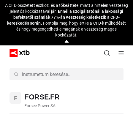
A CFD összetett eszköz, és a tőkeáttétel miatt a hirtelen veszteség
jelentős kockázatával jár.
Ennél a szolgáltatónál a lakossági
befektetői számlák 77%-án veszteség keletkezik a CFD-
kereskedés során.
Fontolja meg, hogy érti-e a CFD-k működését
és hogy megengedheti-e magának a veszteség magas
kockázatát.
FORSE.FR
Forsee Power SA