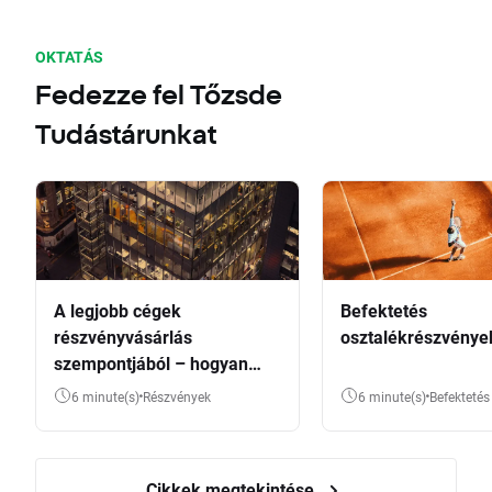
OKTATÁS
Fedezze fel Tőzsde
Tudástárunkat
A legjobb cégek
Befektetés
részvényvásárlás
osztalékrészvénye
szempontjából – hogyan
válasszunk?
6 minute(s)
Részvények
6 minute(s)
Befektetés
Cikkek megtekintése