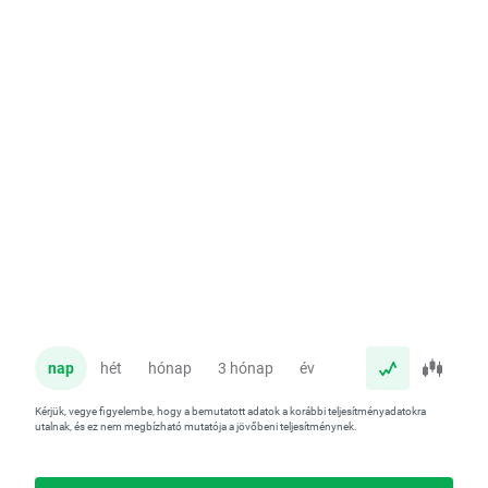
nap
hét
hónap
3 hónap
év
Kérjük, vegye figyelembe, hogy a bemutatott adatok a korábbi teljesítményadatokra
utalnak, és ez nem megbízható mutatója a jövőbeni teljesítménynek.