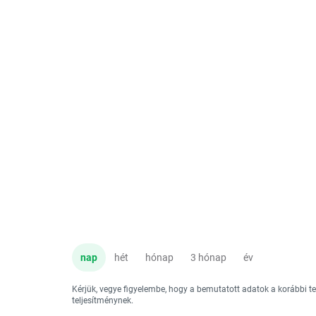
nap
hét
hónap
3 hónap
év
Kérjük, vegye figyelembe, hogy a bemutatott adatok a korábbi 
teljesítménynek.