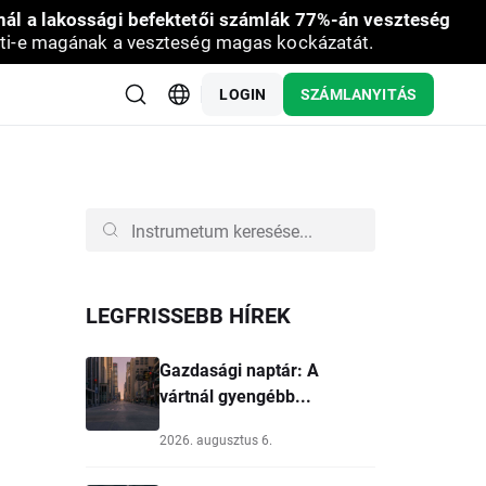
nál a lakossági befektetői számlák 77%-án veszteség
ti-e magának a veszteség magas kockázatát.
LOGIN
SZÁMLANYITÁS
LEGFRISSEBB HÍREK
Gazdasági naptár: A
vártnál gyengébb...
2026. augusztus 6.