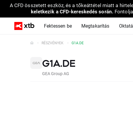
A CFD összetett eszköz, és a tőkeáttétel miatt a hirtel
keletkezik a CFD-kereskedés során.
Fontolja
Fektessen be
Megtakarítás
Oktat
RÉSZVÉNYEK
G1A.DE
G1A.DE
GEA Group AG