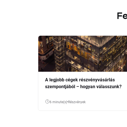
Fe
A legjobb cégek részvényvásárlás
szempontjából – hogyan válasszunk?
6 minute(s)
Részvények