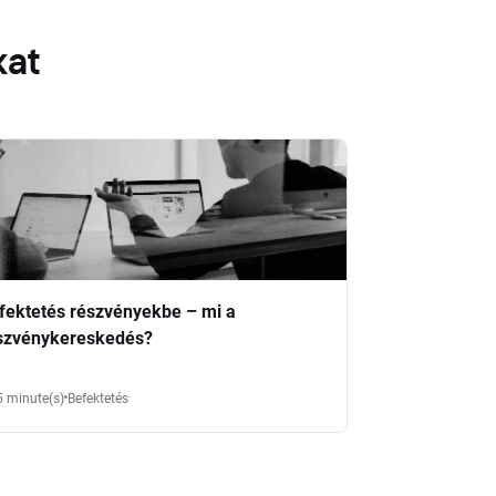
kat
fektetés részvényekbe – mi a
szvénykereskedés?
5 minute(s)
Befektetés