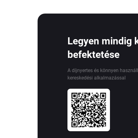
Legyen mindig 
befektetése
A díjnyertes és könnyen haszná
kereskedési alkalmazással