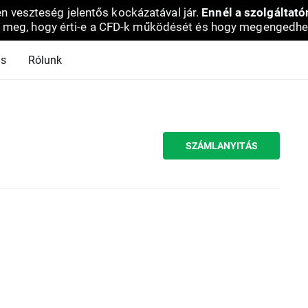
en veszteség jelentős kockázatával jár.
Ennél a szolgáltató
 meg, hogy érti-e a CFD-k működését és hogy megengedhe
ás
Rólunk
SZÁMLANYITÁS