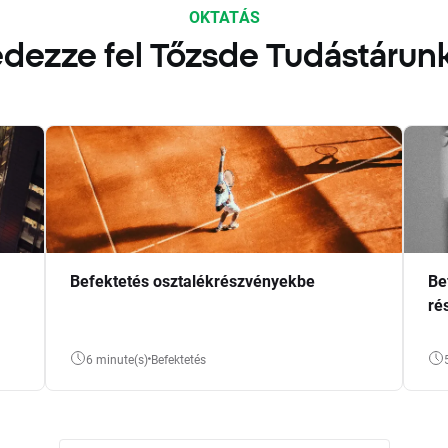
OKTATÁS
dezze fel Tőzsde Tudástárun
Befektetés osztalékrészvényekbe
Be
ré
6 minute(s)
Befektetés