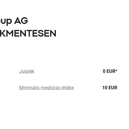
oup AG
LÉKMENTESEN
Jutalék
0 EUR*
Minimális megbízás értéke
10 EUR