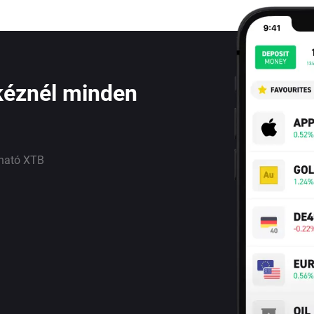
kéznél minden
lható XTB