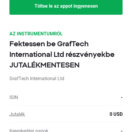
Töltse le az appot ingyenesen
AZ INSTRUMENTUMRÓL
Fektessen be GrafTech
International Ltd részvényekbe
JUTALÉKMENTESEN
GrafTech International Ltd
ISIN
-
Jutalék
0 USD
Kereskedési napok
-