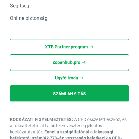
Segítség
Online biztonság
XTB Partner program
xopenhub.pro
Ügyféliroda
SZÁMLANYITÁS
KOCKÁZATI FIGYELMEZTETÉS:
A CFD összetett eszköz, és
a tőkeáttétel miatt a hirtelen veszteség jelentős
kockázatával jár.
Ennél a szolgáltatónál a lakossági
befektetői számlák 77%-án veszteség keletkezik a CFD-