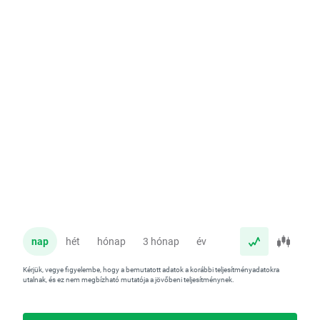
nap
hét
hónap
3 hónap
év
Kérjük, vegye figyelembe, hogy a bemutatott adatok a korábbi teljesítményadatokra
utalnak, és ez nem megbízható mutatója a jövőbeni teljesítménynek.