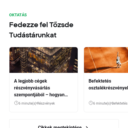
OKTATÁS
Fedezze fel Tőzsde
Tudástárunkat
A legjobb cégek
Befektetés
részvényvásárlás
osztalékrészvénye
szempontjából – hogyan
válasszunk?
6 minute(s)
Részvények
6 minute(s)
Befektetés
Cikkek megtekintése