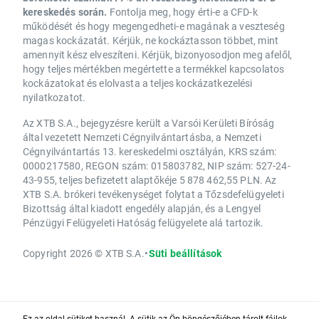
kereskedés során.
Fontolja meg, hogy érti-e a CFD-k
működését és hogy megengedheti-e magának a veszteség
magas kockázatát. Kérjük, ne kockáztasson többet, mint
amennyit kész elveszíteni. Kérjük, bizonyosodjon meg afelől,
hogy teljes mértékben megértette a termékkel kapcsolatos
kockázatokat és elolvasta a teljes kockázatkezelési
nyilatkozatot.
Az XTB S.A., bejegyzésre került a Varsói Kerületi Bíróság
által vezetett Nemzeti Cégnyilvántartásba, a Nemzeti
Cégnyilvántartás 13. kereskedelmi osztályán, KRS szám:
0000217580, REGON szám: 015803782, NIP szám: 527-24-
43-955, teljes befizetett alaptőkéje 5 878 462,55 PLN. Az
XTB S.A. brókeri tevékenységet folytat a Tőzsdefelügyeleti
Bizottság által kiadott engedély alapján, és a Lengyel
Pénzügyi Felügyeleti Hatóság felügyelete alá tartozik.
Copyright 2026 © XTB S.A.
•
Süti beállítások
Ez az oldal sütiket használ. A sütik az Ön böngészőjében tárolt fájlok,