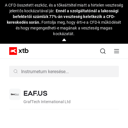
A CFD összetett eszköz, és a tőkeáttétel miatt a hirtelen veszteség
jelentős kockázatával jár.
Ennél a szolgáltatónál a lakossági
befektetői számlák 77%-án veszteség keletkezik a CFD-
kereskedés során.
Fontolja meg, hogy érti-e a CFD-k működését
és hogy megengedheti-e magának a veszteség magas
kockázatát.
EAF.US
GrafTech International Ltd