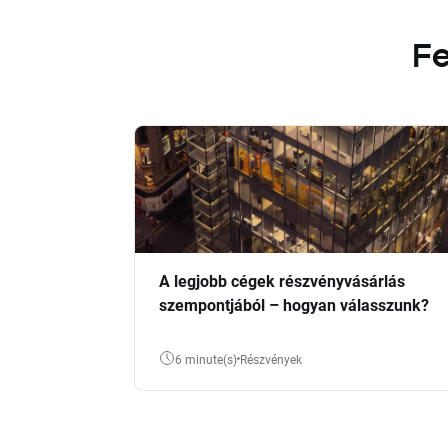
Fe
A legjobb cégek részvényvásárlás
szempontjából – hogyan válasszunk?
6 minute(s)
Részvények