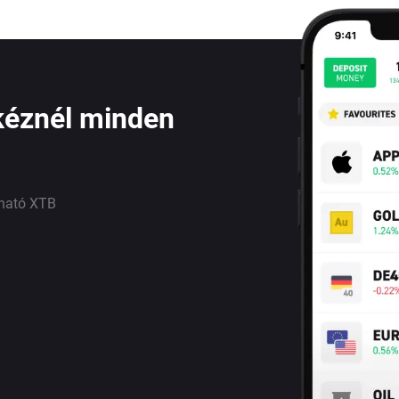
kéznél minden
lható XTB