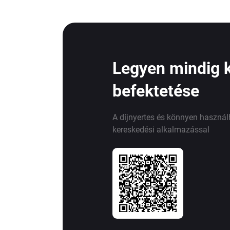
Legyen mindig 
befektetése
A díjnyertes és könnyen haszná
kereskedési alkalmazással