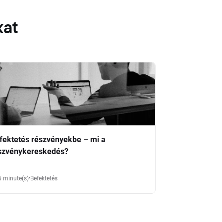
kat
fektetés részvényekbe – mi a
szvénykereskedés?
5 minute(s)
Befektetés