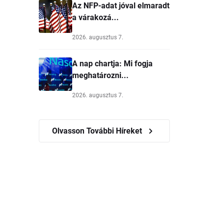
Az NFP-adat jóval elmaradt
a várakozá...
2026. augusztus 7.
A nap chartja: Mi fogja
meghatározni...
2026. augusztus 7.
Olvasson További Híreket