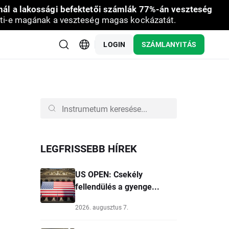
nál a lakossági befektetői számlák 77%-án veszteség
ti-e magának a veszteség magas kockázatát.
LOGIN
SZÁMLANYITÁS
LEGFRISSEBB HÍREK
US OPEN: Csekély
fellendülés a gyenge...
2026. augusztus 7.