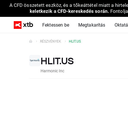
A CFD összetett eszköz, és a tőkeáttétel miatt a hirtel
keletkezik a CFD-kereskedés során.
Fontolja
Fektessen be
Megtakarítás
Oktat
RÉSZVÉNYEK
HLIT.US
HLIT.US
Harmonic Inc