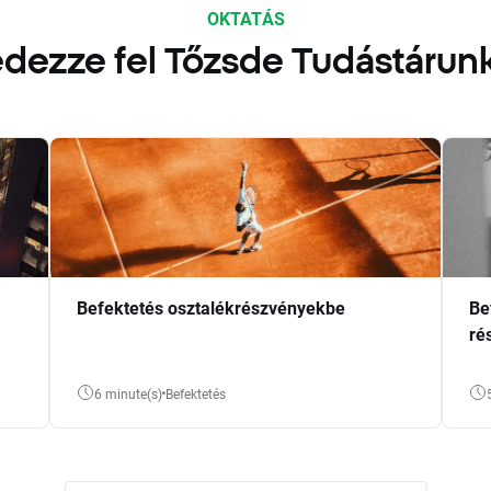
OKTATÁS
dezze fel Tőzsde Tudástárun
Befektetés osztalékrészvényekbe
Be
ré
6 minute(s)
Befektetés