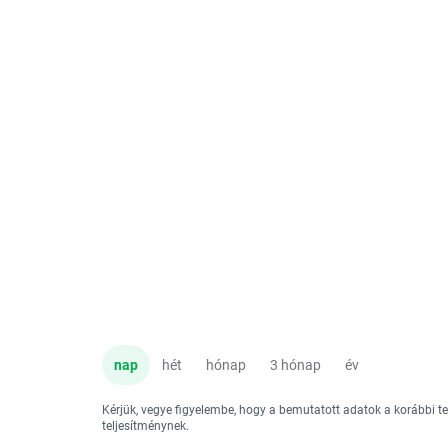
nap
hét
hónap
3 hónap
év
Kérjük, vegye figyelembe, hogy a bemutatott adatok a korábbi 
teljesítménynek.