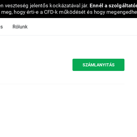
en veszteség jelentős kockázatával jár.
Ennél a szolgáltató
 meg, hogy érti-e a CFD-k működését és hogy megengedhe
ás
Rólunk
SZÁMLANYITÁS