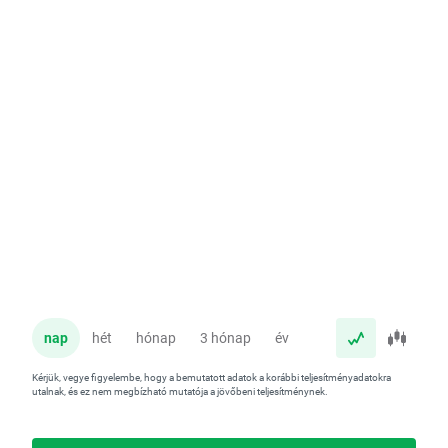
nap
hét
hónap
3 hónap
év
Kérjük, vegye figyelembe, hogy a bemutatott adatok a korábbi teljesítményadatokra
utalnak, és ez nem megbízható mutatója a jövőbeni teljesítménynek.