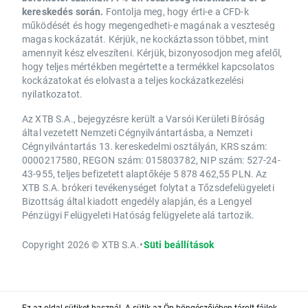
kereskedés során.
Fontolja meg, hogy érti-e a CFD-k
működését és hogy megengedheti-e magának a veszteség
magas kockázatát. Kérjük, ne kockáztasson többet, mint
amennyit kész elveszíteni. Kérjük, bizonyosodjon meg afelől,
hogy teljes mértékben megértette a termékkel kapcsolatos
kockázatokat és elolvasta a teljes kockázatkezelési
nyilatkozatot.
Az XTB S.A., bejegyzésre került a Varsói Kerületi Bíróság
által vezetett Nemzeti Cégnyilvántartásba, a Nemzeti
Cégnyilvántartás 13. kereskedelmi osztályán, KRS szám:
0000217580, REGON szám: 015803782, NIP szám: 527-24-
43-955, teljes befizetett alaptőkéje 5 878 462,55 PLN. Az
XTB S.A. brókeri tevékenységet folytat a Tőzsdefelügyeleti
Bizottság által kiadott engedély alapján, és a Lengyel
Pénzügyi Felügyeleti Hatóság felügyelete alá tartozik.
Copyright 2026 © XTB S.A.
•
Süti beállítások
Ez az oldal sütiket használ. A sütik az Ön böngészőjében tárolt fájlok,