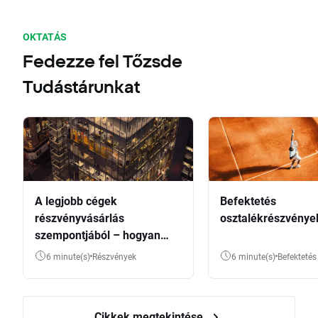
OKTATÁS
Fedezze fel Tőzsde
Tudástárunkat
A legjobb cégek
Befektetés
részvényvásárlás
osztalékrészvénye
szempontjából – hogyan
válasszunk?
6 minute(s)
Részvények
6 minute(s)
Befektetés
Cikkek megtekintése