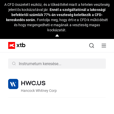
A CFD összetett eszköz, és a tőkeáttétel miatt a hirtelen veszteség
jelentős kockázatával jár.
Ennél a szolgáltatónál a lakossági
befektetői számlák 77%-án veszteség keletkezik a CFD-
kereskedés során.
Fontolja meg, hogy érti-e a CFD-k működését
és hogy megengedheti-e magának a veszteség magas
kockázatát.
HWC.US
Hancock Whitney Corp