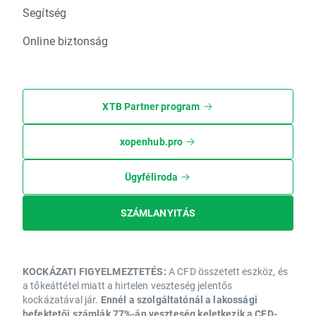
Segítség
Online biztonság
XTB Partner program
xopenhub.pro
Ügyféliroda
SZÁMLANYITÁS
KOCKÁZATI FIGYELMEZTETÉS:
A CFD összetett eszköz, és
a tőkeáttétel miatt a hirtelen veszteség jelentős
kockázatával jár.
Ennél a szolgáltatónál a lakossági
befektetői számlák 77%-án veszteség keletkezik a CFD-