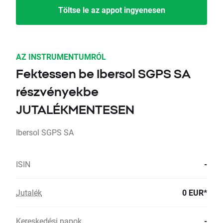
Töltse le az appot ingyenesen
AZ INSTRUMENTUMRÓL
Fektessen be Ibersol SGPS SA
részvényekbe
JUTALÉKMENTESEN
Ibersol SGPS SA
ISIN
-
Jutalék
0 EUR*
Kereskedési napok
-