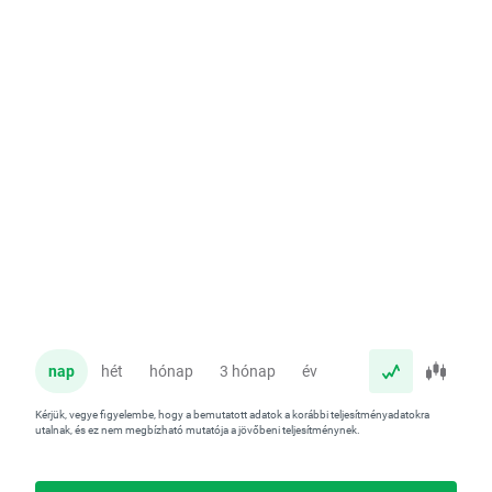
nap
hét
hónap
3 hónap
év
Kérjük, vegye figyelembe, hogy a bemutatott adatok a korábbi teljesítményadatokra
utalnak, és ez nem megbízható mutatója a jövőbeni teljesítménynek.