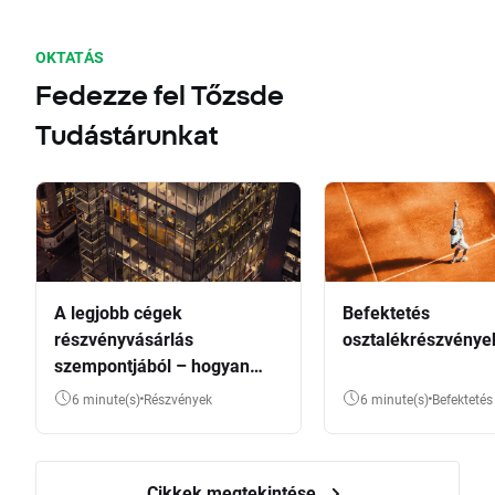
OKTATÁS
Fedezze fel Tőzsde
Tudástárunkat
A legjobb cégek
Befektetés
részvényvásárlás
osztalékrészvénye
szempontjából – hogyan
válasszunk?
6 minute(s)
Részvények
6 minute(s)
Befektetés
Cikkek megtekintése