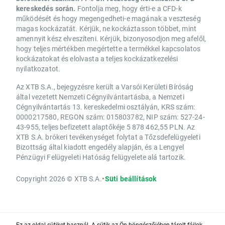
kereskedés során.
Fontolja meg, hogy érti-e a CFD-k
működését és hogy megengedheti-e magának a veszteség
magas kockázatát. Kérjük, ne kockáztasson többet, mint
amennyit kész elveszíteni. Kérjük, bizonyosodjon meg afelől,
hogy teljes mértékben megértette a termékkel kapcsolatos
kockázatokat és elolvasta a teljes kockázatkezelési
nyilatkozatot.
Az XTB S.A., bejegyzésre került a Varsói Kerületi Bíróság
által vezetett Nemzeti Cégnyilvántartásba, a Nemzeti
Cégnyilvántartás 13. kereskedelmi osztályán, KRS szám:
0000217580, REGON szám: 015803782, NIP szám: 527-24-
43-955, teljes befizetett alaptőkéje 5 878 462,55 PLN. Az
XTB S.A. brókeri tevékenységet folytat a Tőzsdefelügyeleti
Bizottság által kiadott engedély alapján, és a Lengyel
Pénzügyi Felügyeleti Hatóság felügyelete alá tartozik.
Copyright 2026 © XTB S.A.
•
Süti beállítások
Ez az oldal sütiket használ. A sütik az Ön böngészőjében tárolt fájlok,