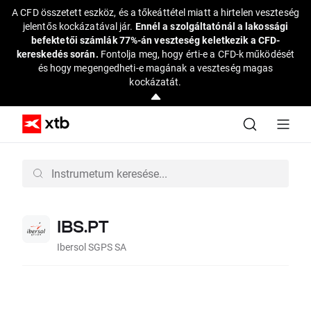
A CFD összetett eszköz, és a tőkeáttétel miatt a hirtelen veszteség
jelentős kockázatával jár.
Ennél a szolgáltatónál a lakossági
befektetői számlák 77%-án veszteség keletkezik a CFD-
kereskedés során.
Fontolja meg, hogy érti-e a CFD-k működését
és hogy megengedheti-e magának a veszteség magas
kockázatát.
IBS.PT
Ibersol SGPS SA