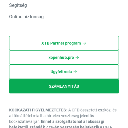
Segítség
Online biztonság
XTB Partner program
xopenhub.pro
Ügyféliroda
SZÁMLANYITÁS
KOCKÁZATI FIGYELMEZTETÉS:
A CFD összetett eszköz, és
a tőkeáttétel miatt a hirtelen veszteség jelentős
kockázatával jár.
Ennél a szolgáltatónál a lakossági
befektetői számlák 77%-án veszteség keletkezik a CFD-