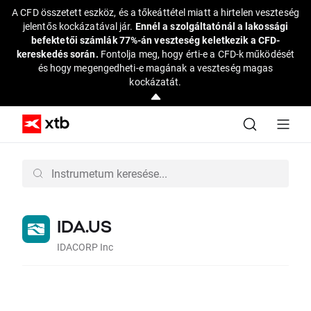
A CFD összetett eszköz, és a tőkeáttétel miatt a hirtelen veszteség
jelentős kockázatával jár.
Ennél a szolgáltatónál a lakossági
befektetői számlák 77%-án veszteség keletkezik a CFD-
kereskedés során.
Fontolja meg, hogy érti-e a CFD-k működését
és hogy megengedheti-e magának a veszteség magas
kockázatát.
IDA.US
IDACORP Inc