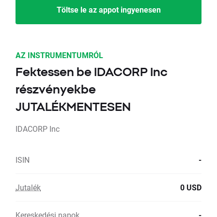
Töltse le az appot ingyenesen
AZ INSTRUMENTUMRÓL
Fektessen be IDACORP Inc
részvényekbe
JUTALÉKMENTESEN
IDACORP Inc
ISIN
-
Jutalék
0 USD
Kereskedési napok
-