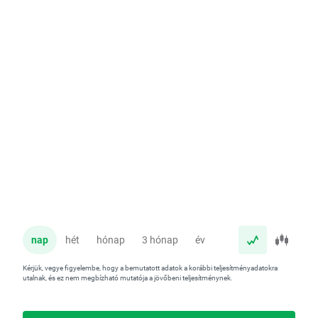
nap
hét
hónap
3 hónap
év
Kérjük, vegye figyelembe, hogy a bemutatott adatok a korábbi teljesítményadatokra
utalnak, és ez nem megbízható mutatója a jövőbeni teljesítménynek.