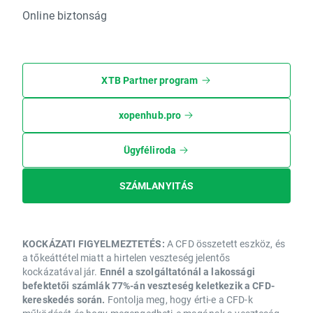
Online biztonság
XTB Partner program
xopenhub.pro
Ügyféliroda
SZÁMLANYITÁS
KOCKÁZATI FIGYELMEZTETÉS:
A CFD összetett eszköz, és
a tőkeáttétel miatt a hirtelen veszteség jelentős
kockázatával jár.
Ennél a szolgáltatónál a lakossági
befektetői számlák 77%-án veszteség keletkezik a CFD-
kereskedés során.
Fontolja meg, hogy érti-e a CFD-k