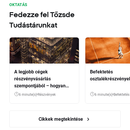
OKTATÁS
Fedezze fel Tőzsde
Tudástárunkat
A legjobb cégek
Befektetés
részvényvásárlás
osztalékrészvénye
szempontjából – hogyan
válasszunk?
6 minute(s)
Részvények
6 minute(s)
Befektetés
Cikkek megtekintése