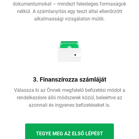
dokumentumokat – mindezt felesleges formaságok
nélkül. A számlanyitás egy teszt által ellenőrzött
alkalmassági vizsgálaton múlik.
3. Finanszírozza számláját
Válassza ki az Önnek megfelelő befizetési módot a
rendelkezésre álló módszerek közül, beleértve az
azonnali és ingyenes befizetéseket is.
TEGYE MEG AZ ELSŐ LÉPÉST