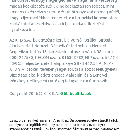
működését és hogy megengedheti-e magának a veszteség
magas kockázatát. Kérjük, ne kockáztasson többet, mint
amennyit kész elveszíteni. Kérjük, bizonyosodjon meg afelől,
hogy teljes mértékben megértette a termékkel kapcsolatos
kockázatokat és elolvasta a teljes kockázatkezelési
nyilatkozatot.
Az XTB S.A., bejegyzésre került a Varsói Kerületi Bíróság
által vezetett Nemzeti Cégnyilvántartásba, a Nemzeti
Cégnyilvántartás 13. kereskedelmi osztályán, KRS szám:
0000217580, REGON szám: 015803782, NIP szám: 527-24-
43-955, teljes befizetett alaptőkéje 5 878 462,55 PLN. Az
XTB S.A. brókeri tevékenységet folytat a Tőzsdefelügyeleti
Bizottság által kiadott engedély alapján, és a Lengyel
Pénzügyi Felügyeleti Hatóság felügyelete alá tartozik.
Copyright 2026 © XTB S.A.
•
Süti beállítások
Ez az oldal sütiket használ. A sütik az Ön böngészőjében tárolt fájlok,
amelyeket a legtöbb webhely az internetes élmény személyre
szabásához használ. További információért tekintse meg
Adatvédelmi