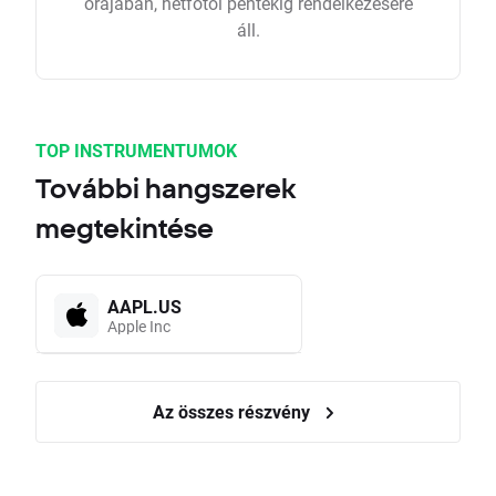
órájában, hétfőtől péntekig rendelkezésére
áll.
TOP INSTRUMENTUMOK
További hangszerek
megtekintése
AAPL.US
Apple Inc
Az összes részvény