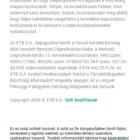
működését és hogy megengedheti-e magának a veszteség
magas kockázatát. Kérjük, ne kockáztasson többet, mint
amennyit kész elveszíteni. Kérjük, bizonyosodjon meg afelől,
hogy teljes mértékben megértette a termékkel kapcsolatos
kockázatokat és elolvasta a teljes kockázatkezelési
nyilatkozatot.
Az XTB S.A., bejegyzésre került a Varsói Kerületi Bíróság
által vezetett Nemzeti Cégnyilvántartásba, a Nemzeti
Cégnyilvántartás 13. kereskedelmi osztályán, KRS szám:
0000217580, REGON szám: 015803782, NIP szám: 527-24-
43-955, teljes befizetett alaptőkéje 5 878 462,55 PLN. Az
XTB S.A. brókeri tevékenységet folytat a Tőzsdefelügyeleti
Bizottság által kiadott engedély alapján, és a Lengyel
Pénzügyi Felügyeleti Hatóság felügyelete alá tartozik.
Copyright 2026 © XTB S.A.
•
Süti beállítások
Ez az oldal sütiket használ. A sütik az Ön böngészőjében tárolt fájlok,
amelyeket a legtöbb webhely az internetes élmény személyre
szabásához használ. További információért tekintse meg
Adatvédelmi