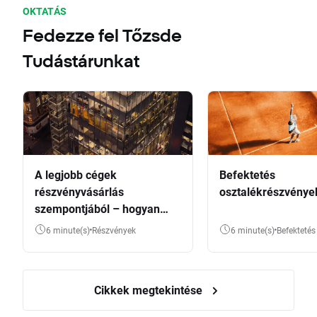
OKTATÁS
Fedezze fel Tőzsde
Tudástárunkat
A legjobb cégek
Befektetés
részvényvásárlás
osztalékrészvénye
szempontjából – hogyan
válasszunk?
6 minute(s)
Részvények
6 minute(s)
Befektetés
Cikkek megtekintése