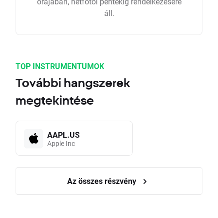
órájában, hétfőtől péntekig rendelkezésére
áll.
TOP INSTRUMENTUMOK
További hangszerek
megtekintése
AAPL.US
Apple Inc
Az összes részvény