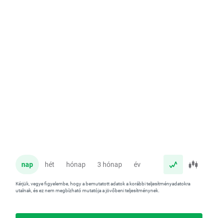
nap
hét
hónap
3 hónap
év
Kérjük, vegye figyelembe, hogy a bemutatott adatok a korábbi teljesítményadatokra
utalnak, és ez nem megbízható mutatója a jövőbeni teljesítménynek.