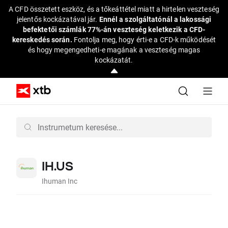
A CFD összetett eszköz, és a tőkeáttétel miatt a hirtelen veszteség
jelentős kockázatával jár.
Ennél a szolgáltatónál a lakossági
befektetői számlák 77%-án veszteség keletkezik a CFD-
kereskedés során.
Fontolja meg, hogy érti-e a CFD-k működését
és hogy megengedheti-e magának a veszteség magas
kockázatát.
IH.US
Ihuman Inc