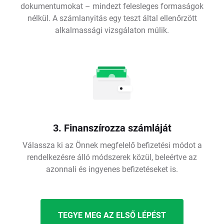
dokumentumokat – mindezt felesleges formaságok
nélkül. A számlanyitás egy teszt által ellenőrzött
alkalmassági vizsgálaton múlik.
3. Finanszírozza számláját
Válassza ki az Önnek megfelelő befizetési módot a
rendelkezésre álló módszerek közül, beleértve az
azonnali és ingyenes befizetéseket is.
TEGYE MEG AZ ELSŐ LÉPÉST