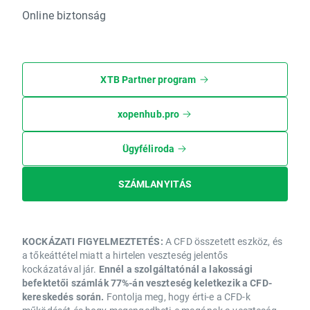
Online biztonság
XTB Partner program
xopenhub.pro
Ügyféliroda
SZÁMLANYITÁS
KOCKÁZATI FIGYELMEZTETÉS:
A CFD összetett eszköz, és
a tőkeáttétel miatt a hirtelen veszteség jelentős
kockázatával jár.
Ennél a szolgáltatónál a lakossági
befektetői számlák 77%-án veszteség keletkezik a CFD-
kereskedés során.
Fontolja meg, hogy érti-e a CFD-k