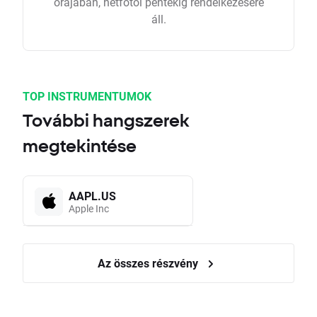
órájában, hétfőtől péntekig rendelkezésére
áll.
TOP INSTRUMENTUMOK
További hangszerek
megtekintése
AAPL.US
Apple Inc
Az összes részvény