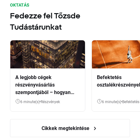
OKTATÁS
Fedezze fel Tőzsde
Tudástárunkat
A legjobb cégek
Befektetés
részvényvásárlás
osztalékrészvénye
szempontjából – hogyan
válasszunk?
6 minute(s)
Részvények
6 minute(s)
Befektetés
Cikkek megtekintése