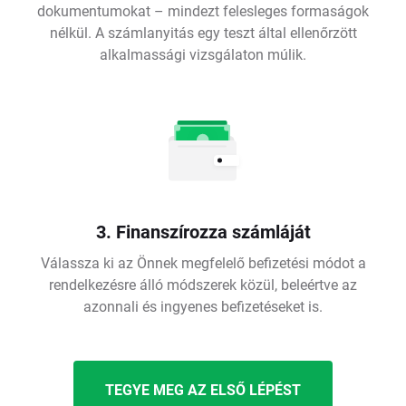
dokumentumokat – mindezt felesleges formaságok
nélkül. A számlanyitás egy teszt által ellenőrzött
alkalmassági vizsgálaton múlik.
3. Finanszírozza számláját
Válassza ki az Önnek megfelelő befizetési módot a
rendelkezésre álló módszerek közül, beleértve az
azonnali és ingyenes befizetéseket is.
TEGYE MEG AZ ELSŐ LÉPÉST