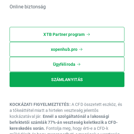
Online biztonság
XTB Partner program
xopenhub.pro
Ügyféliroda
SZÁMLANYITÁS
KOCKÁZATI FIGYELMEZTETÉS:
A CFD összetett eszköz, és
a tőkeáttétel miatt a hirtelen veszteség jelentős
kockázatával jár.
Ennél a szolgáltatónál a lakossági
befektetői számlák 77%-án veszteség keletkezik a CFD-
kereskedés során.
Fontolja meg, hogy érti-e a CFD-k