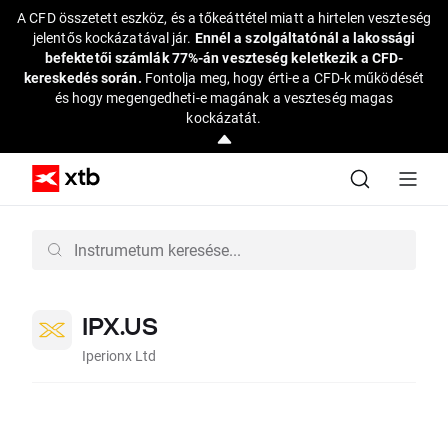
A CFD összetett eszköz, és a tőkeáttétel miatt a hirtelen veszteség
jelentős kockázatával jár.
Ennél a szolgáltatónál a lakossági
befektetői számlák 77%-án veszteség keletkezik a CFD-
kereskedés során.
Fontolja meg, hogy érti-e a CFD-k működését
és hogy megengedheti-e magának a veszteség magas
kockázatát.
IPX.US
Iperionx Ltd