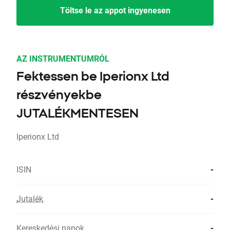
Töltse le az appot ingyenesen
AZ INSTRUMENTUMRÓL
Fektessen be Iperionx Ltd
részvényekbe
JUTALÉKMENTESEN
Iperionx Ltd
ISIN
-
Jutalék
-
Kereskedési napok
-