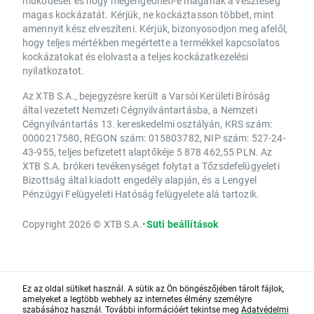
működését és hogy megengedheti-e magának a veszteség
magas kockázatát. Kérjük, ne kockáztasson többet, mint
amennyit kész elveszíteni. Kérjük, bizonyosodjon meg afelől,
hogy teljes mértékben megértette a termékkel kapcsolatos
kockázatokat és elolvasta a teljes kockázatkezelési
nyilatkozatot.
Az XTB S.A., bejegyzésre került a Varsói Kerületi Bíróság
által vezetett Nemzeti Cégnyilvántartásba, a Nemzeti
Cégnyilvántartás 13. kereskedelmi osztályán, KRS szám:
0000217580, REGON szám: 015803782, NIP szám: 527-24-
43-955, teljes befizetett alaptőkéje 5 878 462,55 PLN. Az
XTB S.A. brókeri tevékenységet folytat a Tőzsdefelügyeleti
Bizottság által kiadott engedély alapján, és a Lengyel
Pénzügyi Felügyeleti Hatóság felügyelete alá tartozik.
Copyright 2026 © XTB S.A.
•
Süti beállítások
Ez az oldal sütiket használ. A sütik az Ön böngészőjében tárolt fájlok,
amelyeket a legtöbb webhely az internetes élmény személyre
szabásához használ. További információért tekintse meg
Adatvédelmi