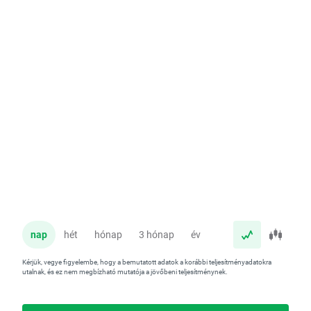
nap
hét
hónap
3 hónap
év
Kérjük, vegye figyelembe, hogy a bemutatott adatok a korábbi teljesítményadatokra
utalnak, és ez nem megbízható mutatója a jövőbeni teljesítménynek.