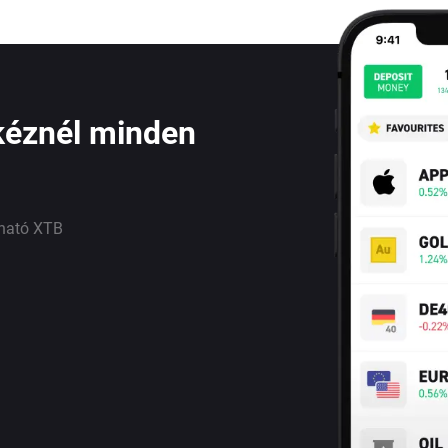
kéznél minden
lható XTB