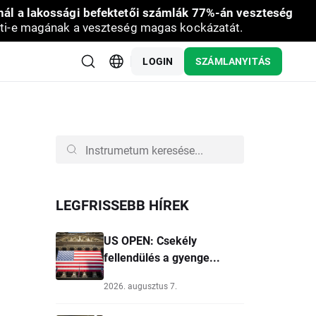
nál a lakossági befektetői számlák 77%-án veszteség
ti-e magának a veszteség magas kockázatát.
LOGIN
SZÁMLANYITÁS
LEGFRISSEBB HÍREK
US OPEN: Csekély
fellendülés a gyenge...
2026. augusztus 7.