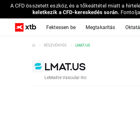
A CFD összetett eszköz, és a tőkeáttétel miatt a hirtel
keletkezik a CFD-kereskedés során.
Fontolja
Fektessen be
Megtakarítás
Oktat
RÉSZVÉNYEK
LMAT.US
LMAT.US
LeMaitre Vascular Inc