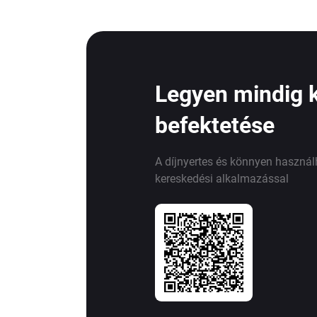
Legyen mindig 
befektetése
A díjnyertes és könnyen haszná
kereskedési alkalmazással