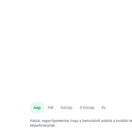
nap
hét
hónap
3 hónap
év
Kérjük, vegye figyelembe, hogy a bemutatott adatok a korábbi 
teljesítménynek.