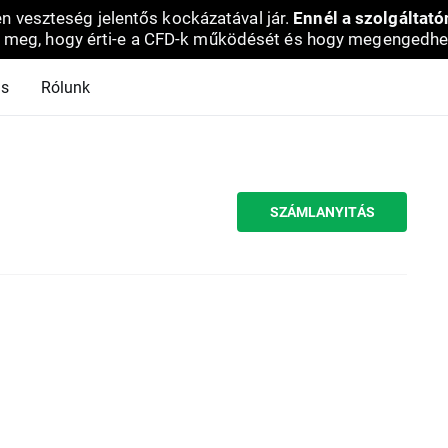
en veszteség jelentős kockázatával jár.
Ennél a szolgáltató
 meg, hogy érti-e a CFD-k működését és hogy megengedhe
ás
Rólunk
SZÁMLANYITÁS