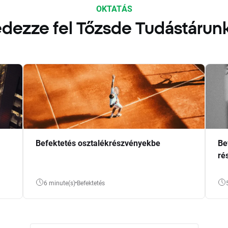
OKTATÁS
dezze fel Tőzsde Tudástárun
Befektetés osztalékrészvényekbe
Be
ré
6 minute(s)
Befektetés