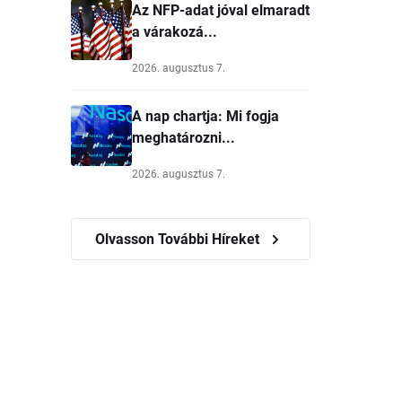
Az NFP-adat jóval elmaradt
a várakozá...
2026. augusztus 7.
A nap chartja: Mi fogja
meghatározni...
2026. augusztus 7.
Olvasson További Híreket