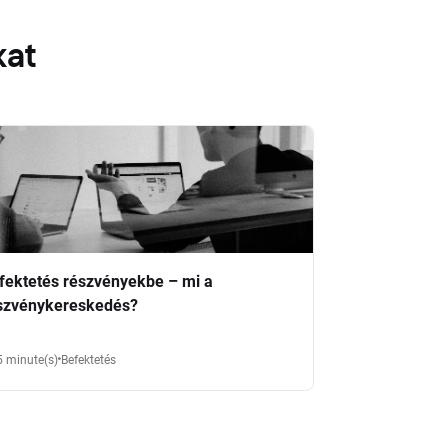
kat
fektetés részvényekbe – mi a
szvénykereskedés?
5 minute(s)
Befektetés