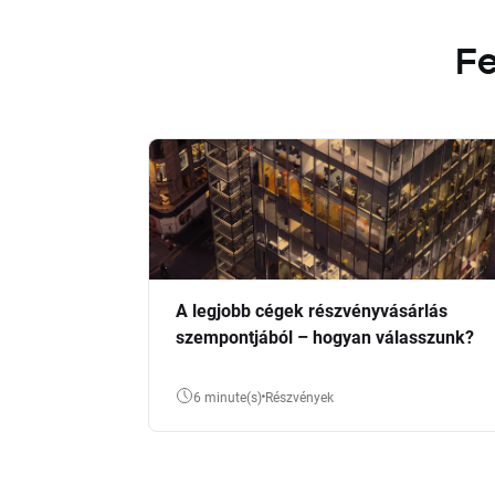
Fe
A legjobb cégek részvényvásárlás
szempontjából – hogyan válasszunk?
6 minute(s)
Részvények