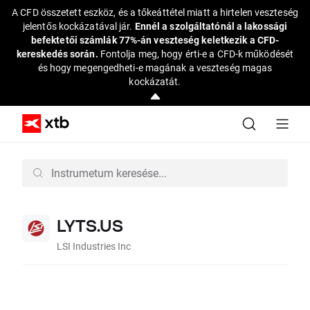
A CFD összetett eszköz, és a tőkeáttétel miatt a hirtelen veszteség
jelentős kockázatával jár.
Ennél a szolgáltatónál a lakossági
befektetői számlák 77%-án veszteség keletkezik a CFD-
kereskedés során.
Fontolja meg, hogy érti-e a CFD-k működését
és hogy megengedheti-e magának a veszteség magas
kockázatát.
LYTS.US
LSI Industries Inc