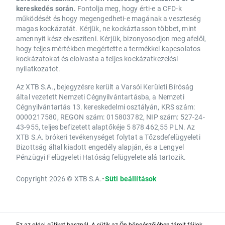
kereskedés során.
Fontolja meg, hogy érti-e a CFD-k
működését és hogy megengedheti-e magának a veszteség
magas kockázatát. Kérjük, ne kockáztasson többet, mint
amennyit kész elveszíteni. Kérjük, bizonyosodjon meg afelől,
hogy teljes mértékben megértette a termékkel kapcsolatos
kockázatokat és elolvasta a teljes kockázatkezelési
nyilatkozatot.
Az XTB S.A., bejegyzésre került a Varsói Kerületi Bíróság
által vezetett Nemzeti Cégnyilvántartásba, a Nemzeti
Cégnyilvántartás 13. kereskedelmi osztályán, KRS szám:
0000217580, REGON szám: 015803782, NIP szám: 527-24-
43-955, teljes befizetett alaptőkéje 5 878 462,55 PLN. Az
XTB S.A. brókeri tevékenységet folytat a Tőzsdefelügyeleti
Bizottság által kiadott engedély alapján, és a Lengyel
Pénzügyi Felügyeleti Hatóság felügyelete alá tartozik.
Copyright 2026 © XTB S.A.
•
Süti beállítások
Ez az oldal sütiket használ. A sütik az Ön böngészőjében tárolt fájlok,