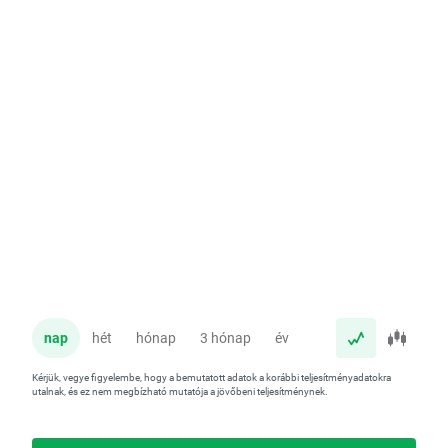
nap
hét
hónap
3 hónap
év
Kérjük, vegye figyelembe, hogy a bemutatott adatok a korábbi teljesítményadatokra
utalnak, és ez nem megbízható mutatója a jövőbeni teljesítménynek.