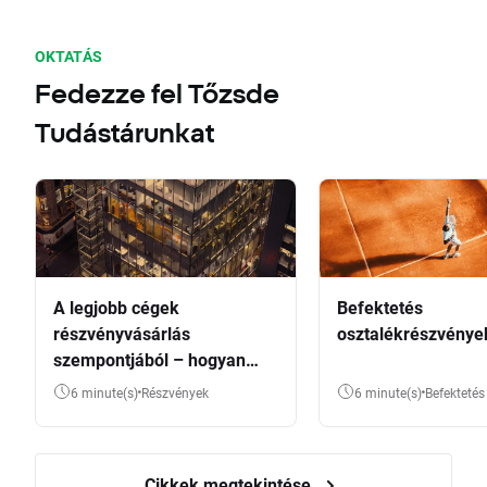
OKTATÁS
Fedezze fel Tőzsde
Tudástárunkat
A legjobb cégek
Befektetés
részvényvásárlás
osztalékrészvénye
szempontjából – hogyan
válasszunk?
6 minute(s)
Részvények
6 minute(s)
Befektetés
Cikkek megtekintése