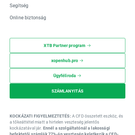
Segítség
Online biztonság
XTB Partner program
xopenhub.pro
Ügyféliroda
SZÁMLANYITÁS
KOCKÁZATI FIGYELMEZTETÉS:
A CFD összetett eszköz, és
a tőkeáttétel miatt a hirtelen veszteség jelentős
kockázatával jár.
Ennél a szolgáltatónál a lakossági
befektetői számlák 77%-án veszteség keletkezik a CFD-