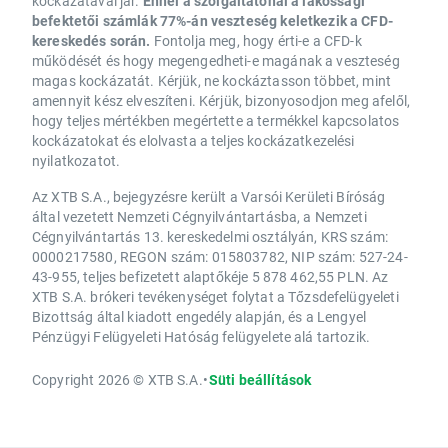
kockázatával jár.
Ennél a szolgáltatónál a lakossági
befektetői számlák 77%-án veszteség keletkezik a CFD-
kereskedés során.
Fontolja meg, hogy érti-e a CFD-k
működését és hogy megengedheti-e magának a veszteség
magas kockázatát. Kérjük, ne kockáztasson többet, mint
amennyit kész elveszíteni. Kérjük, bizonyosodjon meg afelől,
hogy teljes mértékben megértette a termékkel kapcsolatos
kockázatokat és elolvasta a teljes kockázatkezelési
nyilatkozatot.
Az XTB S.A., bejegyzésre került a Varsói Kerületi Bíróság
által vezetett Nemzeti Cégnyilvántartásba, a Nemzeti
Cégnyilvántartás 13. kereskedelmi osztályán, KRS szám:
0000217580, REGON szám: 015803782, NIP szám: 527-24-
43-955, teljes befizetett alaptőkéje 5 878 462,55 PLN. Az
XTB S.A. brókeri tevékenységet folytat a Tőzsdefelügyeleti
Bizottság által kiadott engedély alapján, és a Lengyel
Pénzügyi Felügyeleti Hatóság felügyelete alá tartozik.
Copyright 2026 © XTB S.A.
•
Süti beállítások