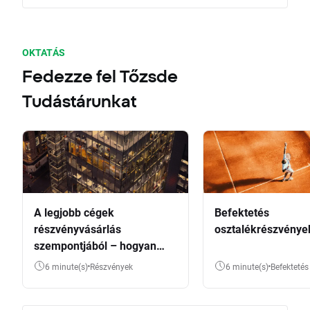
OKTATÁS
Fedezze fel Tőzsde
Tudástárunkat
A legjobb cégek
Befektetés
részvényvásárlás
osztalékrészvénye
szempontjából – hogyan
válasszunk?
6 minute(s)
Részvények
6 minute(s)
Befektetés