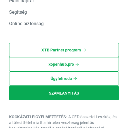
Piaci naptár
Segítség
Online biztonság
XTB Partner program
xopenhub.pro
Ügyféliroda
SZÁMLANYITÁS
KOCKÁZATI FIGYELMEZTETÉS:
A CFD összetett eszköz, és
a tőkeáttétel miatt a hirtelen veszteség jelentős