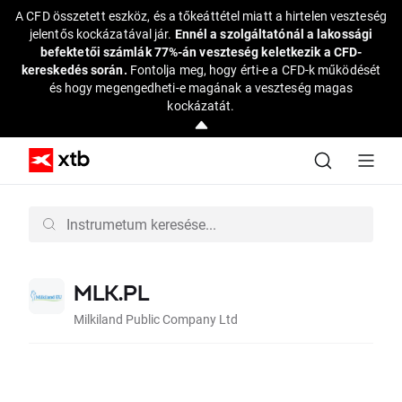
A CFD összetett eszköz, és a tőkeáttétel miatt a hirtelen veszteség
jelentős kockázatával jár.
Ennél a szolgáltatónál a lakossági
befektetői számlák 77%-án veszteség keletkezik a CFD-
kereskedés során.
Fontolja meg, hogy érti-e a CFD-k működését
és hogy megengedheti-e magának a veszteség magas
kockázatát.
MLK.PL
Milkiland Public Company Ltd