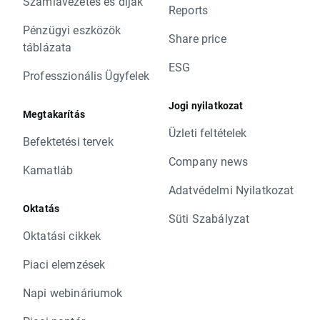
Számlavezetés és díjak
Reports
Pénzügyi eszközök
Share price
táblázata
ESG
Professzionális Ügyfelek
Jogi nyilatkozat
Megtakarítás
Üzleti feltételek
Befektetési tervek
Company news
Kamatláb
Adatvédelmi Nyilatkozat
Oktatás
Süti Szabályzat
Oktatási cikkek
Piaci elemzések
Napi webináriumok