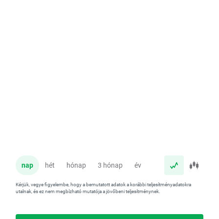
nap
hét
hónap
3 hónap
év
Kérjük, vegye figyelembe, hogy a bemutatott adatok a korábbi teljesítményadatokra
utalnak, és ez nem megbízható mutatója a jövőbeni teljesítménynek.