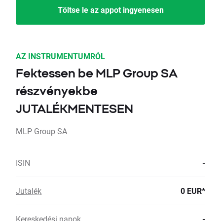
Töltse le az appot ingyenesen
AZ INSTRUMENTUMRÓL
Fektessen be MLP Group SA
részvényekbe
JUTALÉKMENTESEN
MLP Group SA
ISIN
-
Jutalék
0 EUR*
Kereskedési napok
-