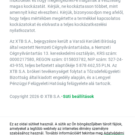
működését és hogy megengedheti-e magának a veszteség
magas kockázatát. Kérjük, ne kockáztasson többet, mint
amennyit kész elveszíteni. Kérjük, bizonyosodjon meg afelől,
hogy teljes mértékben megértette a termékkel kapcsolatos
kockázatokat és elolvasta a teljes kockázatkezelési
nyilatkozatot.
Az XTB S.A., bejegyzésre került a Varsói Kerületi Bíróság
által vezetett Nemzeti Cégnyilvántartásba, a Nemzeti
Cégnyilvántartás 13. kereskedelmi osztályán, KRS szám:
0000217580, REGON szám: 015803782, NIP szám: 527-24-
43-955, teljes befizetett alaptőkéje 5 878 462,55 PLN. Az
XTB S.A. brókeri tevékenységet folytat a Tőzsdefelügyeleti
Bizottság által kiadott engedély alapján, és a Lengyel
Pénzügyi Felügyeleti Hatóság felügyelete alá tartozik.
Copyright 2026 © XTB S.A.
•
Süti beállítások
Ez az oldal sütiket használ. A sütik az Ön böngészőjében tárolt fájlok,
amelyeket a legtöbb webhely az internetes élmény személyre
szabásához használ. További információért tekintse meg
Adatvédelmi