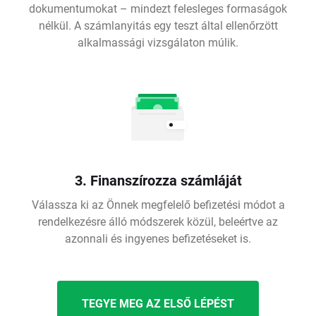
dokumentumokat – mindezt felesleges formaságok
nélkül. A számlanyitás egy teszt által ellenőrzött
alkalmassági vizsgálaton múlik.
3. Finanszírozza számláját
Válassza ki az Önnek megfelelő befizetési módot a
rendelkezésre álló módszerek közül, beleértve az
azonnali és ingyenes befizetéseket is.
TEGYE MEG AZ ELSŐ LÉPÉST