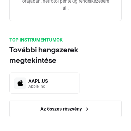
órájában, hétfőtől péntekig rendelkezésére
áll.
TOP INSTRUMENTUMOK
További hangszerek
megtekintése
AAPL.US
Apple Inc
Az összes részvény