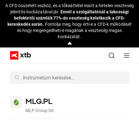
A CFD összetett eszköz, és a tőkeáttétel miatt a hirtelen veszteség
jelentős kockázatával jár.
Ennél a szolgáltatónál a lakossági
befektetői számlák 77%-án veszteség keletkezik a CFD-
kereskedés során.
Fontolja meg, hogy érti-e a CFD-k működését
és hogy megengedheti-e magának a veszteség magas
kockázatát.
MLG.PL
MLP Group SA