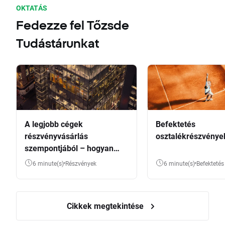
OKTATÁS
Fedezze fel Tőzsde
Tudástárunkat
A legjobb cégek
Befektetés
részvényvásárlás
osztalékrészvénye
szempontjából – hogyan
válasszunk?
6 minute(s)
Részvények
6 minute(s)
Befektetés
Cikkek megtekintése