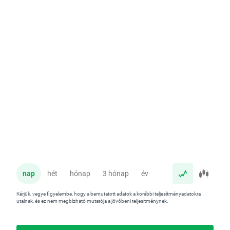
nap
hét
hónap
3 hónap
év
Kérjük, vegye figyelembe, hogy a bemutatott adatok a korábbi teljesítményadatokra
utalnak, és ez nem megbízható mutatója a jövőbeni teljesítménynek.