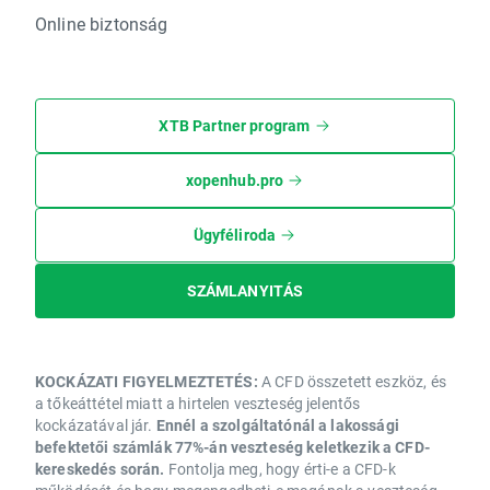
Online biztonság
XTB Partner program
xopenhub.pro
Ügyféliroda
SZÁMLANYITÁS
KOCKÁZATI FIGYELMEZTETÉS:
A CFD összetett eszköz, és
a tőkeáttétel miatt a hirtelen veszteség jelentős
kockázatával jár.
Ennél a szolgáltatónál a lakossági
befektetői számlák 77%-án veszteség keletkezik a CFD-
kereskedés során.
Fontolja meg, hogy érti-e a CFD-k