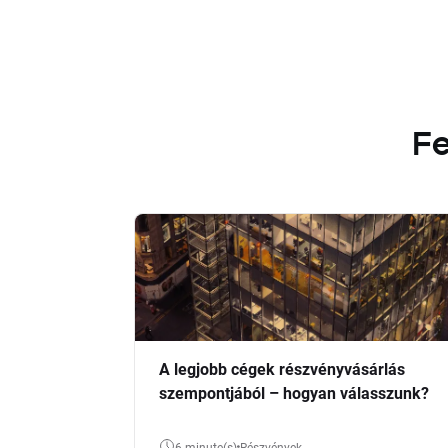
Fe
A legjobb cégek részvényvásárlás
szempontjából – hogyan válasszunk?
6 minute(s)
Részvények