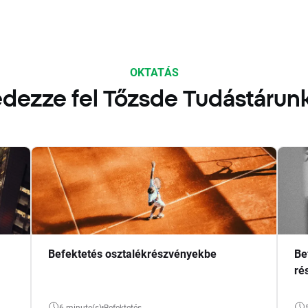
OKTATÁS
dezze fel Tőzsde Tudástárun
Befektetés osztalékrészvényekbe
Be
ré
6 minute(s)
Befektetés