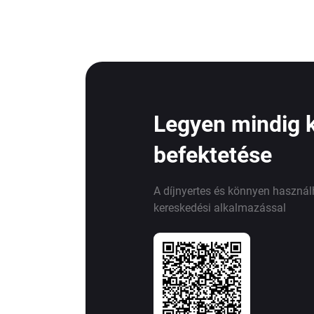
Legyen mindig 
befektetése
A díjnyertes és könnyen haszná
kereskedési alkalmazással