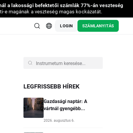
nál a lakossági befektetői számlák 77%-án veszteség
ti-e magának a veszteség magas kockázatát.
LOGIN
SZÁMLANYITÁS
LEGFRISSEBB HÍREK
Gazdasági naptár: A
vártnál gyengébb...
2026. augusztus 6.