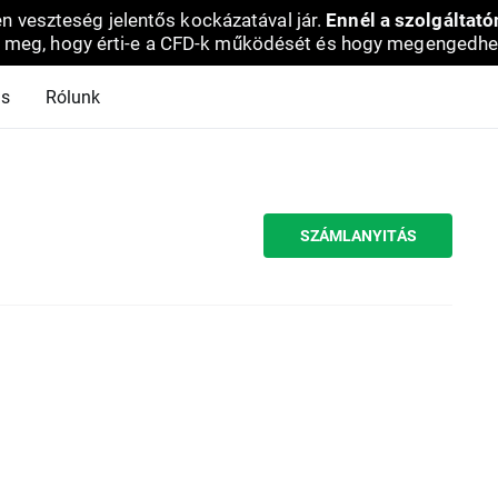
en veszteség jelentős kockázatával jár.
Ennél a szolgáltató
 meg, hogy érti-e a CFD-k működését és hogy megengedhe
ás
Rólunk
SZÁMLANYITÁS