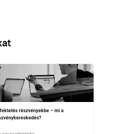
kat
fektetés részvényekbe – mi a
szvénykereskedés?
5 minute(s)
Befektetés