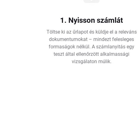
1. Nyisson számlát
Töltse ki az űrlapot és küldje el a releváns
dokumentumokat – mindezt felesleges
formaságok nélkül. A számlanyitás egy
teszt által ellenőrzött alkalmassági
vizsgálaton múlik.