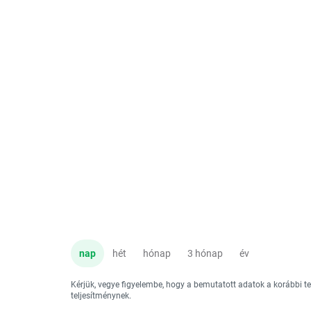
nap
hét
hónap
3 hónap
év
Kérjük, vegye figyelembe, hogy a bemutatott adatok a korábbi 
teljesítménynek.