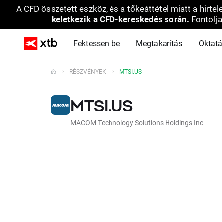
A CFD összetett eszköz, és a tőkeáttétel miatt a hirtel
keletkezik a CFD-kereskedés során.
Fontolja
Fektessen be
Megtakarítás
Oktat
RÉSZVÉNYEK
MTSI.US
MTSI.US
MACOM Technology Solutions Holdings Inc