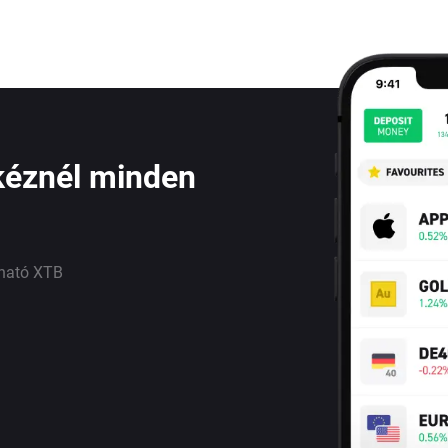
kéznél minden
lható XTB