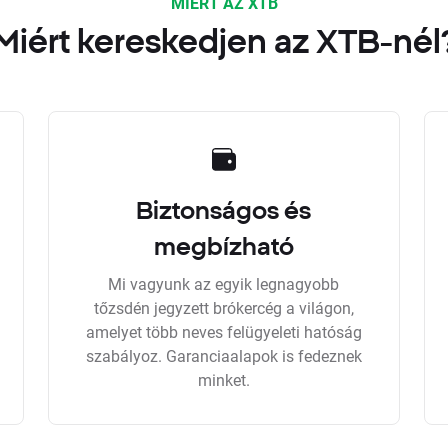
MIÉRT AZ XTB
Miért kereskedjen az XTB-nél
Biztonságos és
megbízható
Mi vagyunk az egyik legnagyobb
tőzsdén jegyzett brókercég a világon,
amelyet több neves felügyeleti hatóság
szabályoz. Garanciaalapok is fedeznek
minket.