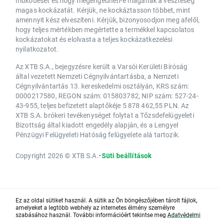
működését és hogy megengedheti-e magának a veszteség
magas kockázatát. Kérjük, ne kockáztasson többet, mint
amennyit kész elveszíteni. Kérjük, bizonyosodjon meg afelől,
hogy teljes mértékben megértette a termékkel kapcsolatos
kockázatokat és elolvasta a teljes kockázatkezelési
nyilatkozatot.
Az XTB S.A., bejegyzésre került a Varsói Kerületi Bíróság
által vezetett Nemzeti Cégnyilvántartásba, a Nemzeti
Cégnyilvántartás 13. kereskedelmi osztályán, KRS szám:
0000217580, REGON szám: 015803782, NIP szám: 527-24-
43-955, teljes befizetett alaptőkéje 5 878 462,55 PLN. Az
XTB S.A. brókeri tevékenységet folytat a Tőzsdefelügyeleti
Bizottság által kiadott engedély alapján, és a Lengyel
Pénzügyi Felügyeleti Hatóság felügyelete alá tartozik.
Copyright 2026 © XTB S.A.
•
Süti beállítások
Ez az oldal sütiket használ. A sütik az Ön böngészőjében tárolt fájlok,
amelyeket a legtöbb webhely az internetes élmény személyre
szabásához használ. További információért tekintse meg
Adatvédelmi