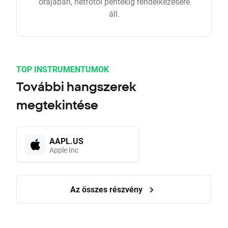
órájában, hétfőtől péntekig rendelkezésére
áll.
TOP INSTRUMENTUMOK
További hangszerek
megtekintése
AAPL.US
Apple Inc
Az összes részvény