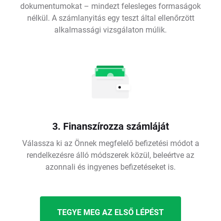
dokumentumokat – mindezt felesleges formaságok
nélkül. A számlanyitás egy teszt által ellenőrzött
alkalmassági vizsgálaton múlik.
3. Finanszírozza számláját
Válassza ki az Önnek megfelelő befizetési módot a
rendelkezésre álló módszerek közül, beleértve az
azonnali és ingyenes befizetéseket is.
TEGYE MEG AZ ELSŐ LÉPÉST