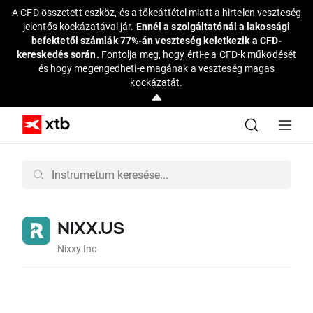
A CFD összetett eszköz, és a tőkeáttétel miatt a hirtelen veszteség
jelentős kockázatával jár.
Ennél a szolgáltatónál a lakossági
befektetői számlák 77%-án veszteség keletkezik a CFD-
kereskedés során.
Fontolja meg, hogy érti-e a CFD-k működését
és hogy megengedheti-e magának a veszteség magas
kockázatát.
NIXX.US
Nixxy Inc