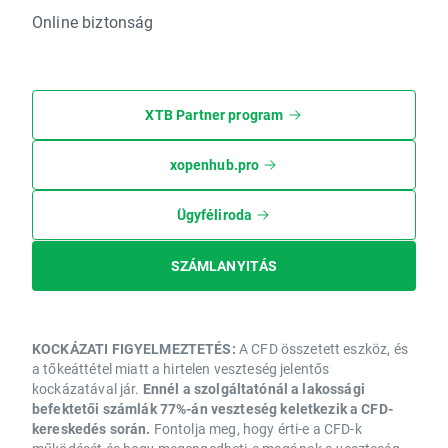
Online biztonság
XTB Partner program
xopenhub.pro
Ügyféliroda
SZÁMLANYITÁS
KOCKÁZATI FIGYELMEZTETÉS:
A CFD összetett eszköz, és
a tőkeáttétel miatt a hirtelen veszteség jelentős
kockázatával jár.
Ennél a szolgáltatónál a lakossági
befektetői számlák 77%-án veszteség keletkezik a CFD-
kereskedés során.
Fontolja meg, hogy érti-e a CFD-k