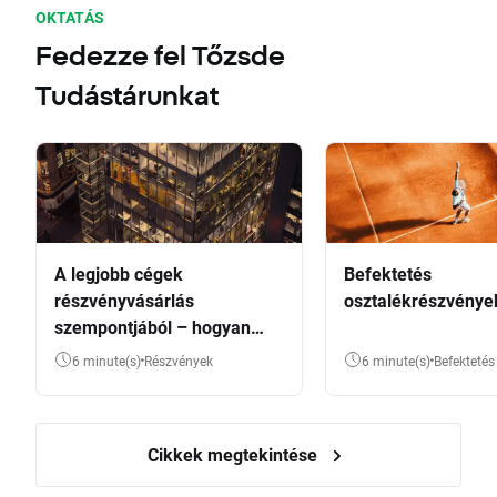
OKTATÁS
Fedezze fel Tőzsde
Tudástárunkat
A legjobb cégek
Befektetés
részvényvásárlás
osztalékrészvénye
szempontjából – hogyan
válasszunk?
6 minute(s)
Részvények
6 minute(s)
Befektetés
Cikkek megtekintése