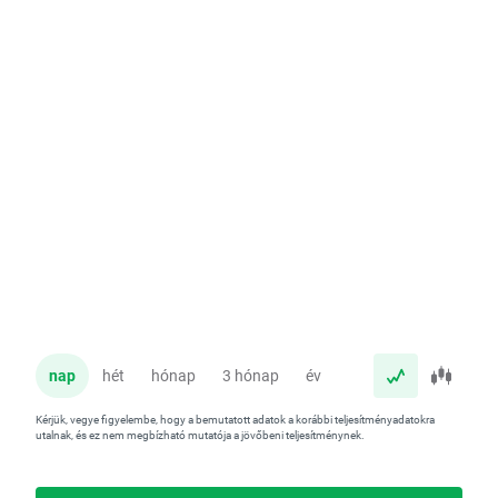
nap
hét
hónap
3 hónap
év
Kérjük, vegye figyelembe, hogy a bemutatott adatok a korábbi teljesítményadatokra
utalnak, és ez nem megbízható mutatója a jövőbeni teljesítménynek.