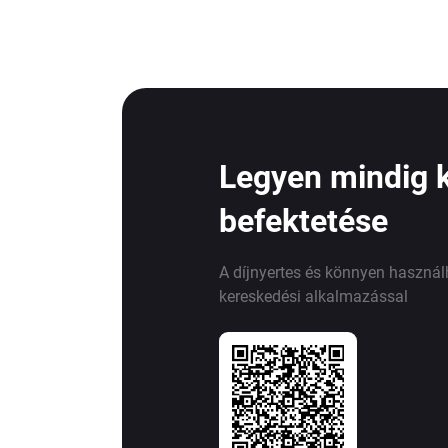
Legyen mindig 
befektetése
A díjnyertes és könnyen haszná
kereskedési alkalmazással