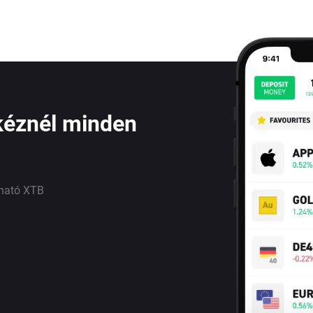
kéznél minden
lható XTB