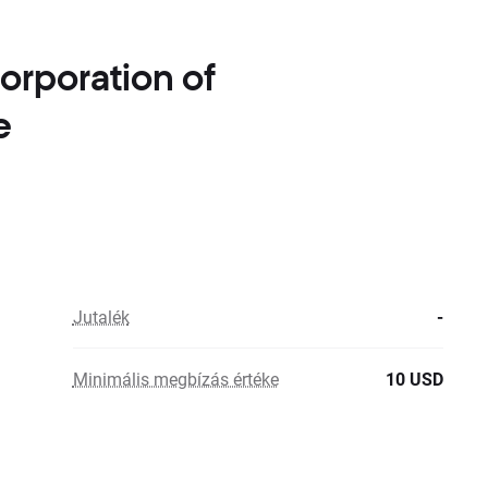
orporation of
e
Jutalék
-
Minimális megbízás értéke
10 USD