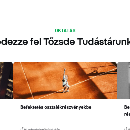
OKTATÁS
dezze fel Tőzsde Tudástárun
Befektetés osztalékrészvényekbe
Be
ré
6 minute(s)
Befektetés