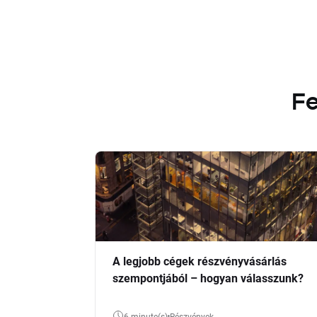
Fe
A legjobb cégek részvényvásárlás
szempontjából – hogyan válasszunk?
6 minute(s)
Részvények