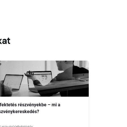
kat
fektetés részvényekbe – mi a
szvénykereskedés?
5 minute(s)
Befektetés