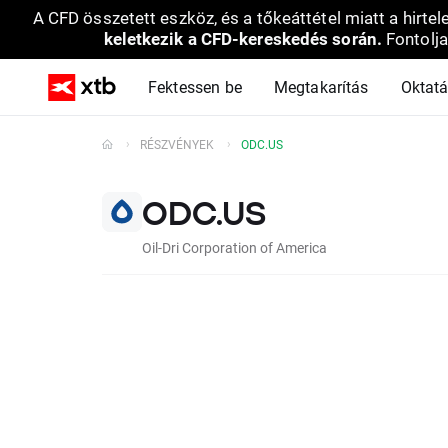
A CFD összetett eszköz, és a tőkeáttétel miatt a hirtel
keletkezik a CFD-kereskedés során.
Fontolja
Fektessen be
Megtakarítás
Oktat
RÉSZVÉNYEK
ODC.US
ODC.US
Oil-Dri Corporation of America