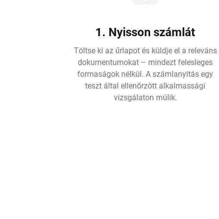
1. Nyisson számlát
Töltse ki az űrlapot és küldje el a releváns
dokumentumokat – mindezt felesleges
formaságok nélkül. A számlanyitás egy
teszt által ellenőrzött alkalmassági
vizsgálaton múlik.