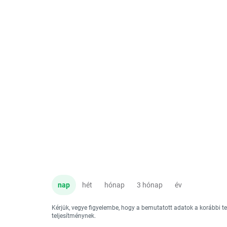
nap
hét
hónap
3 hónap
év
Kérjük, vegye figyelembe, hogy a bemutatott adatok a korábbi 
teljesítménynek.