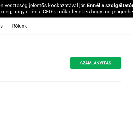
en veszteség jelentős kockázatával jár.
Ennél a szolgáltató
 meg, hogy érti-e a CFD-k működését és hogy megengedhe
ás
Rólunk
SZÁMLANYITÁS