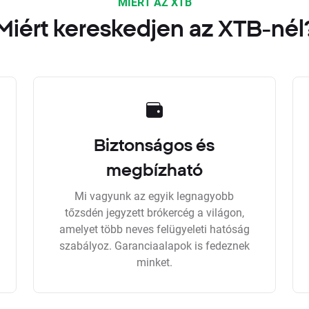
MIÉRT AZ XTB
Miért kereskedjen az XTB-nél
Biztonságos és
megbízható
Mi vagyunk az egyik legnagyobb
tőzsdén jegyzett brókercég a világon,
amelyet több neves felügyeleti hatóság
szabályoz. Garanciaalapok is fedeznek
minket.