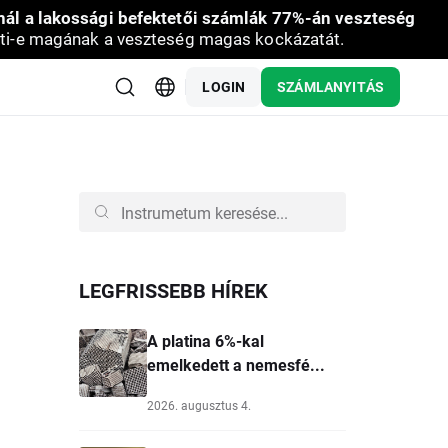
nál a lakossági befektetői számlák 77%-án veszteség
ti-e magának a veszteség magas kockázatát.
LOGIN
SZÁMLANYITÁS
LEGFRISSEBB HÍREK
A platina 6%-kal
emelkedett a nemesfé...
2026. augusztus 4.