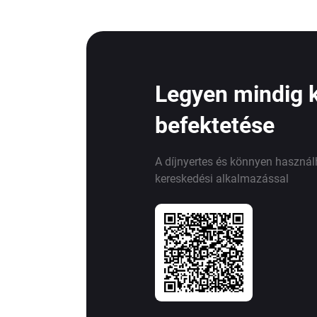
Legyen mindig 
befektetése
A díjnyertes és könnyen haszná
kereskedési alkalmazással