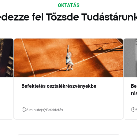
OKTATÁS
dezze fel Tőzsde Tudástárun
Befektetés osztalékrészvényekbe
Be
ré
6 minute(s)
Befektetés