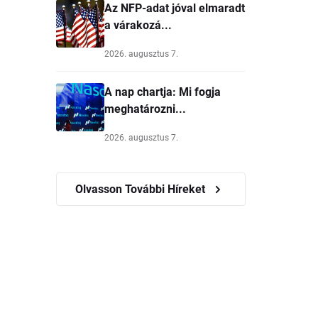
Az NFP-adat jóval elmaradt
a várakozá...
2026. augusztus 7.
A nap chartja: Mi fogja
meghatározni...
2026. augusztus 7.
Olvasson További Híreket