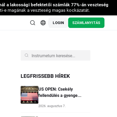
nál a lakossági befektetői számlák 77%-án veszteség
ti-e magának a veszteség magas kockázatát.
LOGIN
SZÁMLANYITÁS
LEGFRISSEBB HÍREK
US OPEN: Csekély
fellendülés a gyenge...
2026. augusztus 7.