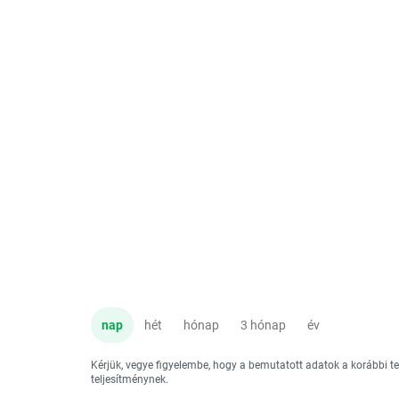
nap
hét
hónap
3 hónap
év
Kérjük, vegye figyelembe, hogy a bemutatott adatok a korábbi 
teljesítménynek.