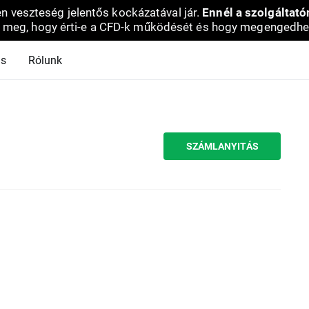
en veszteség jelentős kockázatával jár.
Ennél a szolgáltató
 meg, hogy érti-e a CFD-k működését és hogy megengedhe
ás
Rólunk
SZÁMLANYITÁS