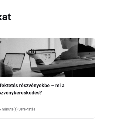
kat
fektetés részvényekbe – mi a
szvénykereskedés?
5 minute(s)
Befektetés