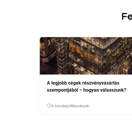
Fe
A legjobb cégek részvényvásárlás
szempontjából – hogyan válasszunk?
6 minute(s)
Részvények