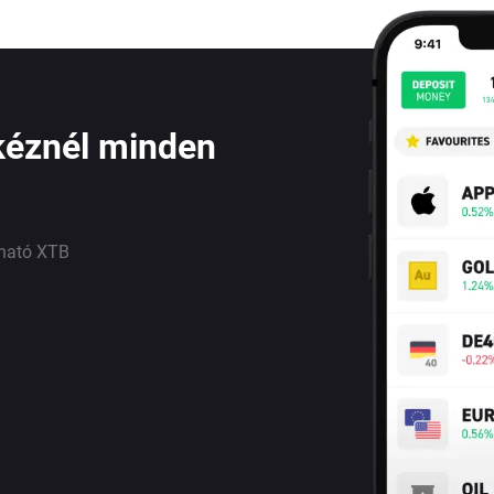
kéznél minden
lható XTB