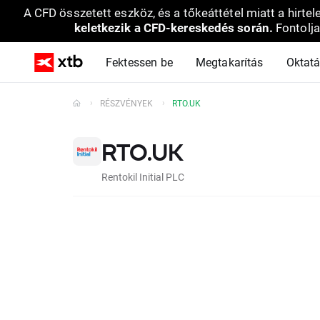
A CFD összetett eszköz, és a tőkeáttétel miatt a hirtel
keletkezik a CFD-kereskedés során.
Fontolja
Fektessen be
Megtakarítás
Oktat
RÉSZVÉNYEK
RTO.UK
RTO.UK
Rentokil Initial PLC