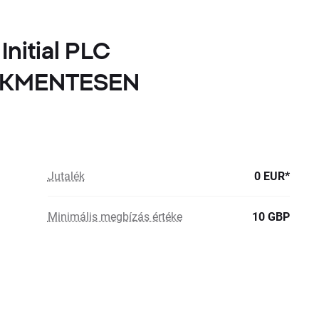
Initial PLC
LÉKMENTESEN
Jutalék
0 EUR*
Minimális megbízás értéke
10 GBP