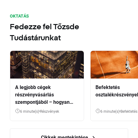
OKTATÁS
Fedezze fel Tőzsde
Tudástárunkat
A legjobb cégek
Befektetés
részvényvásárlás
osztalékrészvénye
szempontjából – hogyan
válasszunk?
6 minute(s)
Részvények
6 minute(s)
Befektetés
Cikkek megtekintése