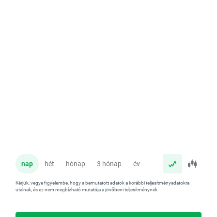
nap
hét
hónap
3 hónap
év
Kérjük, vegye figyelembe, hogy a bemutatott adatok a korábbi teljesítményadatokra
utalnak, és ez nem megbízható mutatója a jövőbeni teljesítménynek.