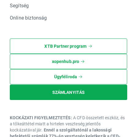
Segítség
Online biztonság
XTB Partner program
xopenhub.pro
Ügyféliroda
SZÁMLANYITÁS
KOCKÁZATI FIGYELMEZTETÉS:
A CFD összetett eszköz, és
a tőkeáttétel miatt a hirtelen veszteség jelentős
kockázatával jár.
Ennél a szolgáltatónál a lakossági
befektetői számlák 77%-án veszteség keletkezik a CFD-