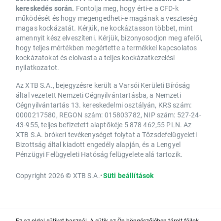
kereskedés során.
Fontolja meg, hogy érti-e a CFD-k
működését és hogy megengedheti-e magának a veszteség
magas kockázatát. Kérjük, ne kockáztasson többet, mint
amennyit kész elveszíteni. Kérjük, bizonyosodjon meg afelől,
hogy teljes mértékben megértette a termékkel kapcsolatos
kockázatokat és elolvasta a teljes kockázatkezelési
nyilatkozatot.
Az XTB S.A., bejegyzésre került a Varsói Kerületi Bíróság
által vezetett Nemzeti Cégnyilvántartásba, a Nemzeti
Cégnyilvántartás 13. kereskedelmi osztályán, KRS szám:
0000217580, REGON szám: 015803782, NIP szám: 527-24-
43-955, teljes befizetett alaptőkéje 5 878 462,55 PLN. Az
XTB S.A. brókeri tevékenységet folytat a Tőzsdefelügyeleti
Bizottság által kiadott engedély alapján, és a Lengyel
Pénzügyi Felügyeleti Hatóság felügyelete alá tartozik.
Copyright 2026 © XTB S.A.
•
Süti beállítások
Ez az oldal sütiket használ. A sütik az Ön böngészőjében tárolt fájlok,