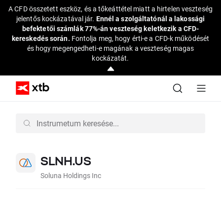
A CFD összetett eszköz, és a tőkeáttétel miatt a hirtelen veszteség
jelentős kockázatával jár.
Ennél a szolgáltatónál a lakossági
befektetői számlák 77%-án veszteség keletkezik a CFD-
kereskedés során.
Fontolja meg, hogy érti-e a CFD-k működését
és hogy megengedheti-e magának a veszteség magas
kockázatát.
SLNH.US
Soluna Holdings Inc