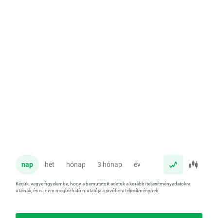
nap
hét
hónap
3 hónap
év
Kérjük, vegye figyelembe, hogy a bemutatott adatok a korábbi teljesítményadatokra
utalnak, és ez nem megbízható mutatója a jövőbeni teljesítménynek.