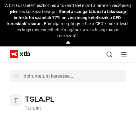
A CFD összetett eszköz, és a tőkeáttétel miatt a hirtelen veszteség
jelentős kockázatával jár.
Ennél a szolgáltatónál a lakossági
befektetői számlák 77%-án veszteség keletkezik a CFD-
kereskedés során.
Fontolja meg, hogy érti-e a CFD-k működését
és hogy megengedheti-e magának a veszteség magas
kockázatát.
TSLA.PL
Tesla Inc