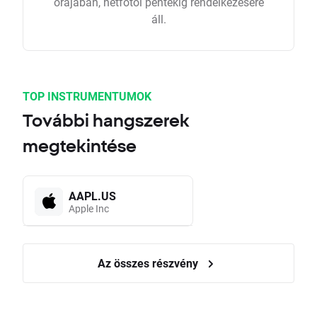
órájában, hétfőtől péntekig rendelkezésére
áll.
TOP INSTRUMENTUMOK
További hangszerek
megtekintése
AAPL.US
Apple Inc
Az összes részvény