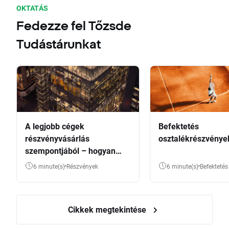
OKTATÁS
Fedezze fel Tőzsde
Tudástárunkat
A legjobb cégek
Befektetés
részvényvásárlás
osztalékrészvénye
szempontjából – hogyan
válasszunk?
6 minute(s)
Részvények
6 minute(s)
Befektetés
Cikkek megtekintése