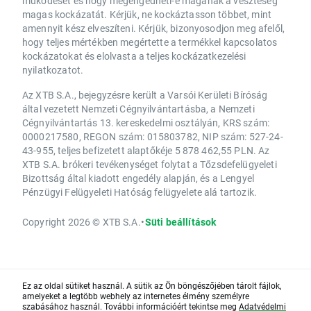
működését és hogy megengedheti-e magának a veszteség
magas kockázatát. Kérjük, ne kockáztasson többet, mint
amennyit kész elveszíteni. Kérjük, bizonyosodjon meg afelől,
hogy teljes mértékben megértette a termékkel kapcsolatos
kockázatokat és elolvasta a teljes kockázatkezelési
nyilatkozatot.
Az XTB S.A., bejegyzésre került a Varsói Kerületi Bíróság
által vezetett Nemzeti Cégnyilvántartásba, a Nemzeti
Cégnyilvántartás 13. kereskedelmi osztályán, KRS szám:
0000217580, REGON szám: 015803782, NIP szám: 527-24-
43-955, teljes befizetett alaptőkéje 5 878 462,55 PLN. Az
XTB S.A. brókeri tevékenységet folytat a Tőzsdefelügyeleti
Bizottság által kiadott engedély alapján, és a Lengyel
Pénzügyi Felügyeleti Hatóság felügyelete alá tartozik.
Copyright 2026 © XTB S.A.
•
Süti beállítások
Ez az oldal sütiket használ. A sütik az Ön böngészőjében tárolt fájlok,
amelyeket a legtöbb webhely az internetes élmény személyre
szabásához használ. További információért tekintse meg
Adatvédelmi