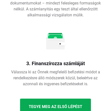
dokumentumokat – mindezt felesleges formaságok
nélkül. A számlanyitás egy teszt által ellenőrzött
alkalmassági vizsgálaton múlik.
3. Finanszírozza számláját
Válassza ki az Önnek megfelelő befizetési módot a
rendelkezésre álló módszerek közül, beleértve az
azonnali és ingyenes befizetéseket is.
TEGYE MEG AZ ELSŐ LÉPÉST