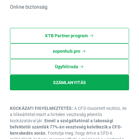
Online biztonság
XTB Partner program
xopenhub.pro
Ügyféliroda
SZÁMLANYITÁS
KOCKÁZATI FIGYELMEZTETÉS:
A CFD összetett eszköz, és
a tőkeáttétel miatt a hirtelen veszteség jelentős
kockázatával jár.
Ennél a szolgáltatónál a lakossági
befektetői számlák 77%-án veszteség keletkezik a CFD-
kereskedés során.
Fontolja meg, hogy érti-e a CFD-k