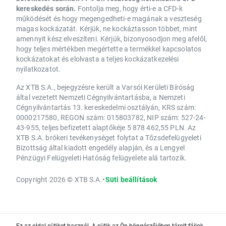
kereskedés során.
Fontolja meg, hogy érti-e a CFD-k
működését és hogy megengedheti-e magának a veszteség
magas kockázatát. Kérjük, ne kockáztasson többet, mint
amennyit kész elveszíteni. Kérjük, bizonyosodjon meg afelől,
hogy teljes mértékben megértette a termékkel kapcsolatos
kockázatokat és elolvasta a teljes kockázatkezelési
nyilatkozatot.
Az XTB S.A., bejegyzésre került a Varsói Kerületi Bíróság
által vezetett Nemzeti Cégnyilvántartásba, a Nemzeti
Cégnyilvántartás 13. kereskedelmi osztályán, KRS szám:
0000217580, REGON szám: 015803782, NIP szám: 527-24-
43-955, teljes befizetett alaptőkéje 5 878 462,55 PLN. Az
XTB S.A. brókeri tevékenységet folytat a Tőzsdefelügyeleti
Bizottság által kiadott engedély alapján, és a Lengyel
Pénzügyi Felügyeleti Hatóság felügyelete alá tartozik.
Copyright 2026 © XTB S.A.
•
Süti beállítások
Ez az oldal sütiket használ. A sütik az Ön böngészőjében tárolt fájlok,