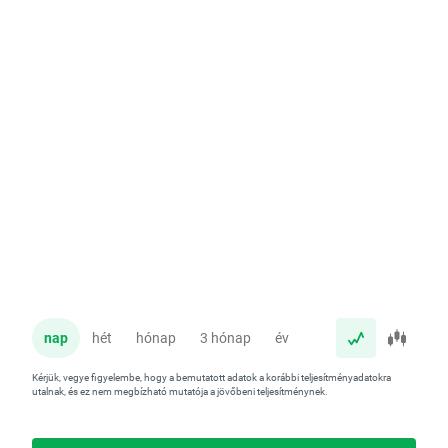
nap
hét
hónap
3 hónap
év
Kérjük, vegye figyelembe, hogy a bemutatott adatok a korábbi teljesítményadatokra
utalnak, és ez nem megbízható mutatója a jövőbeni teljesítménynek.