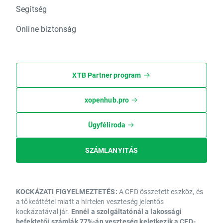
Segítség
Online biztonság
XTB Partner program
xopenhub.pro
Ügyféliroda
SZÁMLANYITÁS
KOCKÁZATI FIGYELMEZTETÉS:
A CFD összetett eszköz, és
a tőkeáttétel miatt a hirtelen veszteség jelentős
kockázatával jár.
Ennél a szolgáltatónál a lakossági
befektetői számlák 77%-án veszteség keletkezik a CFD-