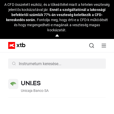
A CFD összetett eszköz, és a tőkeáttétel miatt a hirtelen veszteség
jelentős kockázatával jár.
Ennél a szolgáltatónál a lakossági
befektetői számlák 77%-án veszteség keletkezik a CFD-
kereskedés során.
Fontolja meg, hogy érti-e a CFD-k működését
és hogy megengedheti-e magának a veszteség magas
kockázatát.
UNI.ES
Unicaja Banco SA