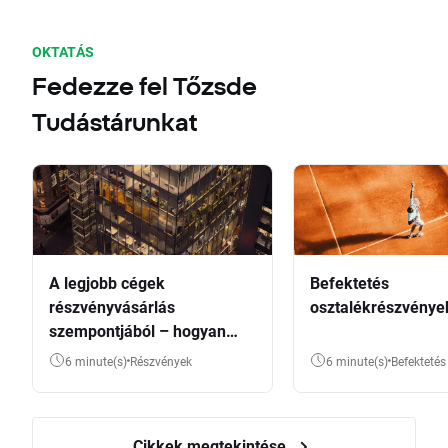
OKTATÁS
Fedezze fel Tőzsde
Tudástárunkat
A legjobb cégek
Befektetés
részvényvásárlás
osztalékrészvénye
szempontjából – hogyan
válasszunk?
6 minute(s)
Részvények
6 minute(s)
Befektetés
Cikkek megtekintése