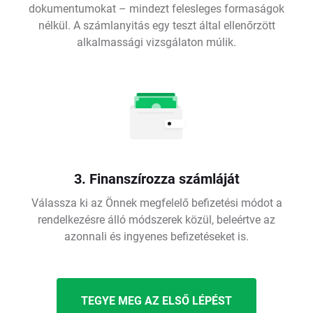
dokumentumokat – mindezt felesleges formaságok
nélkül. A számlanyitás egy teszt által ellenőrzött
alkalmassági vizsgálaton múlik.
3. Finanszírozza számláját
Válassza ki az Önnek megfelelő befizetési módot a
rendelkezésre álló módszerek közül, beleértve az
azonnali és ingyenes befizetéseket is.
TEGYE MEG AZ ELSŐ LÉPÉST