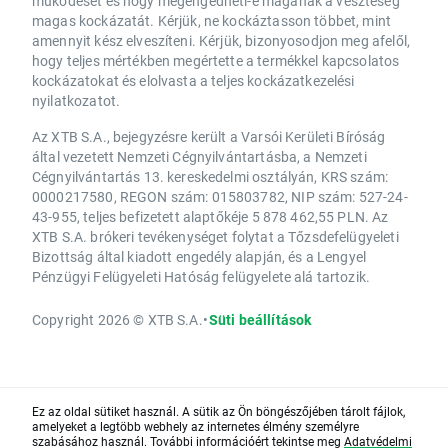
működését és hogy megengedheti-e magának a veszteség
magas kockázatát. Kérjük, ne kockáztasson többet, mint
amennyit kész elveszíteni. Kérjük, bizonyosodjon meg afelől,
hogy teljes mértékben megértette a termékkel kapcsolatos
kockázatokat és elolvasta a teljes kockázatkezelési
nyilatkozatot.
Az XTB S.A., bejegyzésre került a Varsói Kerületi Bíróság
által vezetett Nemzeti Cégnyilvántartásba, a Nemzeti
Cégnyilvántartás 13. kereskedelmi osztályán, KRS szám:
0000217580, REGON szám: 015803782, NIP szám: 527-24-
43-955, teljes befizetett alaptőkéje 5 878 462,55 PLN. Az
XTB S.A. brókeri tevékenységet folytat a Tőzsdefelügyeleti
Bizottság által kiadott engedély alapján, és a Lengyel
Pénzügyi Felügyeleti Hatóság felügyelete alá tartozik.
Copyright 2026 © XTB S.A.
•
Süti beállítások
Ez az oldal sütiket használ. A sütik az Ön böngészőjében tárolt fájlok,
amelyeket a legtöbb webhely az internetes élmény személyre
szabásához használ. További információért tekintse meg
Adatvédelmi