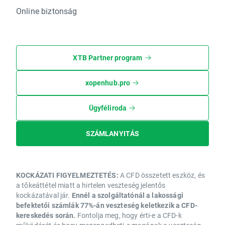
Online biztonság
XTB Partner program
xopenhub.pro
Ügyféliroda
SZÁMLANYITÁS
KOCKÁZATI FIGYELMEZTETÉS:
A CFD összetett eszköz, és
a tőkeáttétel miatt a hirtelen veszteség jelentős
kockázatával jár.
Ennél a szolgáltatónál a lakossági
befektetői számlák 77%-án veszteség keletkezik a CFD-
kereskedés során.
Fontolja meg, hogy érti-e a CFD-k