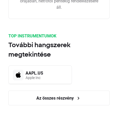
órájában, hétfőtől péntekig rendelkezésére
áll.
TOP INSTRUMENTUMOK
További hangszerek
megtekintése
AAPL.US
Apple Inc
Az összes részvény