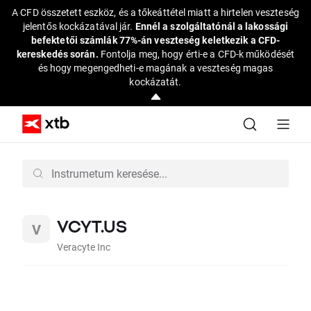
A CFD összetett eszköz, és a tőkeáttétel miatt a hirtelen veszteség
jelentős kockázatával jár.
Ennél a szolgáltatónál a lakossági
befektetői számlák 77%-án veszteség keletkezik a CFD-
kereskedés során.
Fontolja meg, hogy érti-e a CFD-k működését
és hogy megengedheti-e magának a veszteség magas
kockázatát.
VCYT.US
Veracyte Inc