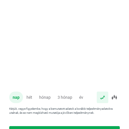
nap
hét
hónap
3 hónap
év
Kérjük, vegye figyelembe, hogy a bemutatott adatok a korábbi teljesítményadatokra
utalnak, és ez nem megbízható mutatója a jövőbeni teljesítménynek.