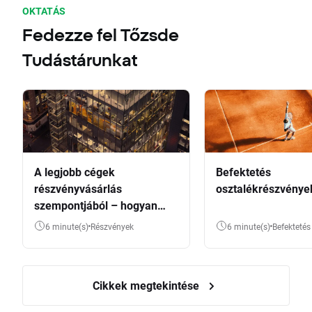
OKTATÁS
Fedezze fel Tőzsde
Tudástárunkat
A legjobb cégek
Befektetés
részvényvásárlás
osztalékrészvénye
szempontjából – hogyan
válasszunk?
6 minute(s)
Részvények
6 minute(s)
Befektetés
Cikkek megtekintése