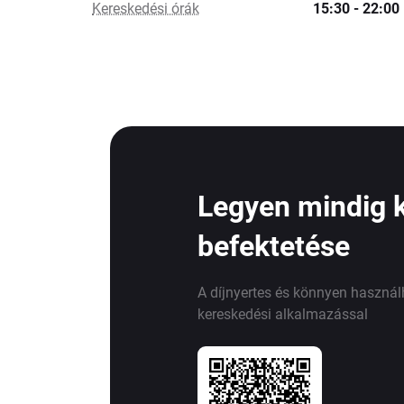
Kereskedési órák
15:30 - 22:00
Legyen mindig 
befektetése
A díjnyertes és könnyen haszná
kereskedési alkalmazással