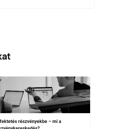
kat
fektetés részvényekbe – mi a
szvénykereskedés?