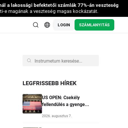
nál a lakossági befektetői számlák 77%-án veszteség
ti-e magának a veszteség magas kockázatát.
LOGIN
SZÁMLANYITÁS
LEGFRISSEBB HÍREK
US OPEN: Csekély
fellendülés a gyenge...
2026. augusztus 7.