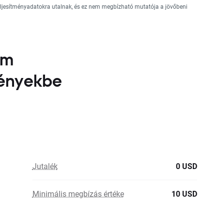
teljesítményadatokra utalnak, és ez nem megbízható mutatója a jövőbeni
am
vényekbe
Jutalék
0 USD
Minimális megbízás értéke
10 USD