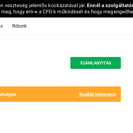
en veszteség jelentős kockázatával jár.
Ennél a szolgáltató
 meg, hogy érti-e a CFD-k működését és hogy megengedhe
ás
Rólunk
SZÁMLANYITÁS
hetséges
További információ