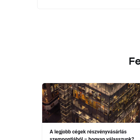
Fe
A legjobb cégek részvényvásárlás
szempontjából – hogyan válasszunk?