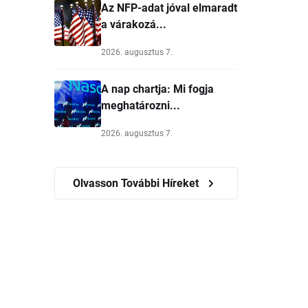
Az NFP-adat jóval elmaradt
a várakozá...
2026. augusztus 7.
A nap chartja: Mi fogja
meghatározni...
2026. augusztus 7.
Olvasson További Híreket