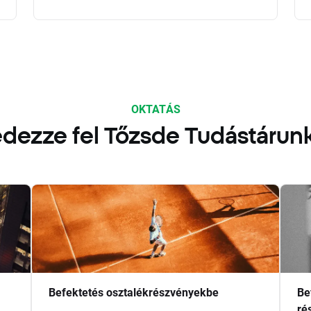
OKTATÁS
dezze fel Tőzsde Tudástárun
Befektetés osztalékrészvényekbe
Be
ré