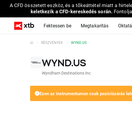
A CFD összetett eszköz, és a tőkeáttétel miatt a hirtel
keletkezik a CFD-kereskedés során.
Fontolja
Fektessen be
Megtakarítás
Oktat
RÉSZVÉNYEK
WYND.US
WYND.US
Wyndham Destinations Inc
Ezen az instrumentumon csak pozíciózárás le