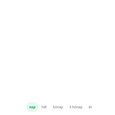
nap
hét
hónap
3 hónap
év