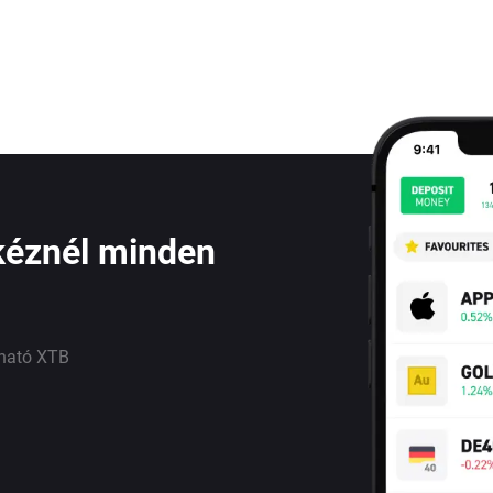
kéznél minden
lható XTB