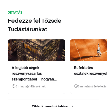
OKTATÁS
Fedezze fel Tőzsde
Tudástárunkat
A legjobb cégek
Befektetés
részvényvásárlás
osztalékrészvénye
szempontjából – hogyan
válasszunk?
6 minute(s)
Részvények
6 minute(s)
Befektetés
Cikkek megtekintése