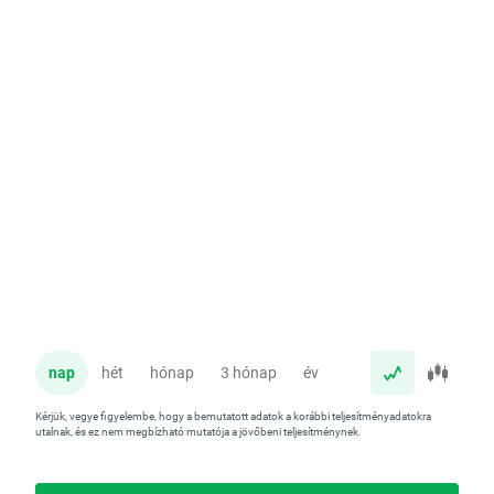
nap
hét
hónap
3 hónap
év
Kérjük, vegye figyelembe, hogy a bemutatott adatok a korábbi teljesítményadatokra
utalnak, és ez nem megbízható mutatója a jövőbeni teljesítménynek.