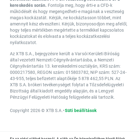
kereskedés során.
Fontolja meg, hogy érti-e a CFD-k
működését és hogy megengedheti-e magának a veszteség
magas kockázatát. Kérjük, ne kockáztasson többet, mint
amennyit kész elveszíteni. Kérjük, bizonyosodjon meg afelől,
hogy teljes mértékben megértette a termékkel kapcsolatos
kockázatokat és elolvasta a teljes kockázatkezelési
nyilatkozatot.
Az XTB S.A., bejegyzésre került a Varsói Kerületi Bíróság
által vezetett Nemzeti Cégnyilvántartásba, a Nemzeti
Cégnyilvántartás 13. kereskedelmi osztályán, KRS szám:
0000217580, REGON szám: 015803782, NIP szám: 527-24-
43-955, teljes befizetett alaptőkéje 5 878 462,55 PLN. Az
XTB S.A. brókeri tevékenységet folytat a Tőzsdefelügyeleti
Bizottság által kiadott engedély alapján, és a Lengyel
Pénzügyi Felügyeleti Hatóság felügyelete alá tartozik.
Copyright 2026 © XTB S.A.
•
Süti beállítások
Ez az oldal sütiket használ. A sütik az Ön böngészőjében tárolt fájlok,