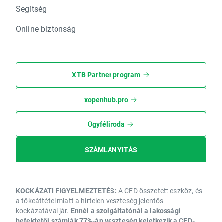
Segítség
Online biztonság
XTB Partner program
xopenhub.pro
Ügyféliroda
SZÁMLANYITÁS
KOCKÁZATI FIGYELMEZTETÉS:
A CFD összetett eszköz, és
a tőkeáttétel miatt a hirtelen veszteség jelentős
kockázatával jár.
Ennél a szolgáltatónál a lakossági
befektetői számlák 77%-án veszteség keletkezik a CFD-