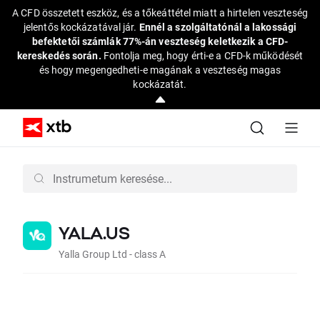
A CFD összetett eszköz, és a tőkeáttétel miatt a hirtelen veszteség
jelentős kockázatával jár.
Ennél a szolgáltatónál a lakossági
befektetői számlák 77%-án veszteség keletkezik a CFD-
kereskedés során.
Fontolja meg, hogy érti-e a CFD-k működését
és hogy megengedheti-e magának a veszteség magas
kockázatát.
YALA.US
Yalla Group Ltd - class A