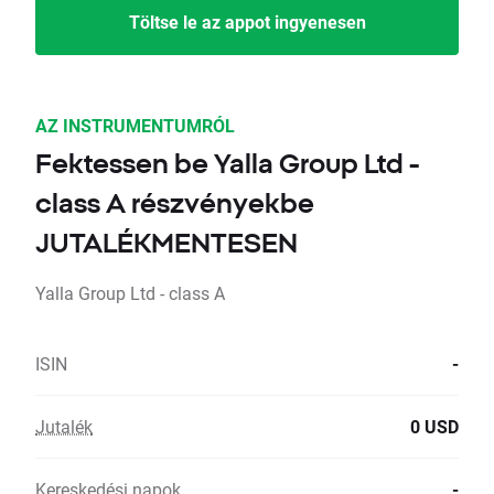
Töltse le az appot ingyenesen
AZ INSTRUMENTUMRÓL
Fektessen be Yalla Group Ltd -
class A részvényekbe
JUTALÉKMENTESEN
Yalla Group Ltd - class A
ISIN
-
Jutalék
0 USD
Kereskedési napok
-