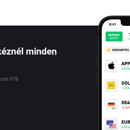
kéznél minden
lható XTB