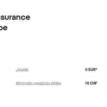
nsurance
be
Jutalék
0 EUR*
Minimális megbízás értéke
10 CHF