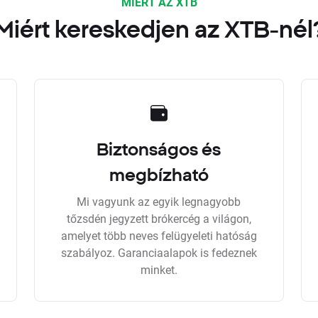
MIÉRT AZ XTB
Miért kereskedjen az XTB-nél
Biztonságos és
megbízható
Mi vagyunk az egyik legnagyobb
tőzsdén jegyzett brókercég a világon,
amelyet több neves felügyeleti hatóság
szabályoz. Garanciaalapok is fedeznek
minket.