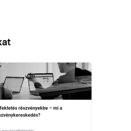
kat
fektetés részvényekbe – mi a
szvénykereskedés?
5 minute(s)
Befektetés