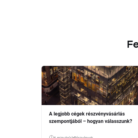
Fe
A legjobb cégek részvényvásárlás
szempontjából – hogyan válasszunk?
6 minute(s)
Részvények