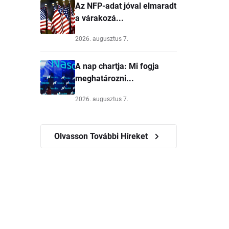
Az NFP-adat jóval elmaradt
a várakozá...
2026. augusztus 7.
A nap chartja: Mi fogja
meghatározni...
2026. augusztus 7.
Olvasson További Híreket