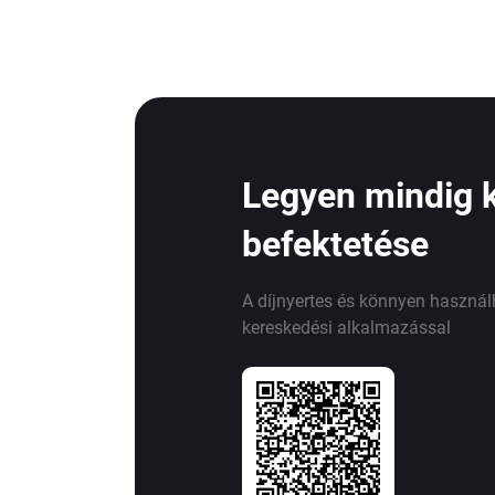
Legyen mindig 
befektetése
A díjnyertes és könnyen haszná
kereskedési alkalmazással