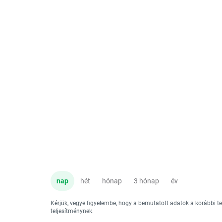
nap
hét
hónap
3 hónap
év
Kérjük, vegye figyelembe, hogy a bemutatott adatok a korábbi 
teljesítménynek.