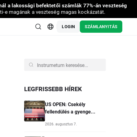
nál a lakossági befektetői számlák 77%-án veszteség
ti-e magának a veszteség magas kockázatát.
LOGIN
SZÁMLANYITÁS
LEGFRISSEBB HÍREK
US OPEN: Csekély
fellendülés a gyenge...
2026. augusztus 7.