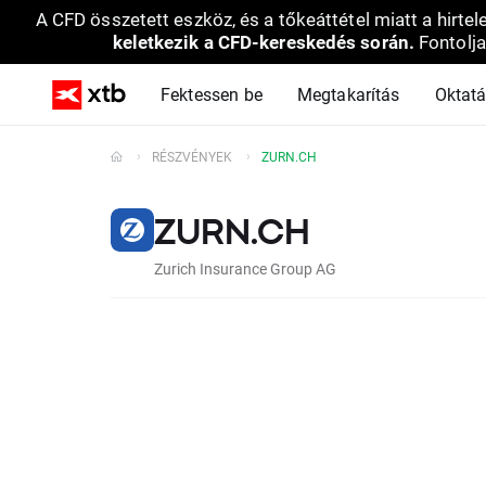
A CFD összetett eszköz, és a tőkeáttétel miatt a hirtel
keletkezik a CFD-kereskedés során.
Fontolja
Fektessen be
Megtakarítás
Oktat
RÉSZVÉNYEK
ZURN.CH
ZURN.CH
Zurich Insurance Group AG