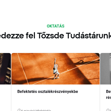
OKTATÁS
dezze fel Tőzsde Tudástárun
Befektetés osztalékrészvényekbe
Be
ré
6 minute(s)
Befektetés