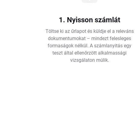
1. Nyisson számlát
Töltse ki az űrlapot és küldje el a releváns
dokumentumokat – mindezt felesleges
formaságok nélkül. A számlanyitás egy
teszt által ellenőrzött alkalmassági
vizsgálaton múlik.