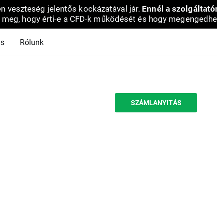
en veszteség jelentős kockázatával jár.
Ennél a szolgáltató
 meg, hogy érti-e a CFD-k működését és hogy megengedhe
ás
Rólunk
SZÁMLANYITÁS